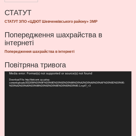
СТАТУТ
СТАТУТ ЗПО «ЦДЮТ Шевченківського району» ЗМР
Попередження шахрайства в
інтернеті
Попередження шахрайства в інтернеті
Повітряна тривога
Видеоплеер
Media error: Format(s) not supported or source(s) not found
Download File: http://deticentr.zp.ua/wp-
content/uploads/2022/09/%D0%9F%D0%9E%D0%92%D0%86%D0%A2%D0%A0%D0%AF%D0%9D%D0%90-
%D0%A2%D0%A0%D0%98%D0%92%D0%9E%D0%93%D0%90-1.mp4?_=3