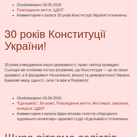
Опубликовано 28.06.2026
Повсякденне життя
,
ЦДЮТ
Комментарии
к записи 30 років Конституції України!
отключены
30 років Конституції
України!
30 років утвердження нашої державності, прав і свобод громадян.
Сьогодні ми особливо гостро розуміємо, що Конституція — це не лише
документ, а й фундамент Незалежної, вільної та демократичної України.
Бажаємо миру, єдності, сили та віри в Перемогу!
Опубликовано 28.06.2026
"Едельвейс"
,
Вітаємо!
,
Повсякденне життя
,
Фестивалі, змагання,
конкурси
,
ЦДЮТ
Комментарии
к записи Щиро вітаємо солістів «Народного
художнього колективу» циркової студії «Едельвейс»!
отключены
Щиро вітаємо солістів