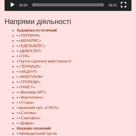
00:00
05:01
Напрями діяльності
Художньо-естетичний
• «ПЕРЛИНА»
• «ВИХИЛЯС»
• «ЕДЕЛЬВЕЙС»
• «ДИВОСВІТ»
• «ГРА»
• Гурток сценічної майстерності
• «ТЕРНИЦЯ»
• «АКЦЕНТ»
• «ВІЗЕРУНОК»
• «ТРОЯНДА»
• «FANCY»
• «Вишивка ART»
• «Фортепіано»
• «Гітара»
• музичний гурт «СІНГЛ»
• «Сопілка»
• «Саксофон»
• «Домра»
Науково-технічний
• Авіамодельний гурток