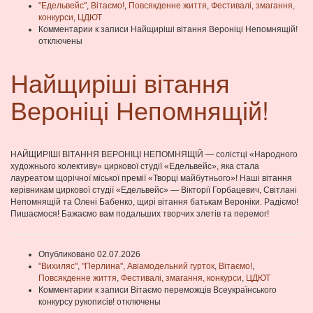
"Едельвейс"
,
Вітаємо!
,
Повсякденне життя
,
Фестивалі, змагання,
конкурси
,
ЦДЮТ
Комментарии
к записи Найщиріші вітання Вероніці Непомнящій!
отключены
Найщиріші вітання
Вероніці Непомнящій!
НАЙЩИРІШІ ВІТАННЯ ВЕРОНІЦІ НЕПОМНЯЩІЙ — солістці «Народного
художнього колективу» циркової студії «Едельвейс», яка стала
лауреатом щорічної міської премії «Творці майбутнього»! Наші вітання
керівникам циркової студії «Едельвейс» — Вікторії Горбацевич, Світлані
Непомнящій та Олені Бабенко, щирі вітання батькам Вероніки. Радіємо!
Пишаємося! Бажаємо вам подальших творчих злетів та перемог!
Опубликовано 02.07.2026
"Вихиляс"
,
"Перлина"
,
Авіамодельний гурток
,
Вітаємо!
,
Повсякденне життя
,
Фестивалі, змагання, конкурси
,
ЦДЮТ
Комментарии
к записи Вітаємо переможців Всеукраїнського
конкурсу рукописів!
отключены