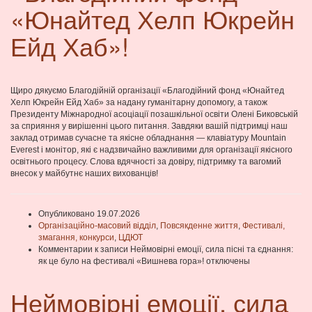
«Юнайтед Хелп Юкрейн
Ейд Хаб»!
Щиро дякуємо Благодійній організації «Благодійний фонд «Юнайтед
Хелп Юкрейн Ейд Хаб» за надану гуманітарну допомогу, а також
Президенту Міжнародної асоціації позашкільної освіти Олені Биковській
за сприяння у вирішенні цього питання. Завдяки вашій підтримці наш
заклад отримав сучасне та якісне обладнання — клавіатуру Mountain
Everest і монітор, які є надзвичайно важливими для організації якісного
освітнього процесу. Слова вдячності за довіру, підтримку та вагомий
внесок у майбутнє наших вихованців!
Опубликовано 19.07.2026
Організаційно-масовий відділ
,
Повсякденне життя
,
Фестивалі,
змагання, конкурси
,
ЦДЮТ
Комментарии
к записи Неймовірні емоції, сила пісні та єднання:
як це було на фестивалі «Вишнева гора»!
отключены
Неймовірні емоції, сила