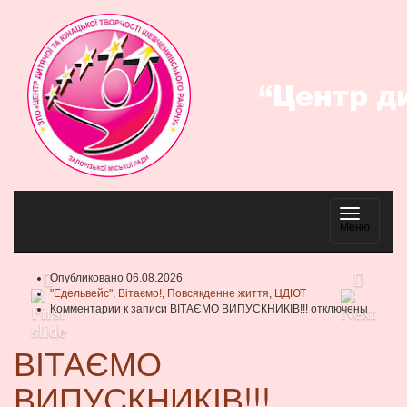
Навигаци
Меню
Опубликовано 06.08.2026
"Едельвейс"
,
Вітаємо!
,
Повсякденне життя
,
ЦДЮТ
Комментарии
к записи ВІТАЄМО ВИПУСКНИКІВ!!!
отключены
ВІТАЄМО
ВИПУСКНИКІВ!!!