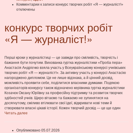
Комментарии
к записи конкурс творчих робіт «Я — журналіст!»
отключены
конкурс творчих робіт
«Я — журналіст!»
Перші кроки у журналістиці — це завжди про сміливість, творчість і
бажання бути почутим. Вихованка гуртка журналістики «Проба пера»
Анастасія Андрієчко взяла участь у Всеукраїнському конкурсі учнівських
творчих робіт «Я — журналіст!». За активну участь у конкурсі Анастасію
нагороджено дипломом. Це не лише відзнака, а й цінний досвід,
можливість проявити себе, поділитися власними думками. Подякою
організаторів конкурсу також відзначено керівника гуртка журналістики
Козачок Оксану Юріївну за професійну підтримку та розвиток творчих
здібностей учнів. Щиро вітаємо та бажаємо не зупинятися на
досягнутому, сміливо втілювати свої ідеї, відкривати нові теми й
створювати власні цікаві історії. Кожен творчий досвід — це ще один
Читать далее
Опубликовано 05.07.2026