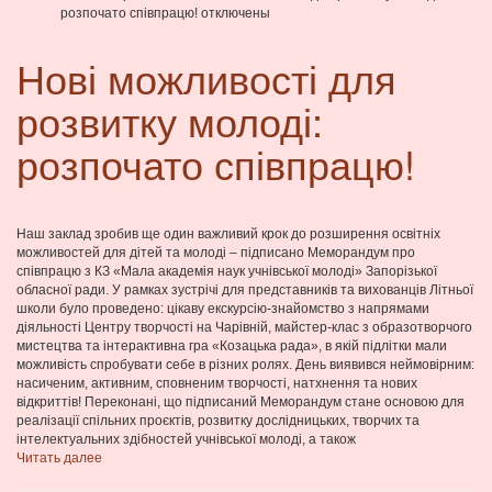
розпочато співпрацю!
отключены
Нові можливості для
розвитку молоді:
розпочато співпрацю!
Наш заклад зробив ще один важливий крок до розширення освітніх
можливостей для дітей та молоді – підписано Меморандум про
співпрацю з КЗ «Мала академія наук учнівської молоді» Запорізької
обласної ради. У рамках зустрічі для представників та вихованців Літньої
школи було проведено: цікаву екскурсію-знайомство з напрямами
діяльності Центру творчості на Чарівній, майстер-клас з образотворчого
мистецтва та інтерактивна гра «Козацька рада», в якій підлітки мали
можливість спробувати себе в різних ролях. День виявився неймовірним:
насиченим, активним, сповненим творчості, натхнення та нових
відкриттів! Переконані, що підписаний Меморандум стане основою для
реалізації спільних проєктів, розвитку дослідницьких, творчих та
інтелектуальних здібностей учнівської молоді, а також
Читать далее