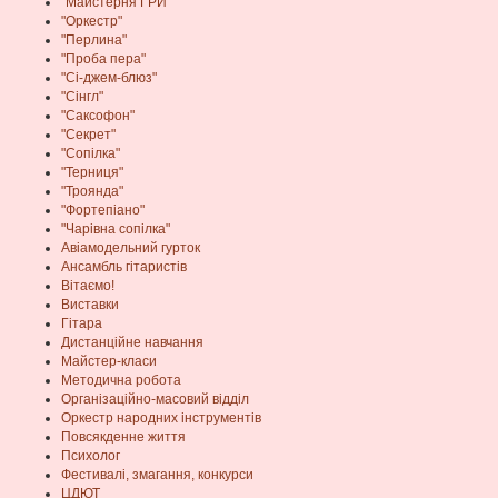
"Майстерня ГРИ"
"Оркестр"
"Перлина"
"Проба пера"
"Сі-джем-блюз"
"Сінгл"
"Саксофон"
"Секрет"
"Сопілка"
"Терниця"
"Троянда"
"Фортепіано"
"Чарівна сопілка"
Авіамодельний гурток
Ансамбль гітаристів
Вітаємо!
Виставки
Гітара
Дистанційне навчання
Майстер-класи
Методична робота
Організаційно-масовий відділ
Оркестр народних інструментів
Повсякденне життя
Психолог
Фестивалі, змагання, конкурси
ЦДЮТ