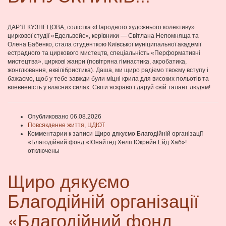
ДАР’Я КУЗНЕЦОВА, солістка «Народного художнього колективу»
циркової студії «Едельвейс», керівники — Світлана Непомняща та
Олена Бабенко, стала студенткою Київської муніципальної академії
естрадного та циркового мистецтв, спеціальність «Перформативні
мистецтва», циркові жанри (повітряна гімнастика, акробатика,
жонглювання, еквілібристика). Даша, ми щиро радіємо твоєму вступу і
бажаємо, щоб у тебе завжди були міцні крила для високих польотів та
впевненість у власних силах. Світи яскраво і даруй свій талант людям!
Опубликовано 06.08.2026
Повсякденне життя
,
ЦДЮТ
Комментарии
к записи Щиро дякуємо Благодійній організації
«Благодійний фонд «Юнайтед Хелп Юкрейн Ейд Хаб»!
отключены
Щиро дякуємо
Благодійній організації
«Благодійний фонд