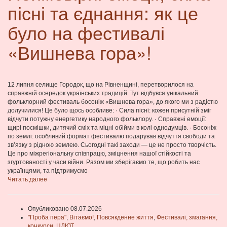
пісні та єднання: як це
було на фестивалі
«Вишнева гора»!
12 липня селище Городок, що на Рівненщині, перетворилося на
справжній осередок українських традицій. Тут відбувся унікальний
фольклорний фестиваль босоніж «Вишнева гора», до якого ми з радістю
долучилися! Це було щось особливе: · Сила пісні: кожен присутній зміг
відчути потужну енергетику народного фольклору. · Справжні емоції:
щирі посмішки, дитячий сміх та міцні обійми в колі однодумців. · Босоніж
по землі: особливий формат фестивалю подарував відчуття свободи та
зв’язку з рідною землею. Сьогодні такі заходи — це не просто творчість.
Це про міжрегіональну співпрацю, зміцнення нашої стійкості та
згуртованості у часи війни. Разом ми зберігаємо те, що робить нас
українцями, та підтримуємо
Читать далее
Опубликовано 08.07.2026
"Проба пера"
,
Вітаємо!
,
Повсякденне життя
,
Фестивалі, змагання,
конкурси
,
ЦДЮТ