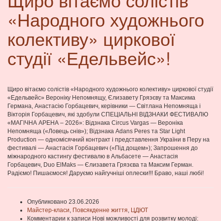
«Народного художнього
колективу» циркової
студії «Едельвейс»!
Щиро вітаємо солістів «Народного художнього колективу» циркової студії
«Едельвейс» Вероніку Непомнящу, Єлизавету Грязєву та Максима
Германа, Анастасію Горбацевич, керівники — Світлана Непомняща і
Вікторія Горбацевич, які здобули СПЕЦІАЛЬНІ ВІДЗНАКИ ФЕСТИВАЛЮ
«МАГІЧНА АРЕНА – 2026»: Відзнака Circus Vargas — Вероніка
Непомняща («Ловець снів»); Відзнака Adans Peres та Star Light
Production — одномісячний контракт і представлення України в Перу на
фестивалі — Анастасія Горбацевич («Під дощем»); Запрошення до
міжнародного кастингу фестивалю в Альбасете — Анастасія
Горбацевич, Duo ElMaks — Єлизавета Грязєва та Максим Герман.
Радіємо! Пишаємося! Даруємо найгучніші оплески!!! Браво, наші любі!
Опубликовано 23.06.2026
Майстер-класи
,
Повсякденне життя
,
ЦДЮТ
Комментарии
к записи Нові можливості для розвитку молоді: