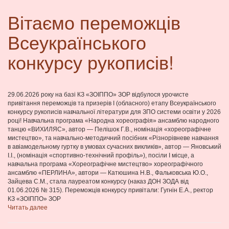
Вітаємо переможців
Всеукраїнського
конкурсу рукописів!
29.06.2026 року на базі КЗ «ЗОІППО» ЗОР відбулося урочисте
привітання переможців та призерів І (обласного) етапу Всеукраїнського
конкурсу рукописів навчальної літератури для ЗПО системи освіти у 2026
році! Навчальна програма «Народна хореографія» ансамблю народного
танцю «ВИХИЛЯС», автор — Пелішок Г.В., номінація «хореографічне
мистецтво», та навчально-методичний посібник «Різнорівневе навчання
в авіамодельному гуртку в умовах сучасних викликів», автор — Яновський
І.І., (номінація «спортивно-технічний профіль»), посіли І місце, а
навчальна програма «Хореографічне мистецтво» хореографічного
ансамблю «ПЕРЛИНА», автори — Катюшина Н.В., Фальковська Ю.О.,
Зайцева С.М., стала лауреатом конкурсу (наказ ДОН ЗОДА від
01.06.2026 № 315). Переможців конкурсу привітали: Гугнін Е.А., ректор
КЗ «ЗОІППО» ЗОР
Читать далее