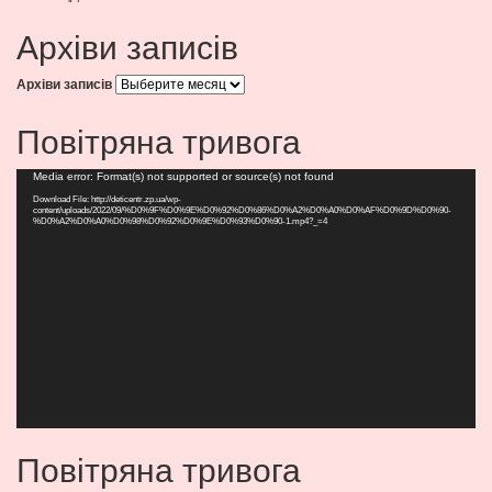
Архіви записів
Архіви записів
Повітряна тривога
Видеоплеер
Media error: Format(s) not supported or source(s) not found
Download File: http://deticentr.zp.ua/wp-
content/uploads/2022/09/%D0%9F%D0%9E%D0%92%D0%86%D0%A2%D0%A0%D0%AF%D0%9D%D0%90-
%D0%A2%D0%A0%D0%98%D0%92%D0%9E%D0%93%D0%90-1.mp4?_=4
Повітряна тривога