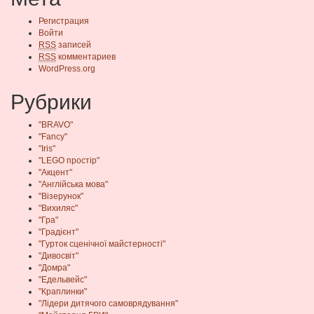
Регистрация
Войти
RSS
записей
RSS
комментариев
WordPress.org
Рубрики
"BRAVO"
"Fancy"
"Iris"
"LEGO простір"
"Акцент"
"Англійська мова"
"Візерунок"
"Вихиляс"
"Гра"
"Градієнт"
"Гурток сценічної майстерності"
"Дивосвіт"
"Домра"
"Едельвейс"
"Краплинки"
"Лідери дитячого самоврядування"