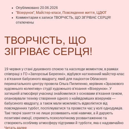
Опубликовано 20.06.2026
"Візерунок"
,
Майстер-класи
,
Повсякденне життя
,
ЦДЮТ
Комментарии
к записи ТВОРЧІСТЬ, ЩО ЗІГРІВАЄ СЕРЦЯ!
отключены
ТВОРЧІСТЬ, ЩО
ЗІГРІВАЄ СЕРЦЯ!
19 червня у стані душевного спокою та насолоди моментом, в рамках
співпраці з ГО «Запорозькі Берегині», відбувся натхненний майстер-клас
з в’язання бабусиного квадрату, який для пацієнток Обласного
перинатального центру провела Ольга Пилипенко, керівник «Зразкового
художнього колективу» студії художнього в’язання «Візерунок». У
затишній атмосфері учасниці знайомилися з основами в’язання гачком,
опановували техніку створення одного з найвідоміших візерунків —
бабусиного квадрату, а також мали можливість відволіктися від
повсякденних турбот, поспілкуватися та провести час у колі однодумців.
Такі творчі заняття не лише розвивають нові навички, а й дарують
позитивні емоції, сприяють психологічному розвантаженню та
створюють особливу атмосферу підтримки й турботи, яка є надзвичайно
Читать далее