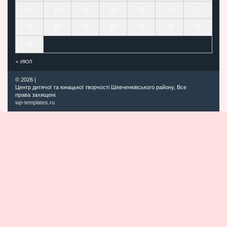
17
18
19
20
21
22
23
24
25
26
27
28
29
30
31
« ИЮЛ
© 2026
|
Центр дитячої та юнацької творчості Шевченківського району, Все
права захищені.
wp-templates.ru