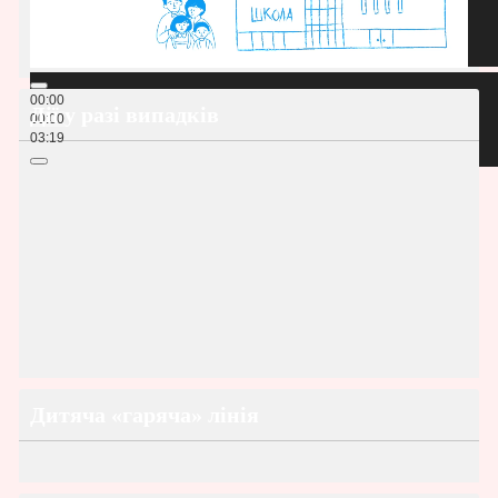
00:00
Дії у разі випадків
00:00
03:19
Дитяча «гаряча» лінія