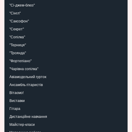
"Сі-джем-блюз"
"Сінгл"
"Саксофон"
"Секрет"
"Сопілка"
"Терниця"
"Троянда"
"Фортепіано"
"Чарівна сопілка"
Авіамодельний гурток
Ансамбль гітаристів
Вітаємо!
Виставки
Гітара
Дистанційне навчання
Майстер-класи