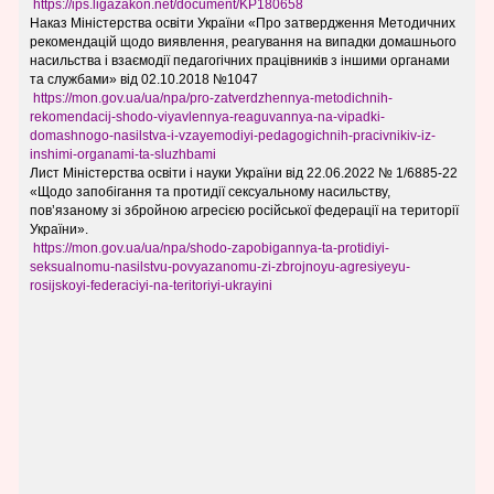
https://ips.ligazakon.net/
document/KP180658
Наказ Міністерства освіти України «Про затвердження Методичних
рекомендацій щодо виявлення, реагування на випадки домашнього
насильства і взаємодії педагогічних працівників з іншими органами
та службами» від 02.10.2018 №1047
https://mon.gov.ua/ua/npa/
pro-zatverdzhennya-
metodichnih-
rekomendacij-
shodo-viyavlennya-reaguvannya-
na-vipadki-
domashnogo-
nasilstva-i-vzayemodiyi-
pedagogichnih-pracivnikiv-iz-
inshimi-organami-ta-sluzhbami
Лист Міністерства освіти і науки України від 22.06.2022 № 1/6885-22
«Щодо запобігання та протидії сексуальному насильству,
пов’язаному зі збройною агресією російської федерації на території
України».
https://mon.gov.ua/ua/npa/
shodo-zapobigannya-ta-
protidiyi-
seksualnomu-
nasilstvu-povyazanomu-zi-
zbrojnoyu-agresiyeyu-
rosijskoyi-federaciyi-na-
teritoriyi-ukrayini