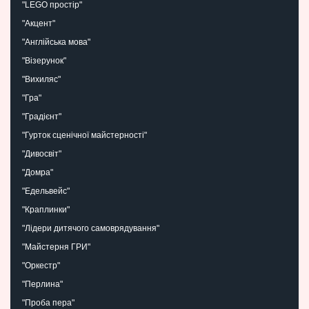
"LEGO простір"
"Акцент"
"Англійська мова"
"Візерунок"
"Вихиляс"
"Гра"
"Градієнт"
"Гурток сценічної майстерності"
"Дивосвіт"
"Домра"
"Едельвейс"
"Краплинки"
"Лідери дитячого самоврядування"
"Майстерня ГРИ"
"Оркестр"
"Перлина"
"Проба пера"