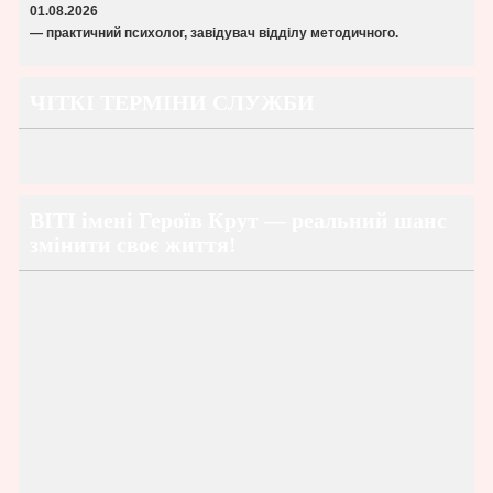
01.08
.2026
— практичний психолог, завідувач відділу методичного.
ЧІТКІ ТЕРМІНИ СЛУЖБИ
ВІТІ імені Героїв Крут — реальний шанс
змінити своє життя!