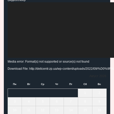
00:00
Media error: Format(s) not supported or source(s) not found
Download File: http://deticentr.zp.ua/wp-content/uploads
Август 2026
00:00
Пн
Вт
Ср
Чт
Пт
Сб
Вс
1
2
3
4
5
6
7
8
9
10
11
12
13
14
15
16