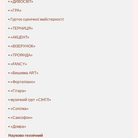
• «ДИВОСВІТ»
• «ГРА»
• Гурток сценічної майстерності
• «ТЕРНИЦЯ»
• «АКЦЕНТ»
• «ВІЗЕРУНОК»
• «ТРОЯНДА»
• «FANCY»
• «Вишивка ART»
• «Фортепіано»
• «Гітара»
• музичний гурт «СІНГЛ»
• «Сопілка»
• «Саксофон»
• «Домра»
Науково-технічний