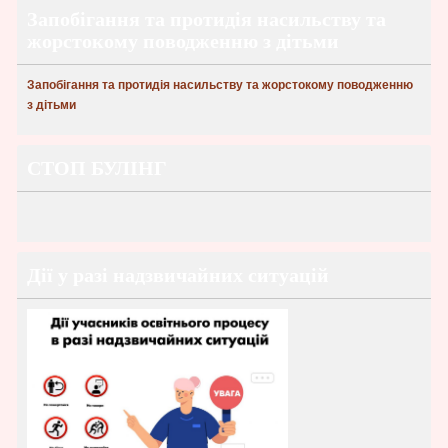
Запобігання та протидія насильству та
жорстокому поводженню з дітьми
Запобігання та протидія насильству та жорстокому поводженню
з дітьми
СТОП БУЛІНГ
Дії у разі надзвичайних ситуацій