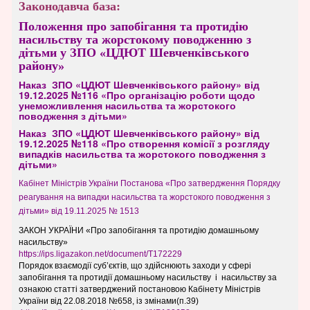
Законодавча база:
Положення про запобігання та протидію
насильству та жорстокому поводженню з
дітьми у ЗПО «ЦДЮТ Шевченківського
району»
Наказ
ЗПО «ЦДЮТ Шевченківського району»
від
19.12.2025 №116 «Про організацію роботи щодо
унеможливлення насильства та жорстокого
поводження з дітьми»
Наказ
ЗПО «ЦДЮТ Шевченківського району»
від
19.12.2025 №118 «
Про створення комісії з розгляду
випадків насильства та жорстокого поводження з
дітьми»
Кабінет Міністрів України Постанова «Про затвердження Порядку
реагування на випадки насильства та жорстокого поводження з
дітьми» від 19.11.2025 № 1513
ЗАКОН УКРАЇНИ «
Про запобігання та протидію домашньому
насильству»
https://ips.ligazakon.net/document/T172229
Порядок взаємодії суб’єктів, що здійснюють заходи у сфері
запобігання та протидії домашньому насильству і насильству за
ознакою статті затверджений постановою Кабінету Міністрів
України від 22.08.2018 №658, із змінами(п.39)