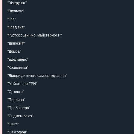
"Візерунок"
"Вихиляс"
"Гра"
"Градієнт"
"Гурток сценічної майстерності"
"Дивосвіт"
"Домра"
"Едельвейс"
"Краплинки"
"Лідери дитячого самоврядування"
"Майстерня ГРИ"
"Оркестр"
"Перлина"
"Проба пера"
"Сі-джем-блюз"
"Сінгл"
"Саксофон"