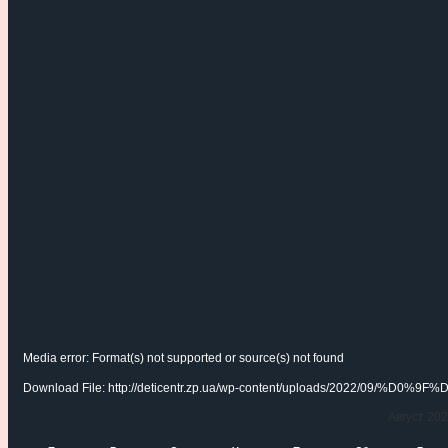
Media error: Format(s) not supported or source(s) not found
Download File: http://deticentr.zp.ua/wp-content/uploads/
Август 20
00:00