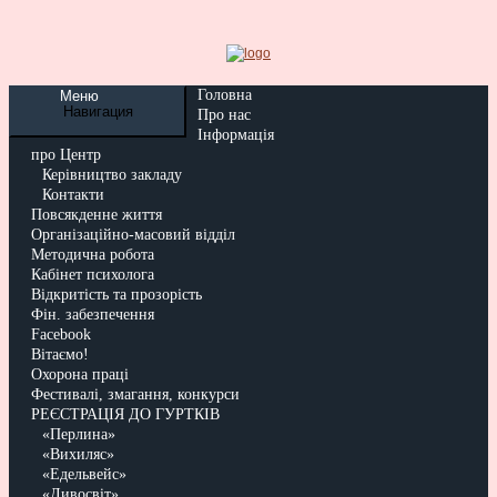
Головна
Меню
Навигация
Про нас
Інформація
про Центр
Керівництво закладу
Контакти
Повсякденне життя
Організаційно-масовий відділ
Методична робота
Кабінет психолога
Відкритість та прозорість
Фін. забезпечення
Facebook
Вітаємо!
Охорона праці
Фестивалі, змагання, конкурси
РЕЄСТРАЦІЯ ДО ГУРТКІВ
«Перлина»
«Вихиляс»
«Едельвейс»
«Дивосвіт»