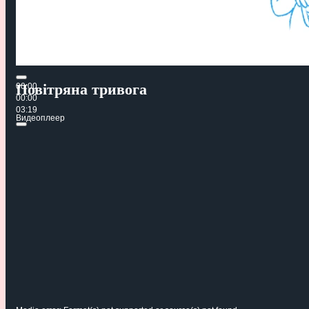
Повітряна тривога
00:00
00:00
03:19
Видеоплеер