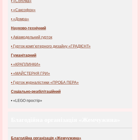
• «Сопілка»
• «Саксофон»
• «Домра»
Науково-технічний
• Авіамодельний гурток
• Гурток комп’ютерного дизайну «ГРАДІЄНТ»
Гуманітарний
• «КРАПЛИНКИ»
• «МАЙСТЕРНЯ ГРИ»
• Гурток журналістики «ПРОБА ПЕРА»
Соціально-реабілітаційний
• «LEGO простір»
Благодійна організація «Жемчужина»
Благодійна організація «Жемчужина»