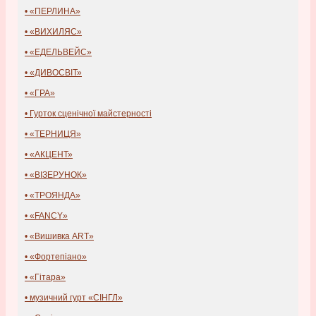
• «ПЕРЛИНА»
• «ВИХИЛЯС»
• «ЕДЕЛЬВЕЙС»
• «ДИВОСВІТ»
• «ГРА»
• Гурток сценічної майстерності
• «ТЕРНИЦЯ»
• «АКЦЕНТ»
• «ВІЗЕРУНОК»
• «ТРОЯНДА»
• «FANCY»
• «Вишивка ART»
• «Фортепіано»
• «Гітара»
• музичний гурт «СІНГЛ»