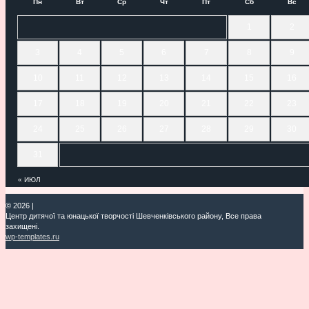
Пн
Вт
Ср
Чт
Пт
Сб
Вс
1
2
3
4
5
6
7
8
9
10
11
12
13
14
15
16
17
18
19
20
21
22
23
24
25
26
27
28
29
30
31
« ИЮЛ
© 2026
|
Центр дитячої та юнацької творчості Шевченківського району, Все права
захищені.
wp-templates.ru