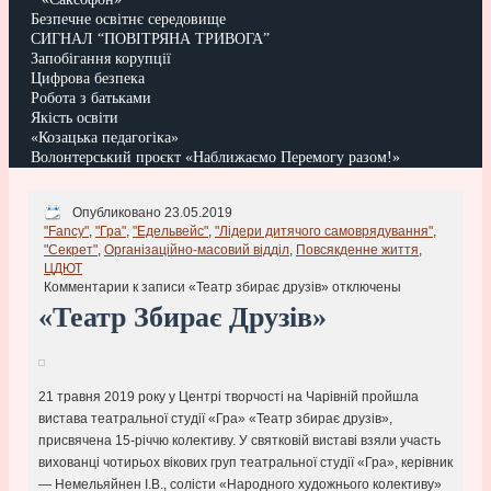
Безпечне освітнє середовище
СИГНАЛ “ПОВІТРЯНА ТРИВОГА”
Запобігання корупції
Цифрова безпека
Робота з батьками
Якість освіти
«Козацька педагогіка»
Волонтерський проєкт «Наближаємо Перемогу разом!»
Опубликовано 23.05.2019
"Fancy"
,
"Гра"
,
"Едельвейс"
,
"Лідери дитячого самоврядування"
,
"Секрет"
,
Організаційно-масовий відділ
,
Повсякденне життя
,
ЦДЮТ
Комментарии
к записи «Театр збирає друзів»
отключены
«Театр Збирає Друзів»
21 травня 2019 року у Центрі творчості на Чарівній пройшла
вистава театральної студії «Гра» «Театр збирає друзів»,
присвячена 15-річчю колективу. У святковій виставі взяли участь
вихованці чотирьох вікових груп театральної студії «Гра», керівник
— Немельяйнен І.В., солісти «Народного художнього колективу»