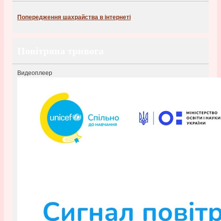
Попередження шахрайства в інтернеті
Повітряна тривога
Видеоплеер