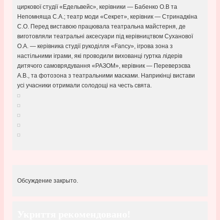
циркової студії «Едельвейс», керівники — Бабенко О.В та
Непомняща С.А.; театр моди «Секрет», керівник — Стринадкіна
С.О. Перед виставою працювала театральна майстерня, де
виготовляли театральні аксесуари під керівництвом Суханової
О.А. — керівника студії рукоділля «Fancу», ігрова зона з
настільними іграми, які проводили вихованці гуртка лідерів
дитячого самоврядування «РАЗОМ», керівник — Переверзєва
А.В., та фотозона з театральними масками. Наприкінці вистави
усі учасники отримали солодощі на честь свята.
Обсуждение закрыто.
Укриття рекомендовано!