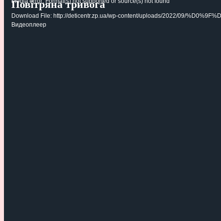
Media error: Format(s) not supported or source(s) not found
Повітряна тривога
Download File: http://deticentr.zp.ua/wp-content/uploads/
Видеоплеер
00:00