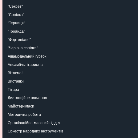
"Секрет"
"Сопілка"
"Терниця"
"Троянда"
"Фортепіано"
"Чарівна сопілка"
Авіамодельний гурток
Ансамбль гітаристів
Вітаємо!
Виставки
Гітара
Дистанційне навчання
Майстер-класи
Методична робота
Організаційно-масовий відділ
Оркестр народних інструментів