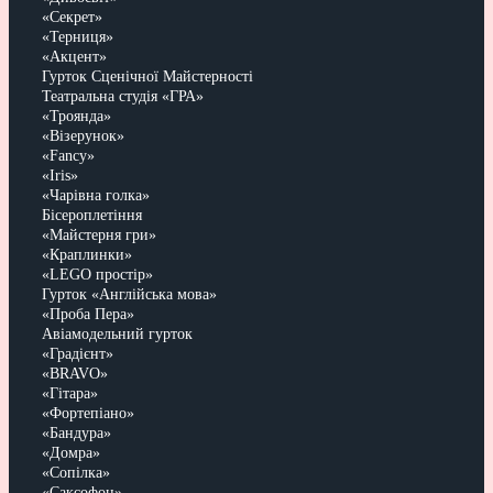
«Секрет»
«Терниця»
«Акцент»
Гурток Сценічної Майстерності
Театральна студія «ГРА»
«Троянда»
«Візерунок»
«Fancy»
«Iris»
«Чарівна голка»
Бісероплетіння
«Майстерня гри»
«Краплинки»
«LEGO простір»
Гурток «Англійська мова»
«Проба Пера»
Авіамодельний гурток
«Градієнт»
«BRAVO»
«Гітара»
«Фортепіано»
«Бандура»
«Домра»
«Сопілка»
«Саксофон»