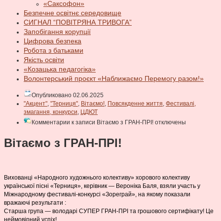
«Саксофон»
Безпечне освітнє середовище
СИГНАЛ “ПОВІТРЯНА ТРИВОГА”
Запобігання корупції
Цифрова безпека
Робота з батьками
Якість освіти
«Козацька педагогіка»
Волонтерський проєкт «Наближаємо Перемогу разом!»
Опубликовано 02.06.2025
"Акцент"
,
"Терниця"
,
Вітаємо!
,
Повсякденне життя
,
Фестивалі,
змагання, конкурси
,
ЦДЮТ
Комментарии
к записи Вітаємо з ГРАН-ПРІ!
отключены
Вітаємо з ГРАН-ПРІ!
Вихованці «Народного художнього колективу» хорового колективу
української пісні «Терниця», керівник — Вероніка Баля, взяли участь у
Міжнародному фестивалі-конкурсі «Зореграй», на якому показали
вражаючі результати :
Старша група — володарі СУПЕР ГРАН-ПРІ та грошового сертифікату! Це
неймовірний успіх!