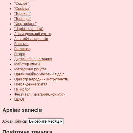
"Секрет"
"Сопілка"
"Терниця"
"Троянда"
"Фортепіано"
"Чарівна сопілка"
Авіамодельний гурток
Ансамбль гітаристів
Вітаємо!
Виставки
Гітара
Дистанційне навчання
Майстер-класи
Методична робота
Організаційно-масовий відділ
Оркестр народних інструментів
Повсякденне життя
Психолог
Фестивалі, змагання, конкурси
ЦДЮТ
Архіви записів
Архіви записів
Повітряна тривога