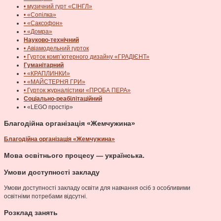
• музичний гурт «СІНГЛ»
• «Сопілка»
• «Саксофон»
• «Домра»
Науково-технічний
• Авіамодельний гурток
• Гурток комп’ютерного дизайну «ГРАДІЄНТ»
Гуманітарний
• «КРАПЛИНКИ»
• «МАЙСТЕРНЯ ГРИ»
• Гурток журналістики «ПРОБА ПЕРА»
Соціально-реабілітаційний
• «LEGO простір»
Благодійна організація «Жемчужина»
Благодійна організація «Жемчужина»
Мова освітнього процесу — українська.
Умови доступності закладу
Умови доступності закладу освіти для навчання осіб з особливими
освітніми потребами відсутні.
Розклад занять