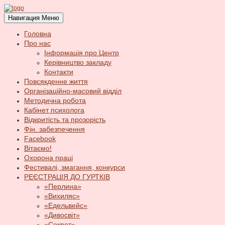
Навигация
Меню
Головна
Про нас
Інформація про Центр
Керівництво закладу
Контакти
Повсякденне життя
Організаційно-масовий відділ
Методична робота
Кабінет психолога
Відкритість та прозорість
Фін. забезпечення
Facebook
Вітаємо!
Охорона праці
Фестивалі, змагання, конкурси
РЕЄСТРАЦІЯ ДО ГУРТКІВ
«Перлина»
«Вихиляс»
«Едельвейс»
«Дивосвіт»
«Секрет»