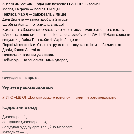
Ансамбль батьків — здобули почесне ГРАН-ПРІ! Вітаємо!
Молодша група — посіла 1 місце!
Неклеса Марія — завоювала 2 місце!
Делі Віолета — також здобула 2 місце!
Щербіна Аріна — отримала 2 місце!
Вихованці «Зразкового художнього колективу» студії естрадного вокалу
«Акцент», керівник — Тетяна Гончарова, здобули: ГРАН-ПРІ! Наші солістки-
випускниці Аліна Панасейко і Марія Лащенко.
Перші місця посіли: Старша група колективу та солісти — Белименко
Дарія, Копан Ангеліна.
Пишаємося кожним учасником!
Неймовірні! Талановиті! Тільки уперед!
Обсуждение закрыто.
Укриття рекомендовано!
У ЗПО «ЦДЮТ Шевченківського району» — укриття рекомендовано!
Кадровий склад
Директор — 1,
Заступник директора — 3,
Завідувач відділу організаційно-масового — 1,
Методист — 3,