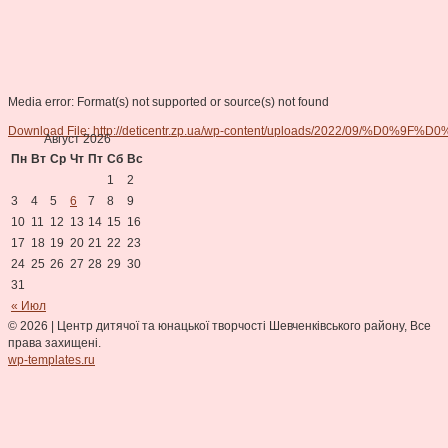
Media error: Format(s) not supported or source(s) not found
Download File: http://deticentr.zp.ua/wp-content/uploads/20
Август 2026
Пн
Вт
Ср
Чт
Пт
Сб
Вс
1
2
00:00
3
4
5
6
7
8
9
10
11
12
13
14
15
16
17
18
19
20
21
22
23
24
25
26
27
28
29
30
31
« Июл
© 2026
|
Центр дитячої та юнацької творчості Шевченківського району, Все
права захищені.
wp-templates.ru