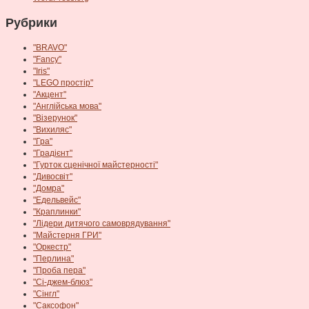
Рубрики
"BRAVO"
"Fancy"
"Iris"
"LEGO простір"
"Акцент"
"Англійська мова"
"Візерунок"
"Вихиляс"
"Гра"
"Градієнт"
"Гурток сценічної майстерності"
"Дивосвіт"
"Домра"
"Едельвейс"
"Краплинки"
"Лідери дитячого самоврядування"
"Майстерня ГРИ"
"Оркестр"
"Перлина"
"Проба пера"
"Сі-джем-блюз"
"Сінгл"
"Саксофон"