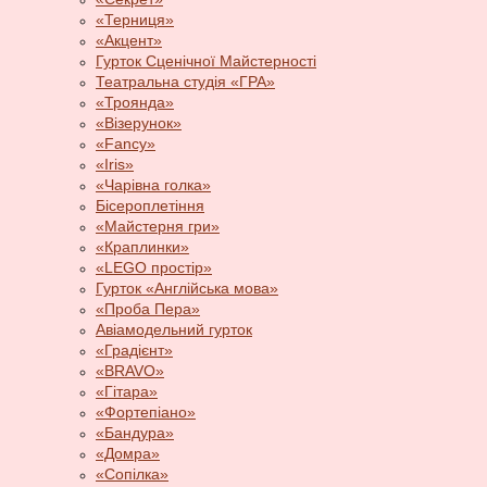
«Терниця»
«Акцент»
Гурток Сценічної Майстерності
Театральна студія «ГРА»
«Троянда»
«Візерунок»
«Fancy»
«Iris»
«Чарівна голка»
Бісероплетіння
«Майстерня гри»
«Краплинки»
«LEGO простір»
Гурток «Англійська мова»
«Проба Пера»
Авіамодельний гурток
«Градієнт»
«BRAVO»
«Гітара»
«Фортепіано»
«Бандура»
«Домра»
«Сопілка»