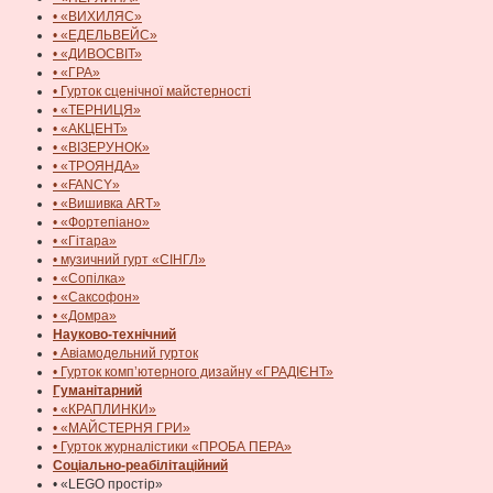
• «ВИХИЛЯС»
• «ЕДЕЛЬВЕЙС»
• «ДИВОСВІТ»
• «ГРА»
• Гурток сценічної майстерності
• «ТЕРНИЦЯ»
• «АКЦЕНТ»
• «ВІЗЕРУНОК»
• «ТРОЯНДА»
• «FANCY»
• «Вишивка ART»
• «Фортепіано»
• «Гітара»
• музичний гурт «СІНГЛ»
• «Сопілка»
• «Саксофон»
• «Домра»
Науково-технічний
• Авіамодельний гурток
• Гурток комп’ютерного дизайну «ГРАДІЄНТ»
Гуманітарний
• «КРАПЛИНКИ»
• «МАЙСТЕРНЯ ГРИ»
• Гурток журналістики «ПРОБА ПЕРА»
Соціально-реабілітаційний
• «LEGO простір»