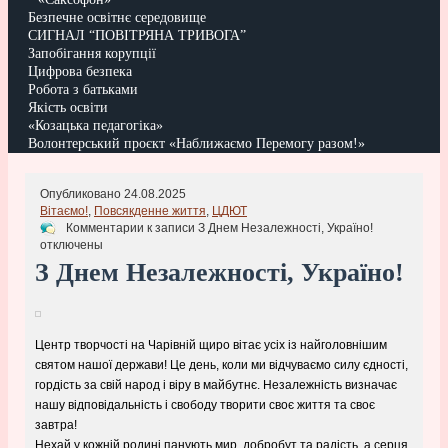
Безпечне освітнє середовище
СИГНАЛ “ПОВІТРЯНА ТРИВОГА”
Запобігання корупції
Цифрова безпека
Робота з батьками
Якість освіти
«Козацька педагогіка»
Волонтерський проєкт «Наближаємо Перемогу разом!»
Опубликовано 24.08.2025
Вітаємо!
,
Повсякденне життя
,
ЦДЮТ
Комментарии
к записи З Днем Незалежності, Україно!
отключены
З Днем Незалежності, Україно!
Центр творчості на Чарівній щиро вітає усіх із найголовнішим
святом нашої держави! Це день, коли ми відчуваємо силу єдності,
гордість за свій народ і віру в майбутнє. Незалежність визначає
нашу відповідальність і свободу творити своє життя та своє
завтра!
Нехай у кожній родині панують мир, добробут та радість, а серця