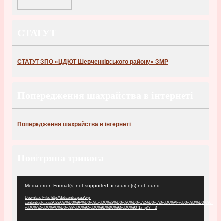
СТАТУТ
СТАТУТ ЗПО «ЦДЮТ Шевченківського району» ЗМР
Попередження шахрайства в інтернеті
Попередження шахрайства в інтернеті
Повітряна тривога
Видеоплеер
Media error: Format(s) not supported or source(s) not found
Download File: http://deticentr.zp.ua/wp-
content/uploads/2022/09/%D0%9F%D0%9E%D0%92%D0%86%D0%A2%D0%A0%D0%AF%D0%9D%D0%90-
%D0%A2%D0%A0%D0%98%D0%92%D0%9E%D0%93%D0%90-1.mp4?_=3