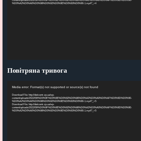
content/uploads/2022/09/%D0%9F%D0%9E%D0%92%D0%86%D0%A2%D0%A0%D0%AF%D0%9D%D0%90-
%D0%A2%D0%A0%D0%98%D0%92%D0%9E%D0%93%D0%90-1.mp4?_=4
Повітряна тривога
Видеоплеер
Media error: Format(s) not supported or source(s) not found
Download File: http://deticentr.zp.ua/wp-
content/uploads/2022/09/%D0%9F%D0%9E%D0%92%D0%86%D0%A2%D0%A0%D0%AF%D0%9D%D0%90-
%D0%A2%D0%A0%D0%98%D0%92%D0%9E%D0%93%D0%90-1.mp4?_=5
Download File: http://deticentr.zp.ua/wp-
content/uploads/2022/09/%D0%9F%D0%9E%D0%92%D0%86%D0%A2%D0%A0%D0%AF%D0%9D%D0%90-
%D0%A2%D0%A0%D0%98%D0%92%D0%9E%D0%93%D0%90-1.mp4?_=5