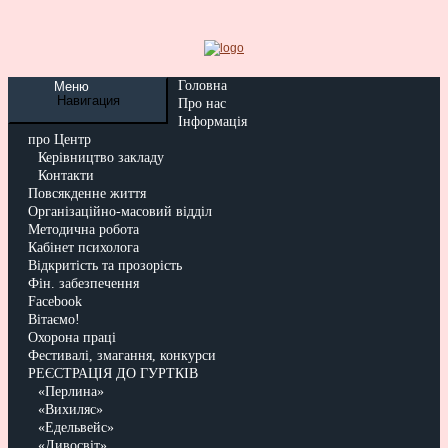
Головна
Меню
Навигация
Про нас
Інформація
про Центр
Керівництво закладу
Контакти
Повсякденне життя
Організаційно-масовий відділ
Методична робота
Кабінет психолога
Відкритість та прозорість
Фін. забезпечення
Facebook
Вітаємо!
Охорона праці
Фестивалі, змагання, конкурси
РЕЄСТРАЦІЯ ДО ГУРТКІВ
«Перлина»
«Вихиляс»
«Едельвейс»
«Дивосвіт»