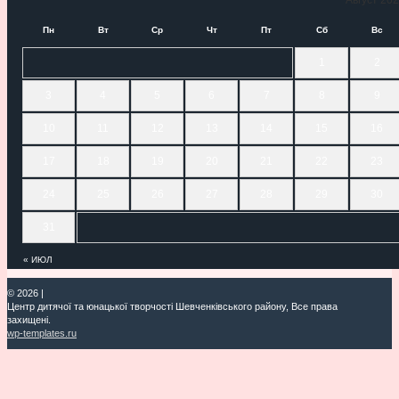
Август 20
Пн
Вт
Ср
Чт
Пт
Сб
Вс
1
2
3
4
5
6
7
8
9
10
11
12
13
14
15
16
17
18
19
20
21
22
23
24
25
26
27
28
29
30
31
« ИЮЛ
© 2026
|
Центр дитячої та юнацької творчості Шевченківського району, Все права
захищені.
wp-templates.ru