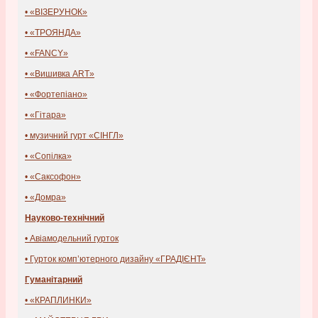
• «ВІЗЕРУНОК»
• «ТРОЯНДА»
• «FANCY»
• «Вишивка ART»
• «Фортепіано»
• «Гітара»
• музичний гурт «СІНГЛ»
• «Сопілка»
• «Саксофон»
• «Домра»
Науково-технічний
• Авіамодельний гурток
• Гурток комп’ютерного дизайну «ГРАДІЄНТ»
Гуманітарний
• «КРАПЛИНКИ»