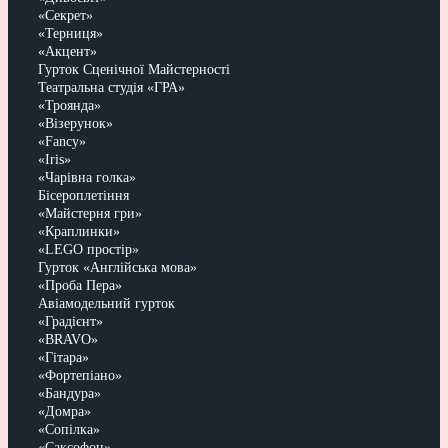
«Секрет»
«Терниця»
«Акцент»
Гурток Сценічної Майстерності
Театральна студія «ГРА»
«Троянда»
«Візерунок»
«Fancy»
«Iris»
«Чарівна голка»
Бісероплетіння
«Майстерня гри»
«Краплинки»
«LEGO простір»
Гурток «Англійська мова»
«Проба Пера»
Авіамодельний гурток
«Градієнт»
«BRAVO»
«Гітара»
«Фортепіано»
«Бандура»
«Домра»
«Сопілка»
«Саксофон»