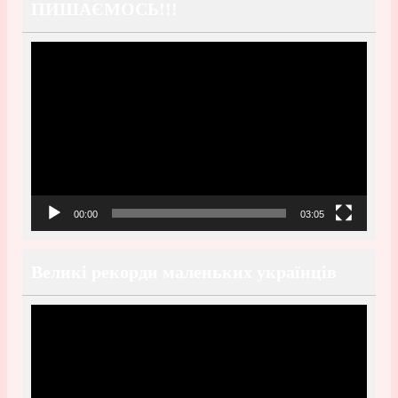
ПИШАЄМОСЬ!!!
Видеоплеер
00:00
03:05
Великі рекорди маленьких українців
Видеоплеер