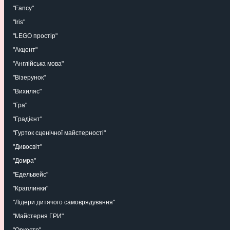
"Fancy"
"Iris"
"LEGO простір"
"Акцент"
"Англійська мова"
"Візерунок"
"Вихиляс"
"Гра"
"Градієнт"
"Гурток сценічної майстерності"
"Дивосвіт"
"Домра"
"Едельвейс"
"Краплинки"
"Лідери дитячого самоврядування"
"Майстерня ГРИ"
"Оркестр"