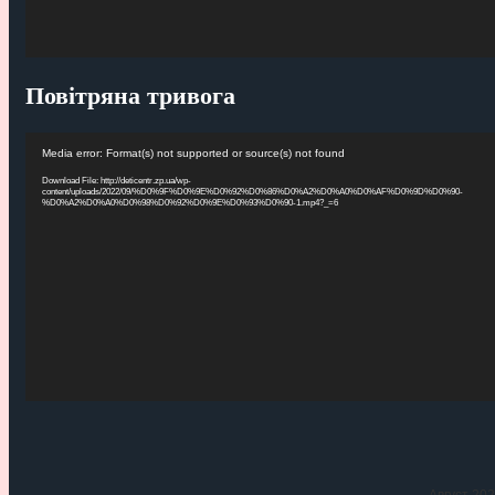
Повітряна тривога
Видеоплеер
Media error: Format(s) not supported or source(s) not found
Download File: http://deticentr.zp.ua/wp-
content/uploads/2022/09/%D0%9F%D0%9E%D0%92%D0%86%D0%A2%D0%A0%D0%AF%D0%9D%D0%90-
%D0%A2%D0%A0%D0%98%D0%92%D0%9E%D0%93%D0%90-1.mp4?_=6