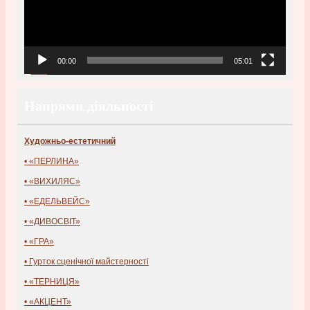
00:00
05:01
Напрями діяльності
Художньо-естетичний
• «ПЕРЛИНА»
• «ВИХИЛЯС»
• «ЕДЕЛЬВЕЙС»
• «ДИВОСВІТ»
• «ГРА»
• Гурток сценічної майстерності
• «ТЕРНИЦЯ»
• «АКЦЕНТ»