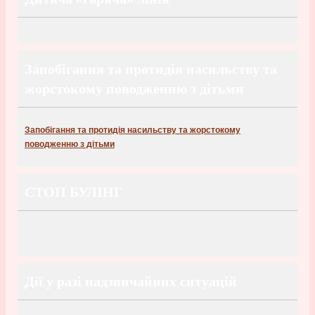
Запобігання та протидія насильству та
жорстокому поводженню з дітьми
Запобігання та протидія насильству та жорстокому
поводженню з дітьми
СТОП БУЛІНГ
Дії у разі надзвичайних ситуацій