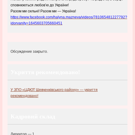
сповнюються любов’ю до України!
Разом ми сильні! Разом ми — Україна!
https://www.facebook.com/halyna.mazneva/videos/781065481227792?
idorvanity=1645603705660451
Обсуждение закрыто.
Укриття рекомендовано!
У ЗПО «ЦДЮТ Шевченківського району» — укриття
рекомендовано!
Кадровий склад
Директор — 1,