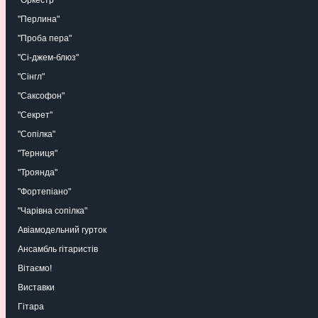
"Перлина"
"Проба пера"
"Сі-джем-блюз"
"Сінгл"
"Саксофон"
"Секрет"
"Сопілка"
"Терниця"
"Троянда"
"Фортепіано"
"Чарівна сопілка"
Авіамодельний гурток
Ансамбль гітаристів
Вітаємо!
Виставки
Гітара