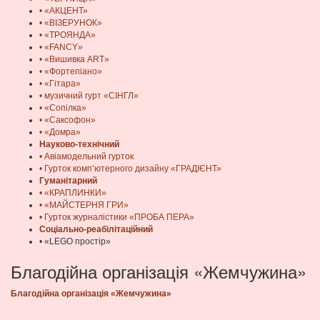
• «АКЦЕНТ»
• «ВІЗЕРУНОК»
• «ТРОЯНДА»
• «FANCY»
• «Вишивка ART»
• «Фортепіано»
• «Гітара»
• музичний гурт «СІНГЛ»
• «Сопілка»
• «Саксофон»
• «Домра»
Науково-технічний
• Авіамодельний гурток
• Гурток комп’ютерного дизайну «ГРАДІЄНТ»
Гуманітарний
• «КРАПЛИНКИ»
• «МАЙСТЕРНЯ ГРИ»
• Гурток журналістики «ПРОБА ПЕРА»
Соціально-реабілітаційний
• «LEGO простір»
Благодійна організація «Жемчужина»
Благодійна організація «Жемчужина»