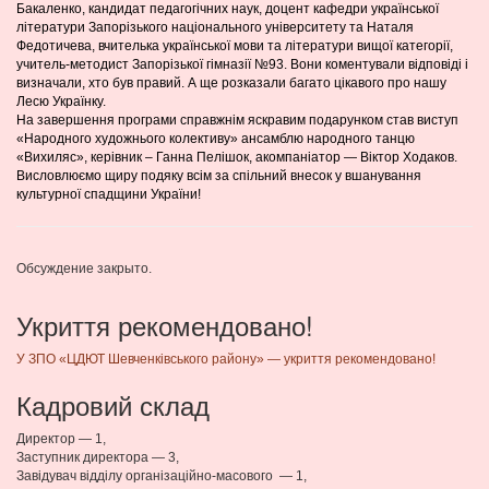
Бакаленко, кандидат педагогічних наук, доцент кафедри української
літератури Запорізького національного університету та Наталя
Федотичева, вчителька української мови та літератури вищої категорії,
учитель-методист Запорізької гімназії №93. Вони коментували відповіді і
визначали, хто був правий. А ще розказали багато цікавого про нашу
Лесю Українку.
На завершення програми справжнім яскравим подарунком став виступ
«Народного художнього колективу» ансамблю народного танцю
«Вихиляс», керівник – Ганна Пелішок, акомпаніатор — Віктор Ходаков.
Висловлюємо щиру подяку всім за спільний внесок у вшанування
культурної спадщини України!
Обсуждение закрыто.
Укриття рекомендовано!
У ЗПО «ЦДЮТ Шевченківського району» — укриття рекомендовано!
Кадровий склад
Директор — 1,
Заступник директора — 3,
Завідувач відділу організаційно-масового — 1,