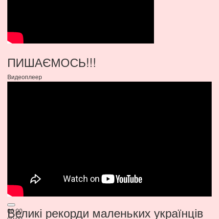
ПИШАЄМОСЬ!!!
Видеоплеер
Великі рекорди маленьких українців
00:00