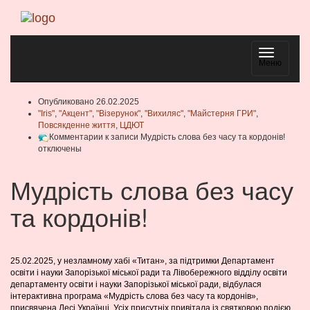
Навигаци
Меню
Опубликовано 26.02.2025
"Iris"
,
"Акцент"
,
"Візерунок"
,
"Вихиляс"
,
"Майстерня ГРИ"
,
Повсякденне життя
,
ЦДЮТ
Комментарии
к записи Мудрість слова без часу та кордонів!
отключены
Мудрість слова без часу
та кордонів!
25.02.2025, у незламному хабі «Титан», за підтримки Департамент
освіти і науки Запорізької міської ради та Лівобережного відділу освіти
департаменту освіти і науки Запорізької міської ради, відбулася
інтерактивна програма «Мудрість слова без часу та кордонів»,
присвячена Лесі Українці. Усіх присутніх привітала із святковою подією