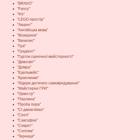
"BRAVO"
"Fancy"
"Iris"
"LEGO простір"
"Акцент"
"Англійська мова"
"Візерунок"
"Вихиляс"
"Гра"
"Градієнт"
"Гурток сценічної майстерності"
"Дивосвіт"
"Домра"
"Едельвейс"
"Краплинки"
"Лідери дитячого самоврядування"
"Майстерня ГРИ"
"Оркестр"
"Перлина"
"Проба пера"
"Сі-джем-блюз"
"Сінгл"
"Саксофон"
"Секрет"
"Сопілка"
"Терниця"