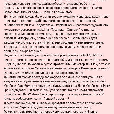
начальник управління позашкільної освіти, виховної роботи та
національно-патріотичного виховання Департаменту освіти і науки
Запорізької міської ради — Тетяна Гальчанська.
Для учасників заходу було організовано тематичну виставку декративно-
прикладної творчості майстринями Центр творчості на Чарівній
м.Запоріжжя: Іриною Солдатовою – керівником «Зразкового художнього
колективу» декоративних квітів «Троянда», Ольгою Пилипенко —
керівником «Зразкового художнього колективу» студією художнього
в’язання «Візерунок», Аліною Переверзєвою – керівником студії
декоративного мистецтва «Iris» та Іриною Даннік – керівником гуртка
«Чарівна голка». Творчі роботи привернули увагу глядачів та стали
оригінальною фотозоною.
Під час ігрової взаємодії з учнями Запорізьких гімназій №12, №65 та
вихованцями Центр творчості на Чарівній м.Запоріжжя, ведучі програми
– Аріна Діброва, вихованка гуртка ігротехніків «Майстерня ГРИ», а також
культорганізатори — Євгенія Коваленко та Виктория Воевода – разом із
глядачами шукали відповіді на різноманітні запитання.
Динамічний формат заходу заохочував до активного спілкування та
залучення всіх учасників до захопливої подорожі світом творчості Лесі
Українки. Засобам гри з’ясували: скільки мов знала Леся Українка і скільки
країн відвідала? Чи заможною була родина Косачів і куди витрачали
гроші батьки Лесі? Яким був її перший вірш та чому на банкноті в 200
гривень зображено ясени і Луцький замок…?
Дівчата познайомили із цікавими фактами з особистого та творчого
життя Лесі Українки, додавши заходу пізнавального акценту.
Розкрити нашу героїню, по-новому, допомагали експерти: Ирина