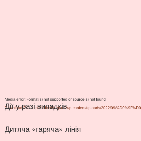
Media error: Format(s) not supported or source(s) not found
Дії у разі випадків
Download File: http://deticentr.zp.ua/wp-content/uploads/2
00:00
Дитяча «гаряча» лінія