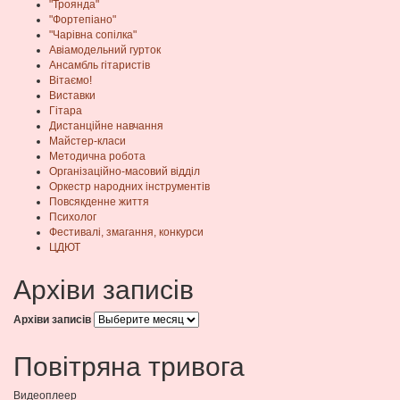
"Троянда"
"Фортепіано"
"Чарівна сопілка"
Авіамодельний гурток
Ансамбль гітаристів
Вітаємо!
Виставки
Гітара
Дистанційне навчання
Майстер-класи
Методична робота
Організаційно-масовий відділ
Оркестр народних інструментів
Повсякденне життя
Психолог
Фестивалі, змагання, конкурси
ЦДЮТ
Архіви записів
Архіви записів
Повітряна тривога
Видеоплеер