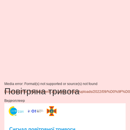
Media error: Format(s) not supported or source(s) not found
Повітряна тривога
Download File: http://deticentr.zp.ua/wp-content/uploads/2
Видеоплеер
00:00