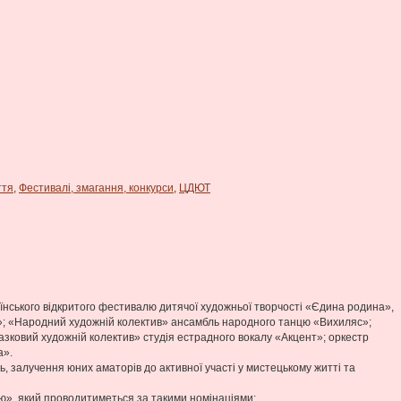
ття
,
Фестивалі, змагання, конкурси
,
ЦДЮТ
аїнського відкритого фестивалю дитячої художньої творчості «Єдина родина»,
а»; «Народний художній колектив» ансамбль народного танцю «Вихиляс»;
азковий художній колектив» студія естрадного вокалу «Акцент»; оркестр
а».
 залучення юних аматорів до активної участі у мистецькому житті та
раю», який проводитиметься за такими номінаціями: