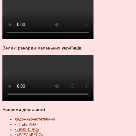
Великі рекорди маленьких українців
Напрями діяльності
Художньо-естетичний
• «ПЕРЛИНА»
• «ВИХИЛЯС»
• «ЕДЕЛЬВЕЙС»