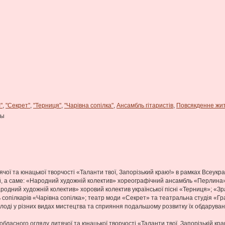
"
,
"Секрет"
,
"Терниця"
,
"Чарівна сопілка"
,
Ансамбль гітаристів
,
Повсякденне жи
ны
ячої та юнацької творчості «Таланти твої, Запорізький краю!» в рамках Всеукр
вній, а саме: «Народний художній колектив» хореографічний ансамбль «Перлин
родний художній колектив» хоровий колектив української пісні «Терниця»; «Зр
ь сопілкарів «Чарівна сопілка»; театр моди «Секрет» та театральна студія «Гр
оді у різних видах мистецтва та сприяння подальшому розвитку їх обдарувань,
п обласного огляду дитячої та юнацької творчості «Таланти твої, Запорізькій к