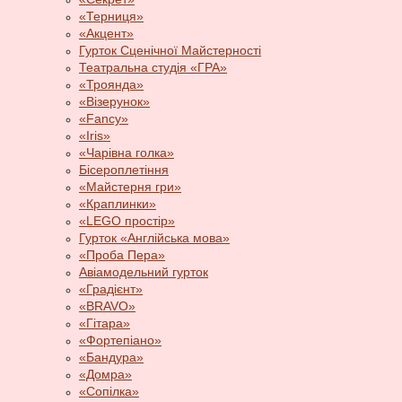
«Терниця»
«Акцент»
Гурток Сценічної Майстерності
Театральна студія «ГРА»
«Троянда»
«Візерунок»
«Fancy»
«Iris»
«Чарівна голка»
Бісероплетіння
«Майстерня гри»
«Краплинки»
«LEGO простір»
Гурток «Англійська мова»
«Проба Пера»
Авіамодельний гурток
«Градієнт»
«BRAVO»
«Гітара»
«Фортепіано»
«Бандура»
«Домра»
«Сопілка»