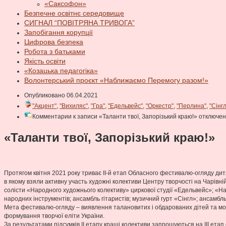
«Саксофон»
Безпечне освітнє середовище
СИГНАЛ “ПОВІТРЯНА ТРИВОГА”
Запобігання корупції
Цифрова безпека
Робота з батьками
Якість освіти
«Козацька педагогіка»
Волонтерський проєкт «Наближаємо Перемогу разом!»
Опубликовано 06.04.2021
"Акцент"
,
"Вихиляс"
,
"Гра"
,
"Едельвейс"
,
"Оркестр"
,
"Перлина"
,
"Сінгл
Комментарии
к записи «Таланти твої, Запорізький краю!»
отключе
«Таланти твої, Запорізький краю!»
Протягом квітня 2021 року триває ІІ-й етап Обласного фестивалю-огляду дит
в якому взяли активну участь художні колективи Центру творчості на Чарі
солісти «Народного художнього колективу» циркової студії «Едельвейс»; «На
народних інструментів; ансамбль гітаристів; музичний гурт «Сінгл»; ансамбл
Мета фестивалю-огляду – виявлення талановитих і обдарованих дітей та мол
формування творчої еліти України.
За результатами підсумків ІІ етапу кращі колективи запрошуються на ІІІ ета