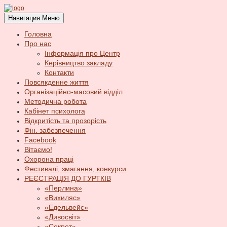
Навигация
Меню
Головна
Про нас
Інформація про Центр
Керівництво закладу
Контакти
Повсякденне життя
Організаційно-масовий відділ
Методична робота
Кабінет психолога
Відкритість та прозорість
Фін. забезпечення
Facebook
Вітаємо!
Охорона праці
Фестивалі, змагання, конкурси
РЕЄСТРАЦІЯ ДО ГУРТКІВ
«Перлина»
«Вихиляс»
«Едельвейс»
«Дивосвіт»
«Секрет»