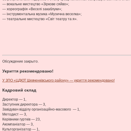
— вокальне мистецтво «Зіркове сяйво»;
— хореографія «Веселі закаблуки»;
— інструментальна музика «Музична веселка»;
— театральне мистецтво «Світ театру та я».
Обсуждение закрыто.
Укриття рекомендовано!
У ЗПО «ЦДЮТ Шевченківського району» — укриття рекомендовано!
Кадровий склад
Директор — 1,
Заступник директора — 3,
Завідувач відділу організаційно-масового — 1,
Методист — 3,
Керівники гуртків — 23,
Акомпаніатор — 3,
Культорганізатор — 1,