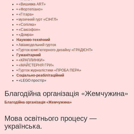
• «Вишивка ART»
• «Фортепіано»
• «Гітара»
• музичний гурт «СІНГЛ»
• «Сопілка»
• «Саксофон»
• «Домра»
Науково-технічний
• Авіамодельний гурток
• Гурток комп’ютерного дизайну «ГРАДІЄНТ»
Гуманітарний
• «КРАПЛИНКИ»
• «МАЙСТЕРНЯ ГРИ»
• Гурток журналістики «ПРОБА ПЕРА»
Соціально-реабілітаційний
• «LEGO простір»
Благодійна організація «Жемчужина»
Благодійна організація «Жемчужина»
Мова освітнього процесу —
українська.