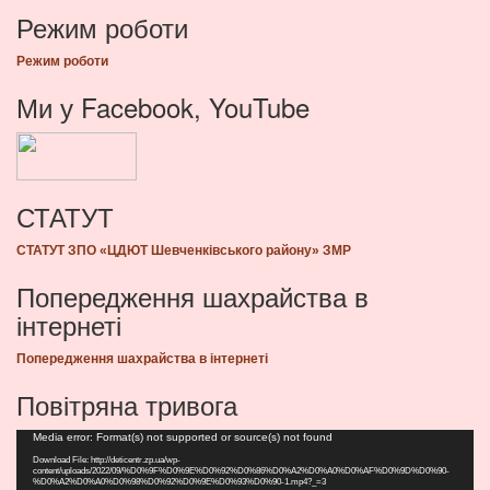
Режим роботи
Режим роботи
Ми у Facebook, YouTube
СТАТУТ
СТАТУТ ЗПО «ЦДЮТ Шевченківського району» ЗМР
Попередження шахрайства в
інтернеті
Попередження шахрайства в інтернеті
Повітряна тривога
Видеоплеер
Media error: Format(s) not supported or source(s) not found
Download File: http://deticentr.zp.ua/wp-
content/uploads/2022/09/%D0%9F%D0%9E%D0%92%D0%86%D0%A2%D0%A0%D0%AF%D0%9D%D0%90-
%D0%A2%D0%A0%D0%98%D0%92%D0%9E%D0%93%D0%90-1.mp4?_=3