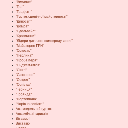
"Вихиляс"
"Гра"
"Градієнт"
"Гурток сценічної майстерності"
"Дивосвіт"
"Домра"
"Едельвейс"
"Краплинки"
"Лідери дитячого самоврядування"
"Майстерня ГРИ"
"Оркестр"
"Перлина"
"Проба пера"
"Сі-джем-блюз"
"Сінгл"
"Саксофон"
"Секрет"
"Сопілка"
"Терниця"
"Троянда"
"Фортепіано"
"Чарівна сопілка"
Авіамодельний гурток
Ансамбль гітаристів
Вітаємо!
Виставки