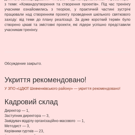
з теми: «Командоутворення та створення проектiв». Під час тренінгу
учасники ознайомились з теорією, у практичній частині зустрічі
працювали над створенням проекту проведення шкільного святкового
заходу: вiд теми до плану реалiзацii. За дуже короткий термiн було
створено цікаві та змiстовнi проекти, які лідери успішно представили
учасникам тренінгу.
Обсуждение закрыто.
Укриття рекомендовано!
У ЗПО «ЦДЮТ Шевченківського району» — укриття рекомендовано!
Кадровий склад
Директор — 1,
Заступник директора — 3,
Завідувач відділу організаційно-масового — 1,
Методист — 3,
Керівники гуртків — 23,