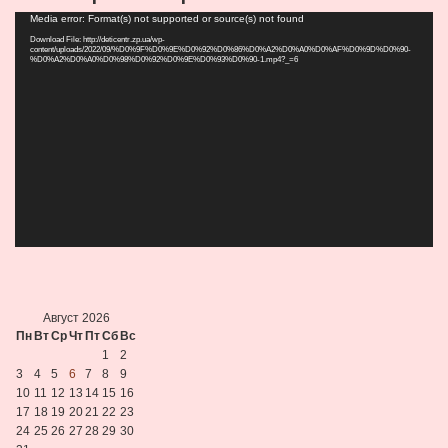
Видеоплеер
Media error: Format(s) not supported or source(s) not found
Download File: http://deticentr.zp.ua/wp-
content/uploads/2022/09/%D0%9F%D0%9E%D0%92%D0%86%D0%A2%D0%A0%D0%AF%D0%9D%D0%90-
%D0%A2%D0%A0%D0%98%D0%92%D0%9E%D0%93%D0%90-1.mp4?_=6
Август 2026
Пн
Вт
Ср
Чт
Пт
Сб
Вс
1
2
3
4
5
6
7
8
9
10
11
12
13
14
15
16
17
18
19
20
21
22
23
24
25
26
27
28
29
30