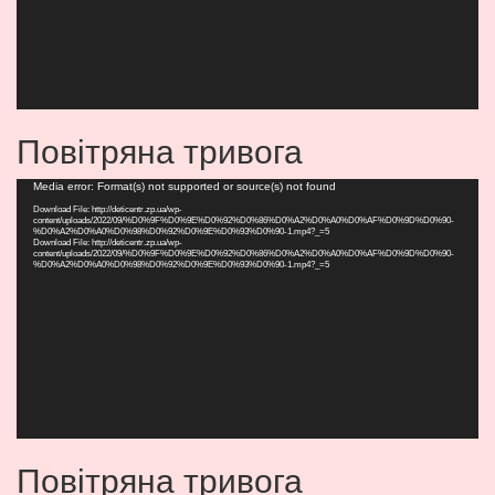
Повітряна тривога
Видеоплеер
Media error: Format(s) not supported or source(s) not found
Download File: http://deticentr.zp.ua/wp-
content/uploads/2022/09/%D0%9F%D0%9E%D0%92%D0%86%D0%A2%D0%A0%D0%AF%D0%9D%D0%90-
%D0%A2%D0%A0%D0%98%D0%92%D0%9E%D0%93%D0%90-1.mp4?_=5
Download File: http://deticentr.zp.ua/wp-
content/uploads/2022/09/%D0%9F%D0%9E%D0%92%D0%86%D0%A2%D0%A0%D0%AF%D0%9D%D0%90-
%D0%A2%D0%A0%D0%98%D0%92%D0%9E%D0%93%D0%90-1.mp4?_=5
Повітряна тривога