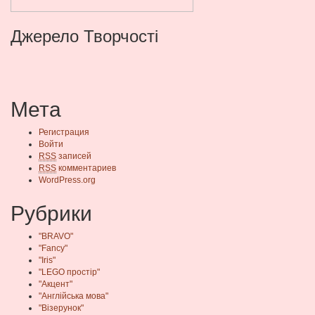
Джерело Творчості
Мета
Регистрация
Войти
RSS
записей
RSS
комментариев
WordPress.org
Рубрики
"BRAVO"
"Fancy"
"Iris"
"LEGO простір"
"Акцент"
"Англійська мова"
"Візерунок"