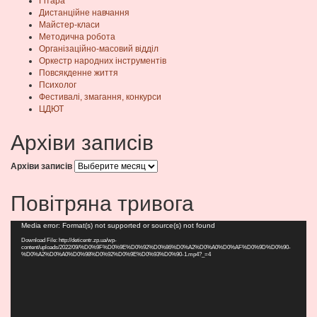
Гітара
Дистанційне навчання
Майстер-класи
Методична робота
Організаційно-масовий відділ
Оркестр народних інструментів
Повсякденне життя
Психолог
Фестивалі, змагання, конкурси
ЦДЮТ
Архіви записів
Архіви записів
Повітряна тривога
Видеоплеер
Media error: Format(s) not supported or source(s) not found
Download File: http://deticentr.zp.ua/wp-
content/uploads/2022/09/%D0%9F%D0%9E%D0%92%D0%86%D0%A2%D0%A0%D0%AF%D0%9D%D0%90-
%D0%A2%D0%A0%D0%98%D0%92%D0%9E%D0%93%D0%90-1.mp4?_=4