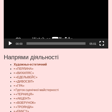
00:00
05:01
Напрями діяльності
Художньо-естетичний
• «ПЕРЛИНА»
• «ВИХИЛЯС»
• «ЕДЕЛЬВЕЙС»
• «ДИВОСВІТ»
• «ГРА»
• Гурток сценічної майстерності
• «ТЕРНИЦЯ»
• «АКЦЕНТ»
• «ВІЗЕРУНОК»
• «ТРОЯНДА»
• «FANCY»