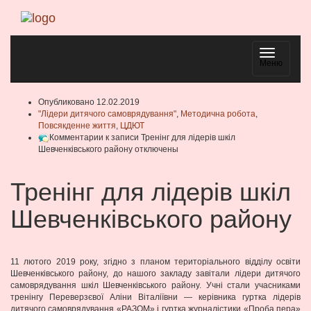
Навигаци
Меню
Опубликовано 12.02.2019
"Лідери дитячого самоврядування"
,
Методична робота
,
Повсякденне життя
,
ЦДЮТ
Комментарии
к записи Тренінг для лідерів шкіл
Шевченківського району
отключены
Тренінг для лідерів шкіл
Шевченківського району
11 лютого 2019 року, згідно з планом територіального відділу освіти
Шевченківського району, до нашого закладу завітали лiдери дитячого
самоврядування шкiл Шевченкiвського району. Учні стали учасниками
тренінгу Переверзєвої Аліни Віталіївни — керівника гуртка лідерів
дитячого самоврядування «РАЗОМ» і гуртка журналістики «Проба пера»