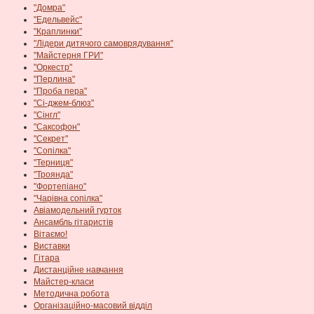
"Домра"
"Едельвейс"
"Краплинки"
"Лідери дитячого самоврядування"
"Майстерня ГРИ"
"Оркестр"
"Перлина"
"Проба пера"
"Сі-джем-блюз"
"Сінгл"
"Саксофон"
"Секрет"
"Сопілка"
"Терниця"
"Троянда"
"Фортепіано"
"Чарівна сопілка"
Авіамодельний гурток
Ансамбль гітаристів
Вітаємо!
Виставки
Гітара
Дистанційне навчання
Майстер-класи
Методична робота
Організаційно-масовий відділ