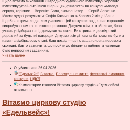
Щиро вітаємо вихованців «Народного художнього колективу» хорового
колективу української пісні «Терниця», фіналісток на конкурсі «Молоді
серця», керівник — Вероніка Баля, акомпаніатор — Сергій Левченко.
Маємо чудові результати: Софія Косяченко виборола 2 місце! Аріна
Щербіна отримала диплом учасника. Цей конкурс став для нас справжнім
випробуванням та великою перемогою. Дякуємо всім, хто вболівав, брав
участь у відборах та підтримував колектив. Ви отримали досвід, який
дорожчий за будь-які нагороди. Дякуємо всім діткам та батькам, які були з
нами на відбірковому етапі. Ваш досвід — це і є ваша головна перемога
сьогодні. Варто зазначити, що пройти до фіналу та вибороти нагороди
було непростим завданням,
Читать далее
Опубликовано 26.04.2026
"Едельвейс"
,
Вітаємо!
,
Повсякденне життя
,
Фестивалі, змагання,
конкурси
,
ЦДЮТ
Комментарии
к записи Вітаємо циркову студію «Едельвейс»!
отключены
Вітаємо циркову студію
«Едельвейс»!