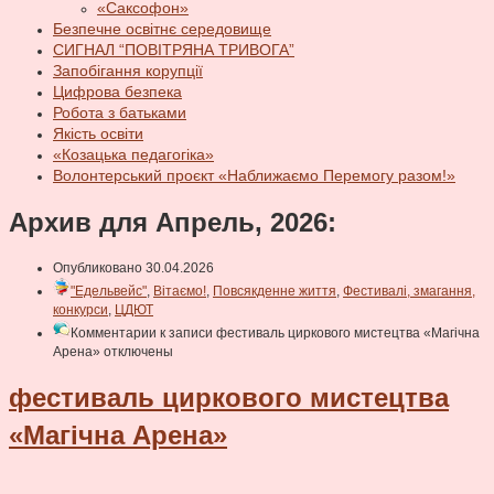
«Саксофон»
Безпечне освітнє середовище
СИГНАЛ “ПОВІТРЯНА ТРИВОГА”
Запобігання корупції
Цифрова безпека
Робота з батьками
Якість освіти
«Козацька педагогіка»
Волонтерський проєкт «Наближаємо Перемогу разом!»
Архив для Апрель, 2026:
Опубликовано 30.04.2026
"Едельвейс"
,
Вітаємо!
,
Повсякденне життя
,
Фестивалі, змагання,
конкурси
,
ЦДЮТ
Комментарии
к записи фестиваль циркового мистецтва «Магічна
Арена»
отключены
фестиваль циркового мистецтва
«Магічна Арена»