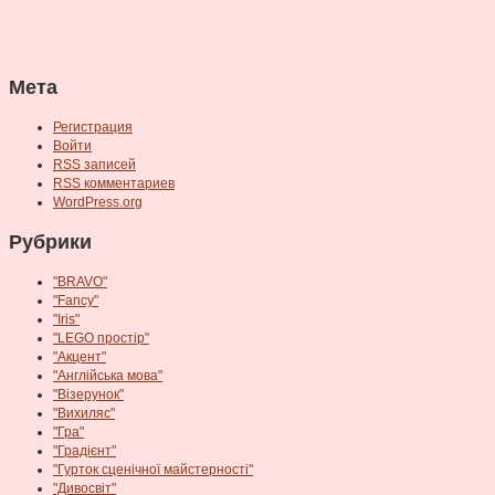
Мета
Регистрация
Войти
RSS
записей
RSS
комментариев
WordPress.org
Рубрики
"BRAVO"
"Fancy"
"Iris"
"LEGO простір"
"Акцент"
"Англійська мова"
"Візерунок"
"Вихиляс"
"Гра"
"Градієнт"
"Гурток сценічної майстерності"
"Дивосвіт"