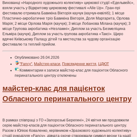
Вихованці «Народного художнього колективу» циркової студії «Едельвейс»,
взяли участь у Відкритому цирковому фестивалі «Alle Up». Гран-прі
фестивалю отримала Бавикіна Вікторія каучук (каучук-еквіліб); 1 місце
Пластично-акробатичне тріо Бавикіна Вікторія, Доля Маргарита, Орлова
Марія; 2 місце Орлова Марія (каучук); 3 місце Лобанова Мілана (каучук); 3
місце Групова акробатика «Незламні»; Диплом за участь Безмеліцина
Ельміра (каучук), Диплом за участь групова акробатика «Таксі». Щиро
вдячні Київському Палацу дітей та мистецтва за чудову організацію
фестивалю та теплий прийом.
Опубликовано 26.04.2026
"Fancy"
,
Майстер-класи
,
Повсякденне життя
,
ЦДЮТ
Комментарии
к записи майстер-клас для пацієнток Обласного
перинатального центру
отключены
майстер-клас для пацієнток
Обласного перинатального центру
В рамках співпраці з ГО «Запорозькі Берегині», 24 квітня ми продовжили
серію майстер-класів для пацієнток Обласного перинатального центру.
Разом з Юлією Коваленко, керівником «Зразкового художнього колективу»
студії рукоділля «Fancy», дівчата охоче створювали символ весни та надії