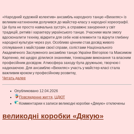
«Народний художній колектив» ансамбль народного танцю «Вихиляс» із
великим натхненням долучився до майстер-класу з народної хореографії.
Це була не просто навчальна зустріч, а справжнє занурення у світ
традицій, ритмів і характеру українського танцю. Учасники мали змогу
вдосконалити техніку, відкрити для себе нові елементи та відчути глибину
народної культури через рух. Особливо цінним став досвід живого
спілкування з майстрами своєї справи, солістами Національного
Академічного Заслуженого ансамблю танцю України Вікторією та Максимом
Карпенко, які щедро ділилися знаннями, тонкощами виконання та власним
професійним досвідом. Атмосфера заходу була дружньою, творчою і
надихаючою. Для ансамблю «Вихиляс» участь у майстер-класі стала
важливим кроком у професійному розвитку,
Читать далее
Опубликовано 12.04.2026
Повсякденне життя
,
ЦДЮТ
Комментарии
к записи великодні коробки «Дякую»
отключены
великодні коробки «Дякую»