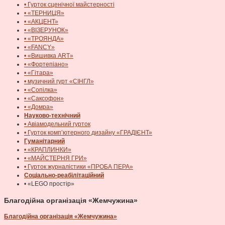
• Гурток сценічної майстерності
• «ТЕРНИЦЯ»
• «АКЦЕНТ»
• «ВІЗЕРУНОК»
• «ТРОЯНДА»
• «FANCY»
• «Вишивка ART»
• «Фортепіано»
• «Гітара»
• музичний гурт «СІНГЛ»
• «Сопілка»
• «Саксофон»
• «Домра»
Науково-технічний
• Авіамодельний гурток
• Гурток комп’ютерного дизайну «ГРАДІЄНТ»
Гуманітарний
• «КРАПЛИНКИ»
• «МАЙСТЕРНЯ ГРИ»
• Гурток журналістики «ПРОБА ПЕРА»
Соціально-реабілітаційний
• «LEGO простір»
Благодійна організація «Жемчужина»
Благодійна організація «Жемчужина»