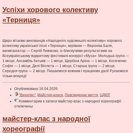
Успіхи хорового колективу
«Терниця»
Щиро вітаємо вихованців «Народного художнього колективу» хорового
колективу української пісні «Терниця», керівник — Вероніка Баля,
акомпаніатор — Сергій Левченко, із блискучими результатами на
Всеукраїнському відкритому фестивалі-конкурсі «Муза»: Молодша група —
1 місце, Ансамбль батьків — 1 місце, Щербіна Аріна — 1 місце, Косяченко
Софія — 1 місце, Делі Віолета — 1 місце, Старша група — 2 місце,
Середня група — 2 місце. Пишаємося кожним і працюємо далі! Рухаємося
тільки вперед!
Опубликовано 16.04.2026
"Вихиляс"
,
Майстер-класи
,
Повсякденне життя
,
ЦДЮТ
Комментарии
к записи майстер-клас з народної хореографії
отключены
майстер-клас з народної
хореографії