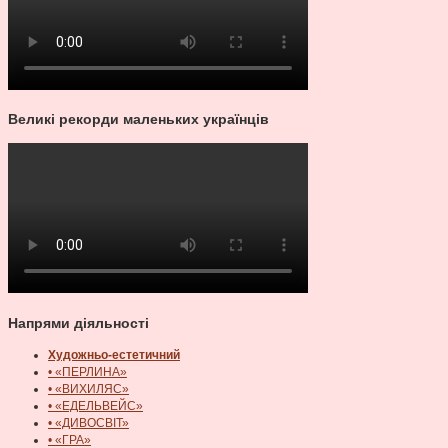
Великі рекорди маленьких українців
Напрями діяльності
Художньо-естетичний
• «ПЕРЛИНА»
• «ВИХИЛЯС»
• «ЕДЕЛЬВЕЙС»
• «ДИВОСВІТ»
• «ГРА»