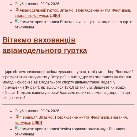
Опубликовано 20.04.2026
Авіамодельний гурток
,
Вітаємо!
,
Повсякденне життя
,
Фестивалі,
змагання, конкурси
,
ЦДЮТ
Комментарии
к записи Вітаємо вихованців авіамодельного гуртка
отключены
Вітаємо вихованців
авіамодельного гуртка
Щиро вітаємо вихованців авіамодельного гуртка, керівник — Ігор Яновський,
з результативною участю у Всеукраїнських відкритих змаганнях учнівської
молоді (юніори) з авіамодельного спорту (вільнолітаючі моделі у
приміщенні) (ІV ранг), які відбулися 17-19 квітня у м. Вишневе Київської
області. Радіємо вашим успіхам! Бажаємо нових перемог і підкорення ще
вищих висот!
Опубликовано 20.04.2026
"Терниця"
,
Вітаємо!
,
Повсякденне життя
,
Фестивалі, змагання,
конкурси
,
ЦДЮТ
Комментарии
к записи Успіхи хорового колективу «Терниця»
отключены