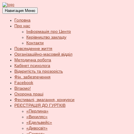
Навигация
Меню
Головна
Про нас
Інформація про Центр
Керівництво закладу
Контакти
Повсякденне життя
Організаційно-масовий відділ
Методична робота
Кабінет психолога
Відкритість та прозорість
Фін. забезпечення
Facebook
Вітаємо!
Охорона праці
Фестивалі, змагання, конкурси
РЕЄСТРАЦІЯ ДО ГУРТКІВ
«Перлина»
«Вихиляс»
«Едельвейс»
«Дивосвіт»
«Секрет»