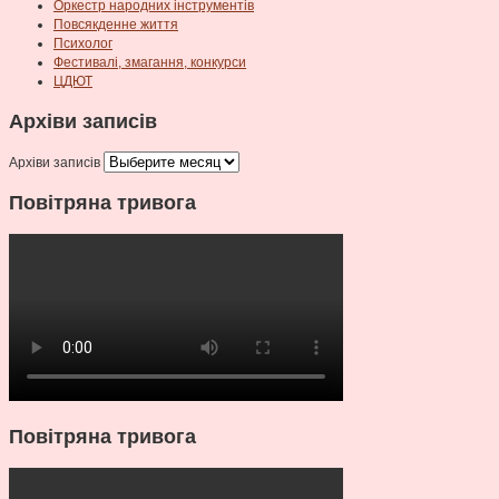
Оркестр народних інструментів
Повсякденне життя
Психолог
Фестивалі, змагання, конкурси
ЦДЮТ
Архіви записів
Архіви записів
Повітряна тривога
Повітряна тривога