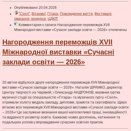
Опубликовано 20.04.2026
"Сінгл"
,
Вітаємо!
,
Гітара
,
Повсякденне життя
,
Фестивалі,
змагання, конкурси
,
ЦДЮТ
Комментарии
к записи Нагородження переможців XVII
Міжнародної виставки «Сучасні заклади освіти — 2026»
отключены
Нагородження переможців XVII
Міжнародної виставки «Сучасні
заклади освіти — 2026»
20 квітня відбулося друге нагородження переможців XVIІ Міжнародної
виставки «Сучасні заклади освіти — 2026». Наталія ШРАМКО, директор
Центру творчості на Чарівній, і Олександр АНДРОНОВ, керівник гуртка
музичної студії за спеціальністю «Гітара» та музичного гурту «Сінгл»,
отримали золоту медаль закладу, дипломи, грамоти та сертифікати. Щиро
вітаємо всіх переможців XVII Міжнародної виставки «Сучасні заклади освіти
– 2026»! Це заслужене визнання вашої наполегливої праці, інноваційності
та відданості розвитку освіти. Бажаємо нових досягнень, натхнення та
подальших успіхів у впровадженні сучасних освітніх практик.