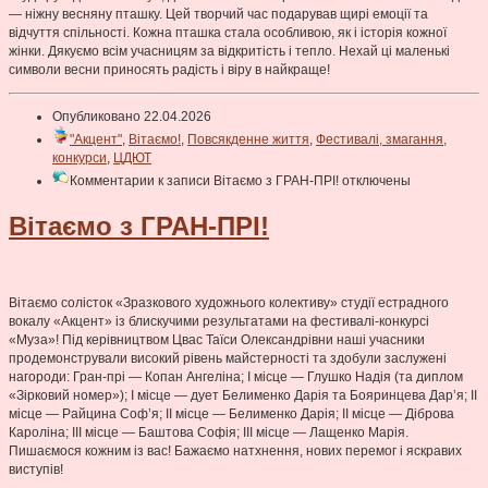
— ніжну весняну пташку. Цей творчий час подарував щирі емоції та
відчуття спільності. Кожна пташка стала особливою, як і історія кожної
жінки. Дякуємо всім учасницям за відкритість і тепло. Нехай ці маленькі
символи весни приносять радість і віру в найкраще!
Опубликовано 22.04.2026
"Акцент"
,
Вітаємо!
,
Повсякденне життя
,
Фестивалі, змагання,
конкурси
,
ЦДЮТ
Комментарии
к записи Вітаємо з ГРАН-ПРІ!
отключены
Вітаємо з ГРАН-ПРІ!
Вітаємо солісток «Зразкового художнього колективу» студії естрадного
вокалу «Акцент» із блискучими результатами на фестивалі-конкурсі
«Муза»! Під керівництвом Цвас Таїси Олександрівни наші учасники
продемонстрували високий рівень майстерності та здобули заслужені
нагороди: Гран-прі — Копан Ангеліна; І місце — Глушко Надія (та диплом
«Зірковий номер»); І місце — дует Белименко Дарія та Бояринцева Дарʼя; ІІ
місце — Райцина Соф’я; ІІ місце — Белименко Дарія; ІІ місце — Діброва
Кароліна; ІІІ місце — Баштова Софія; ІІІ місце — Лащенко Марія.
Пишаємося кожним із вас! Бажаємо натхнення, нових перемог і яскравих
виступів!