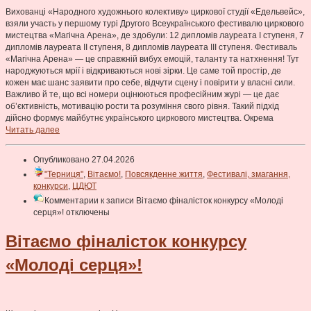
Вихованці «Народного художнього колективу» циркової студії «Едельвейс»,
взяли участь у першому турі Другого Всеукраїнського фестивалю циркового
мистецтва «Магічна Арена», де здобули: 12 дипломів лауреата І ступеня, 7
дипломів лауреата ІІ ступеня, 8 дипломів лауреата ІІІ ступеня. Фестиваль
«Магічна Арена» — це справжній вибух емоцій, таланту та натхнення! Тут
народжуються мрії і відкриваються нові зірки. Це саме той простір, де
кожен має шанс заявити про себе, відчути сцену і повірити у власні сили.
Важливо й те, що всі номери оцінюються професійним журі — це дає
об’єктивність, мотивацію рости та розуміння свого рівня. Такий підхід
дійсно формує майбутнє українського циркового мистецтва. Окрема
Читать далее
Опубликовано 27.04.2026
"Терниця"
,
Вітаємо!
,
Повсякденне життя
,
Фестивалі, змагання,
конкурси
,
ЦДЮТ
Комментарии
к записи Вітаємо фіналісток конкурсу «Молоді
серця»!
отключены
Вітаємо фіналісток конкурсу
«Молоді серця»!