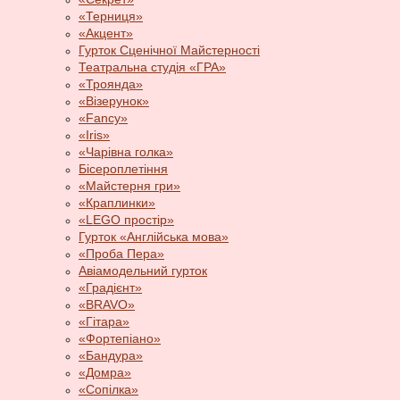
«Терниця»
«Акцент»
Гурток Сценічної Майстерності
Театральна студія «ГРА»
«Троянда»
«Візерунок»
«Fancy»
«Iris»
«Чарівна голка»
Бісероплетіння
«Майстерня гри»
«Краплинки»
«LEGO простір»
Гурток «Англійська мова»
«Проба Пера»
Авіамодельний гурток
«Градієнт»
«BRAVO»
«Гітара»
«Фортепіано»
«Бандура»
«Домра»
«Сопілка»