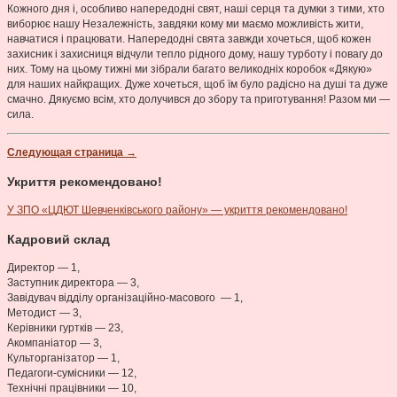
Кожного дня і, особливо напередодні свят, наші серця та думки з тими, хто
виборює нашу Незалежність, завдяки кому ми маємо можливість жити,
навчатися і працювати. Напередодні свята завжди хочеться, щоб кожен
захисник і захисниця відчули тепло рідного дому, нашу турботу і повагу до
них. Тому на цьому тижні ми зібрали багато великодніх коробок «Дякую»
для наших найкращих. Дуже хочеться, щоб їм було радісно на душі та дуже
смачно. Дякуємо всім, хто долучився до збору та приготування! Разом ми —
сила.
Следующая страница →
Укриття рекомендовано!
У ЗПО «ЦДЮТ Шевченківського району» — укриття рекомендовано!
Кадровий склад
Директор — 1,
Заступник директора — 3,
Завідувач відділу організаційно-масового — 1,
Методист — 3,
Керівники гуртків — 23,
Акомпаніатор — 3,
Культорганізатор — 1,
Педагоги-сумісники — 12,
Технічні працівники — 10,