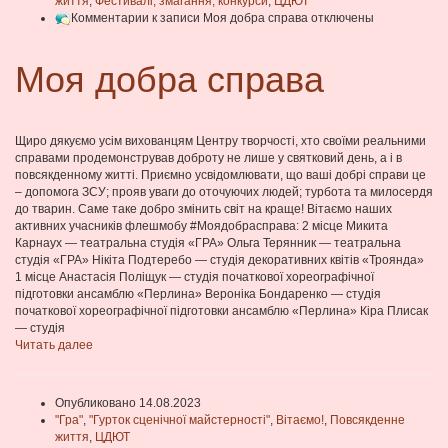
життя
,
Фестивалі, змагання, конкурси
,
ЦДЮТ
Комментарии
к записи Моя добра справа
отключены
Моя добра справа
Щиро дякуємо усім вихованцям Центру творчості, хто своїми реальними
справами продемонстрував доброту не лише у святковий день, а і в
повсякденному житті. Приємно усвідомлювати, що ваші добрі справи це
– допомога ЗСУ; прояв уваги до оточуючих людей; турбота та милосердя
до тварин. Саме таке добро змінить світ на краще! Вітаємо наших
активних учасників флешмобу #Моядобрасправа: 2 місце Микита
Карнаух — театральна студія «ГРА» Ольга Терянник — театральна
студія «ГРА» Нікіта Подтеребо — студія декоративних квітів «Троянда»
1 місце Анастасія Поліщук — студія початкової хореографічної
підготовки ансамблю «Перлина» Вероніка Бондаренко — студія
початкової хореографічної підготовки ансамблю «Перлина» Кіра Плисак
— студія
Читать далее
Опубликовано 14.08.2023
"Гра"
,
"Гурток сценічної майстерності"
,
Вітаємо!
,
Повсякденне
життя
,
ЦДЮТ