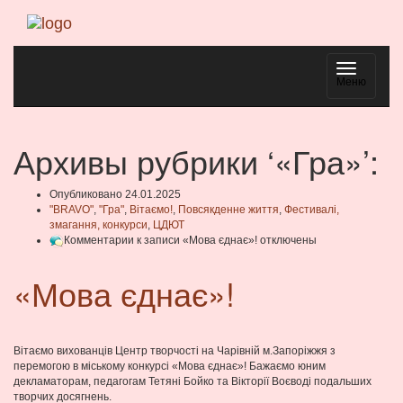
Навигаци
Меню
Архивы рубрики ‘«Гра»’:
Опубликовано 24.01.2025
"BRAVO"
,
"Гра"
,
Вітаємо!
,
Повсякденне життя
,
Фестивалі,
змагання, конкурси
,
ЦДЮТ
Комментарии
к записи «Мова єднає»!
отключены
«Мова єднає»!
Вітаємо вихованців Центр творчості на Чарівній м.Запоріжжя з
перемогою в міському конкурсі «Мова єднає»! Бажаємо юним
декламаторам, педагогам Тетяні Бойко та Вікторії Воєводі подальших
творчих досягнень.