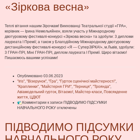
«Зіркова весна»
Теплі вітання нашим Зірочкам! Виихованці Театральної студії «ГРА»,
керівник — Ірина Немельяйнен, взяли участь у Міжнародному
двотуровому фестивалі-конкурсі «Зіркова весна» та здобули: 3 дипломи
лауреата І Премії; а також у Благодійному Міжнародному двотуровому
дистанційному фестивалі-конкурсі «Я — СуперЗІРКА!», м.Львів, здобули:
3 ГРАН-ПРІ, Міні ГРАН-ПРІ, диплом лауреата І Премії. Щиро вітаємо!
Пишаємось вашими успіхами!
Опубликовано 03.06.2023
"Iris"
,
"Візерунок"
,
"Гра"
,
"Гурток сценічної майстерності"
,
"Краплинки"
,
"Майстерня ГРИ"
,
"Терниця"
,
"Троянда"
,
Авіамодельний гурток
,
Вітаємо!
,
Майстер-класи
,
Повсякденне
життя
,
ЦДЮТ
Комментарии
к записи ПІДВОДИМО ПІДСУМКИ
НАВЧАЛЬНОГО РОКУ
отключены
ПІДВОДИМО ПІДСУМКИ
НАВЧАЛЬНОГО РОКУ