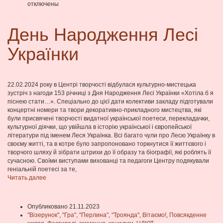
отключены
День Народження Лесі
Українки
22.02.2024 року в Центрі творчості відбулася культурно-мистецька
зустріч з нагоди 153 річниці з Дня Народження Лесі Українки «Хотіла б я
піснею стати…». Спеціально до цієї дати колективи закладу підготували
концертні номери та твори декоративно-прикладного мистецтва, які
були присвячені творчості видатної української поетеси, перекладачки,
культурної діячки, що увійшла в історію української і європейської
літератури під іменем Леся Українка. Всі багато чули про Лесю Українку в
своєму житті, та в котре було запропоновано торкнутися її життєвого і
творчого шляху й зібрати штрихи до її образу та біографії, які роблять її
сучасною. Своїми виступами вихованці та педагоги Центру подякували
геніальній поетесі за те,
Читать далее
Опубликовано 21.11.2023
"Візерунок"
,
"Гра"
,
"Перлина"
,
"Троянда"
,
Вітаємо!
,
Повсякденне