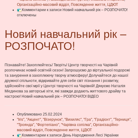
Організаційно-масовий відділ
,
Повсякденне життя
,
ЦДЮТ
Комментарии
к записи Новий навчальний рік – РОЗПОЧАТО!
отключены
Новий навчальний рік –
РОЗПОЧАТО!
Пізнавайте! Захоплюйтесь! Творіть! Центр творчості на Чарівній
розпочинає новий освітній сезон! Запрошуємо до віртуальної подорожі
та занурення в захоплюючу творчу атмосферу! Долучайтеся до нашої
дружної спільноти, відкривайте для себе світ пізнання і розвитку,
здійснюйте свої мрії у Центрі творчості на Чарівній! Дякуємо Наталія
Мієдинова за авторські хіти, які завжди додають життєвого драйву та
настрою! Новий навчальний рік – РОЗПОЧАТО! ВІДЕО
Опубликовано 25.02.2024
"Iris"
,
"Акцент"
,
"Візерунок"
,
"Вихиляс"
,
"Гра"
,
"Градієнт"
,
"Терниця"
,
"Троянда"
,
"Фортепіано"
,
"Чарівна сопілка"
,
Організаційно-
масовий відділ
,
Повсякденне життя
,
ЦДЮТ
Комментарии
к записи День Народження Лесі Українки