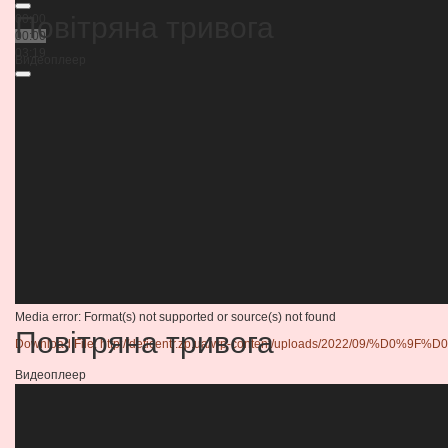
Повітряна тривога
00:00
00:00
03:19
Видеоплеер
Media error: Format(s) not supported or source(s) not found
Повітряна тривога
Download File: http://deticentr.zp.ua/wp-content/uploads/2
Видеоплеер
00:00