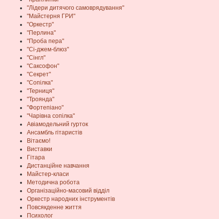
"Лідери дитячого самоврядування"
"Майстерня ГРИ"
"Оркестр"
"Перлина"
"Проба пера"
"Сі-джем-блюз"
"Сінгл"
"Саксофон"
"Секрет"
"Сопілка"
"Терниця"
"Троянда"
"Фортепіано"
"Чарівна сопілка"
Авіамодельний гурток
Ансамбль гітаристів
Вітаємо!
Виставки
Гітара
Дистанційне навчання
Майстер-класи
Методична робота
Організаційно-масовий відділ
Оркестр народних інструментів
Повсякденне життя
Психолог