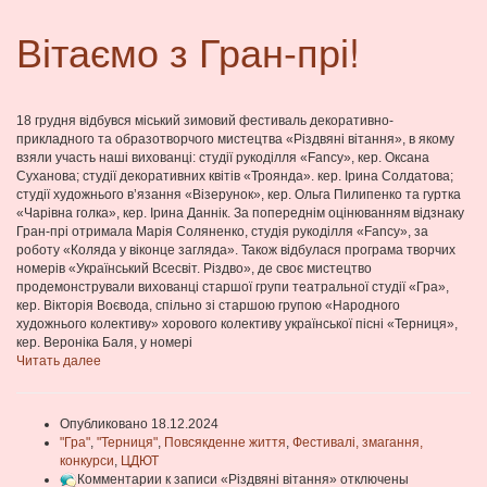
Вітаємо з Гран-прі!
18 грудня відбувся міський зимовий фестиваль декоративно-
прикладного та образотворчого мистецтва «Різдвяні вітання», в якому
взяли участь наші вихованці: студії рукоділля «Fancy», кер. Оксана
Суханова; студії декоративних квітів «Троянда». кер. Ірина Солдатова;
студії художнього в’язання «Візерунок», кер. Ольга Пилипенко та гуртка
«Чарівна голка», кер. Ірина Даннік. За попереднім оцінюванням відзнаку
Гран-прі отримала Марія Соляненко, студія рукоділля «Fancy», за
роботу «Коляда у віконце загляда». Також відбулася програма творчих
номерів «Український Всесвіт. Різдво», де своє мистецтво
продемонстрували вихованці старшої групи театральної студії «Гра»,
кер. Вікторія Воєвода, спільно зі старшою групою «Народного
художнього колективу» хорового колективу української пісні «Терниця»,
кер. Вероніка Баля, у номері
Читать далее
Опубликовано 18.12.2024
"Гра"
,
"Терниця"
,
Повсякденне життя
,
Фестивалі, змагання,
конкурси
,
ЦДЮТ
Комментарии
к записи «Різдвяні вітання»
отключены