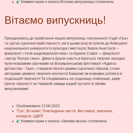
Комментарии
к записи Вітаємо випускниць!
отключены
Вітаємо випускниць!
Приєднуємось до привітання наших випускниць театральної студії «Гра»
та гуртка сценічної майстерності, які в цьому році вступили до Київського
національного університету культури і мистецтв: Кирпа Анастасія –
факультет «теле-радіожурналістика» та Курило Софія — факультет
«актор Театра і кіно». Дівчата брали участь в багатьох творчих заходах,
були яскравими зірочками на Всеукраїнському фестивалі «Адреса
дитинства – Гра!», створили безліч цікавих сценічних образів, стали
авторами цікавого творчого контенту! Бажаємо їм яскравих успіхів в їх
подальшій творчості! Та сподіваємось на подальшу співпрацю, адже
Центр творчості на Чарівній завжди радий зустрічі зі своїми
випускниками!
Опубликовано 13.06.2023
"Гра"
,
Вітаємо!
,
Повсякденне життя
,
Фестивалі, змагання,
конкурси
,
ЦДЮТ
Комментарии
к записи «Зіркова весна»
отключены