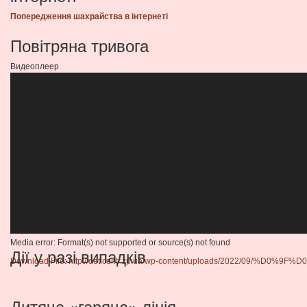
Попередження шахрайства в інтернеті
Повітряна тривога
Видеоплеер
Media error: Format(s) not supported or source(s) not found
Дії у разі випадків
Download File: http://deticentr.zp.ua/wp-content/uploads/2
00:00
Дитяча «гаряча» лінія