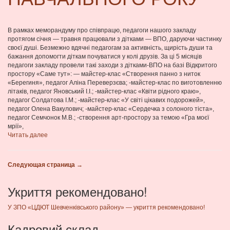
В рамках меморандуму про співпрацю, педагоги нашого закладу
протягом січня — травня працювали з дітками — ВПО, даруючи частинку
своєї душі. Безмежно вдячні педагогам за активність, щирість души та
бажання допомогти діткам почуватися у колі друзів. За ці 5 місяців
педагоги закладу провели такі заходи з дітками-ВПО на базі Відкритого
простору «Саме тут»: — майстер-клас «Створення панно з ниток
«Берегиня», педагог Аліна Переверзєва; -майстер-клас по виготовленню
літаків, педагог Яновський І.І.; -майстер-клас «Квіти рідного краю»,
педагог Солдатова І.М.; -майстер-клас «У світі цікавих подорожей»,
педагог Олена Вакулович; -майстер-клас «Сердечка з солоного тіста»,
педагог Семчонок М.В.; -створення арт-простору за темою «Гра моєї
мрії»,
Читать далее
Следующая страница →
Укриття рекомендовано!
У ЗПО «ЦДЮТ Шевченківського району» — укриття рекомендовано!
Кадровий склад