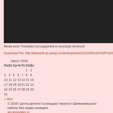
Media error: Format(s) not supported or source(s) not found
Download File: http://deticentr.zp.ua/wp-content/uploads/2
Август 2026
Пн
Вт
Ср
Чт
Пт
Сб
Вс
00:00
1
2
3
4
5
6
7
8
9
10
11
12
13
14
15
16
17
18
19
20
21
22
23
24
25
26
27
28
29
30
31
« Июл
© 2026
|
Центр дитячої та юнацької творчості Шевченківського
району, Все права захищені.
wp-templates.ru