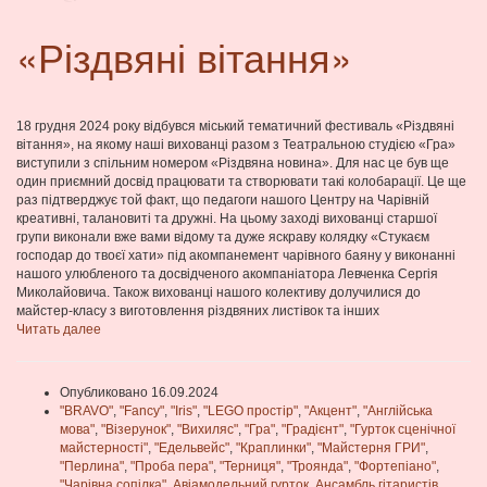
«Різдвяні вітання»
18 грудня 2024 року відбувся міський тематичний фестиваль «Різдвяні
вітання», на якому наші вихованці разом з Театральною студією «Гра»
виступили з спільним номером «Різдвяна новина». Для нас це був ще
один приємний досвід працювати та створювати такі колобарації. Це ще
раз підтверджує той факт, що педагоги нашого Центру на Чарівній
креативні, талановиті та дружні. На цьому заході вихованці старшої
групи виконали вже вами відому та дуже яскраву колядку «Стукаєм
господар до твоєї хати» під акомпанемент чарівного баяну у виконанні
нашого улюбленого та досвідченого акомпаніатора Левченка Сергія
Миколайовича. Також вихованці нашого колективу долучилися до
майстер-класу з виготовлення різдвяних листівок та інших
Читать далее
Опубликовано 16.09.2024
"BRAVO"
,
"Fancy"
,
"Iris"
,
"LEGO простір"
,
"Акцент"
,
"Англійська
мова"
,
"Візерунок"
,
"Вихиляс"
,
"Гра"
,
"Градієнт"
,
"Гурток сценічної
майстерності"
,
"Едельвейс"
,
"Краплинки"
,
"Майстерня ГРИ"
,
"Перлина"
,
"Проба пера"
,
"Терниця"
,
"Троянда"
,
"Фортепіано"
,
"Чарівна сопілка"
,
Авіамодельний гурток
,
Ансамбль гітаристів
,