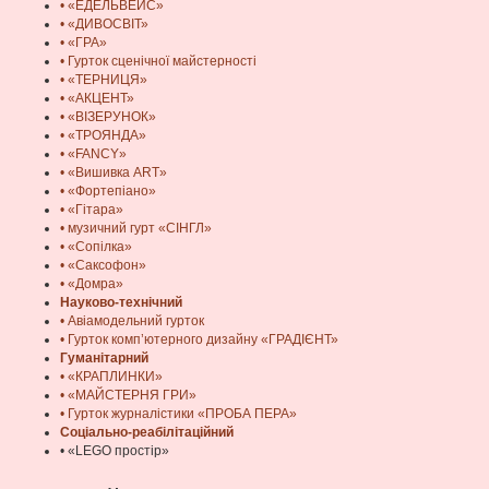
• «ЕДЕЛЬВЕЙС»
• «ДИВОСВІТ»
• «ГРА»
• Гурток сценічної майстерності
• «ТЕРНИЦЯ»
• «АКЦЕНТ»
• «ВІЗЕРУНОК»
• «ТРОЯНДА»
• «FANCY»
• «Вишивка ART»
• «Фортепіано»
• «Гітара»
• музичний гурт «СІНГЛ»
• «Сопілка»
• «Саксофон»
• «Домра»
Науково-технічний
• Авіамодельний гурток
• Гурток комп’ютерного дизайну «ГРАДІЄНТ»
Гуманітарний
• «КРАПЛИНКИ»
• «МАЙСТЕРНЯ ГРИ»
• Гурток журналістики «ПРОБА ПЕРА»
Соціально-реабілітаційний
• «LEGO простір»