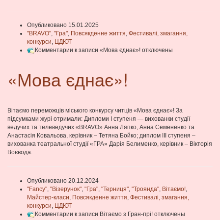
Опубликовано 15.01.2025
"BRAVO"
,
"Гра"
,
Повсякденне життя
,
Фестивалі, змагання,
конкурси
,
ЦДЮТ
Комментарии
к записи «Мова єднає»!
отключены
«Мова єднає»!
Вітаємо переможців міського конкурсу читців «Мова єднає»! За
підсумками журі отримали: Дипломи І ступеня — вихованки студії
ведучих та телеведучих «BRAVO» Анна Ляпко, Анна Семененко та
Анастасія Ковальова, керівник – Тетяна Бойко; диплом ІІІ ступеня –
вихованка театральної студії «ГРА» Дарія Белименко, керівник – Вікторія
Воєвода.
Опубликовано 20.12.2024
"Fancy"
,
"Візерунок"
,
"Гра"
,
"Терниця"
,
"Троянда"
,
Вітаємо!
,
Майстер-класи
,
Повсякденне життя
,
Фестивалі, змагання,
конкурси
,
ЦДЮТ
Комментарии
к записи Вітаємо з Гран-прі!
отключены