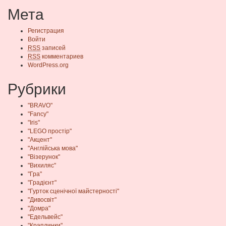
Мета
Регистрация
Войти
RSS
записей
RSS
комментариев
WordPress.org
Рубрики
"BRAVO"
"Fancy"
"Iris"
"LEGO простір"
"Акцент"
"Англійська мова"
"Візерунок"
"Вихиляс"
"Гра"
"Градієнт"
"Гурток сценічної майстерності"
"Дивосвіт"
"Домра"
"Едельвейс"
"Краплинки"