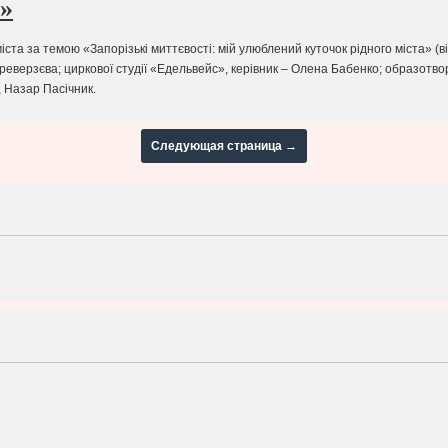
»
іста за темою «Запорізькі миттєвості: мій улюблений куточок рідного міста» (
реверзєва; циркової студії «Едельвейс», керівник – Олена Бабенко; образотвор
ова, Назар Пасічник.
Следующая страница →