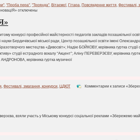
ки"
,
"Проба пера"
,
"Троянда"
,
Вітаємо!
,
Гітара
,
Повсякденне життя
,
Фестивалі, 
нноваціЯ»
отключены
Я»
итому конкурсі професійної майстерності педагогів закладів позашкільної осв
 і науки Бердичівської міської ради, Центр позашкільної освіти імені Олексан
разотворчого мистецтва «Дивосвіт»; Надію БОЙКОВУ, керівника гуртка студії 
тиву» студії естрадного вокалу “Акцент”; Аліну ПЕРЕВЕРЗЄВУ, керівника гурт
ра АНДРОНОВА, керівника гуртка музичної
я
,
Фестивалі, змагання, конкурси
,
ЦДЮТ
Комментарии
к записи «Збере
верзєва, взяли участь у Міському конкурсі соціальної реклами «Збережемо май