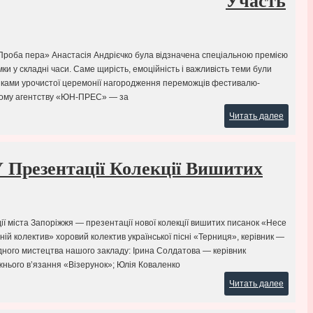
Участь
«Проба пера» Анастасія Андрієчко була відзначена спеціальною премією
ки у складні часи. Саме щирість, емоційність і важливість теми були
никами урочистої церемонії нагородження переможців фестивалю-
рчому агентству «ЮН-ПРЕС» — за
Читать далее
 Презентації Колекції Вишитих
одії міста Запоріжжя — презентації нової колекції вишитих писанок «Несе
ій колектив» хоровий колектив української пісні «Терниця», керівник —
адного мистецтва нашого закладу: Ірина Солдатова — керівник
ожнього в’язання «Візерунок»; Юлія Коваленко
Читать далее