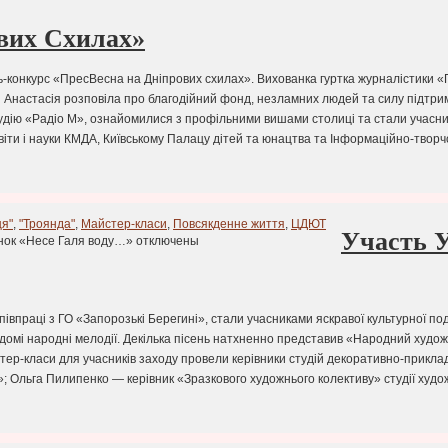
вих Схилах»
ь-конкурс «ПресВесна на Дніпрових схилах». Вихованка гуртка журналістики 
ті Анастасія розповіла про благодійний фонд, незламних людей та силу підтрим
 студію «Радіо М», ознайомилися з профільними вишами столиці та стали учас
іти і науки КМДА, Київському Палацу дітей та юнацтва та Інформаційно-тво
ця"
,
"Троянда"
,
Майстер-класи
,
Повсякденне життя
,
ЦДЮТ
Участь У
анок «Несе Галя воду…»
отключены
 співпраці з ГО «Запорозькі Берегині», стали учасниками яскравої культурної п
домі народні мелодії. Декілька пісень натхненно представив «Народний художн
стер-класи для учасників заходу провели керівники студій декоративно-прикл
»; Ольга Пилипенко — керівник «Зразкового художнього колективу» студії худ