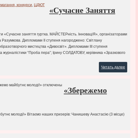
змагання, конкурси
,
ЦДЮТ
«Сучасне Заняття
іти «Сучасне заняття гуртка. МАЙСТЕРність. ІнноваціЯ», організаторами
дра Разумкова. Дипломами ІІ ступеня нагороджено: Світлану
образотворчого мистецтва «Дивосвіт». Дипломами ІІІ ступеня
ка журналістики “Проба пера”; Ірину СОЛДАТОВУ, керівника «Зразкового
Читать далее
жемо майбутнє молоді!»
отключены
«Збережемо
бутнє молоді!» Вітаємо наших призерів: Чанишеву Анастасію (3 місце)