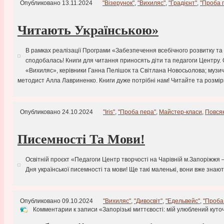
Опубликовано 13.11.2024
"Візерунок"
,
"Вихиляс"
,
"Градієнт"
,
"Проба 
Читають Українською»
В рамках реалізації Програми «Забезпечення всебічного розвитку та
сподобалась! Книги для читання приносять діти та педагоги Центру. О
«Вихиляс», керівники Ганна Пелішок та Світлана Новосьолова; музичн
методист Алла Лавриненко. Книги дуже потрібні нам! Читайте та розмір
Опубликовано 24.10.2024
"Iris"
,
"Проба пера"
,
Майстер-класи
,
Повся
Писемності Та Мови!
Освітній проєкт «Педагоги Центр творчості на Чарівній м.Запоріжжя 
Дня української писемності та мови! Ще такі маленькі, вони вже зна
Опубликовано 09.10.2024
"Вихиляс"
,
"Дивосвіт"
,
"Едельвейс"
,
"Проба
Комментарии
к записи «Запорізькі миттєвості: мій улюблений куточ