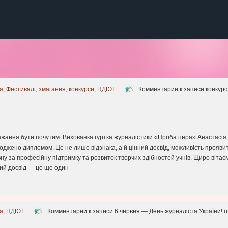
я
,
Фестивалі, змагання, конкурси
,
ЦДЮТ
Комментарии
к записи конкурс
бажання бути почутим. Вихованка гуртка журналістики «Проба пера» Анастасія 
ороджено дипломом. Це не лише відзнака, а й цінний досвід, можливість прояв
вну за професійну підтримку та розвиток творчих здібностей учнів. Щиро вітає
рчий досвід — це ще один
я
,
ЦДЮТ
Комментарии
к записи 6 червня — День журналіста України!
о