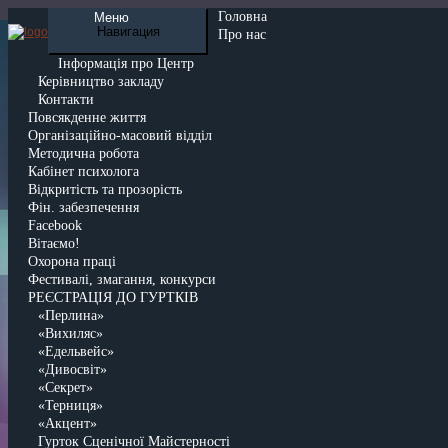
Головна
Меню
Навигация
Про нас
Інформація про Центр
Керівництво закладу
Контакти
Повсякденне життя
Організаційно-масовий відділ
Методична робота
Кабінет психолога
Відкритість та прозорість
Фін. забезпечення
Facebook
Вітаємо!
Охорона праці
Фестивалі, змагання, конкурси
РЕЄСТРАЦІЯ ДО ГУРТКІВ
«Перлина»
«Вихиляс»
«Едельвейс»
«Дивосвіт»
«Секрет»
«Терниця»
«Акцент»
Гурток Сценічної Майстерності