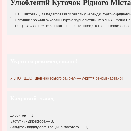
Улюблений Куточок Рідного Міста
Наші вихованці та педагоги взяли участь у челенджі #куточокрідногом
Світлини зробили вихованці гуртка журналістики, керівник – Аліна Пе
танцю «Вихиляс», керівники – Ганна Пелішок, Світлана Новосьол
Укриття рекомендовано!
У ЗПО «ЦДЮТ Шевченківського району» — укриття рекомендовано!
Кадровий склад
Директор — 1,
Заступник директора — 3,
Завідувач відділу організаційно-масового — 1,