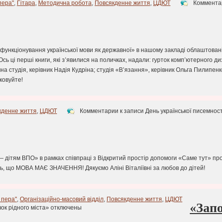
пера"
,
Гітара
,
Методична робота
,
Повсякденне життя
,
ЦДЮТ
Коммента
 функціонування української мови як державної» в нашому закладі облаштовані
сь ці перші книги, які з’явилися на поличках, надали: гурток комп’ютерного д
а студія, керівник Надія Кудріна; студія «В’язання», керівник Ольга Пилипенк
ковуйте!
кденне життя
,
ЦДЮТ
Комментарии
к записи День української писемност
— дітям ВПО» в рамках співпраці з Відкритий простір допомоги «Саме тут» пр
ють, що МОВА МАЄ ЗНАЧЕННЯ! Дякуємо Аліні Віталіївні за любов до дітей!
 пера"
,
Організаційно-масовий відділ
,
Повсякденне життя
,
ЦДЮТ
«Запо
ок рідного міста»
отключены