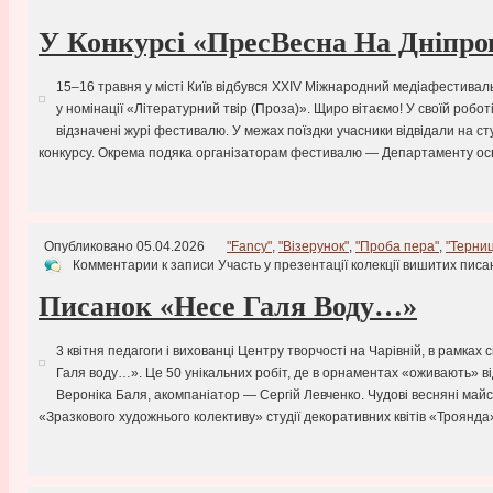
У Конкурсі «ПресВесна На Дніпро
15–16 травня у місті Київ відбувся XХІV Міжнародний медіафестивал
у номінації «Літературний твір (Проза)». Щиро вітаємо! У своїй робо
відзначені журі фестивалю. У межах поїздки учасники відвідали на
конкурсу. Окрема подяка організаторам фестивалю — Департаменту осв
Опубликовано 05.04.2026
"Fancy"
,
"Візерунок"
,
"Проба пера"
,
"Терни
Комментарии
к записи Участь у презентації колекції вишитих пис
Писанок «Несе Галя Воду…»
3 квітня педагоги і вихованці Центру творчості на Чарівній, в рамках
Галя воду…». Це 50 унікальних робіт, де в орнаментах «оживають» ві
Вероніка Баля, акомпаніатор — Сергій Левченко. Чудові весняні май
«Зразкового художнього колективу» студії декоративних квітів «Троянда