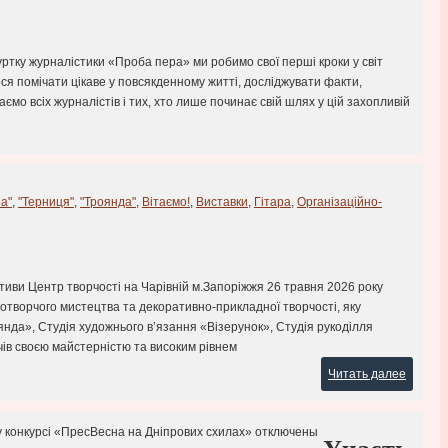
гуртку журналістики «Проба пера» ми робимо свої перші кроки у світ
ся помічати цікаве у повсякденному житті, досліджувати факти,
ємо всіх журналістів і тих, хто лише починає свій шлях у цій захопливій
а"
,
"Терниця"
,
"Троянда"
,
Вітаємо!
,
Виставки
,
Гітара
,
Організаційно-
ективи Центр творчості на Чарівній м.Запоріжжя 26 травня 2026 року
зотворчого мистецтва та декоративно-прикладної творчості, яку
нда», Студія художнього в’язання «Візерунок», Студія рукоділля
чів своєю майстерністю та високим рівнем
Читать далее
у конкурсі «ПресВесна на Дніпрових схилах»
отключены