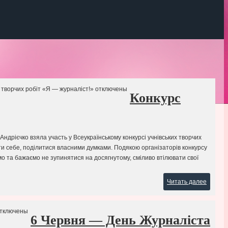
 творчих робіт «Я — журналіст!»
отключены
Конкурс
Андрієчко взяла участь у Всеукраїнському конкурсі учнівських творчих
ити себе, поділитися власними думками. Подякою організаторів конкурсу
мо та бажаємо не зупинятися на досягнутому, сміливо втілювати свої
Читать далее
тключены
6 Червня — День Журналіста