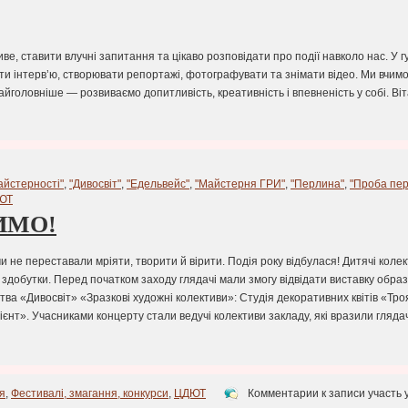
иве, ставити влучні запитання та цікаво розповідати про події навколо нас. У 
и інтерв’ю, створювати репортажі, фотографувати та знімати відео. Ми вчимо
головніше — розвиваємо допитливість, креативність і впевненість у собі. Віта
айстерності"
,
"Дивосвіт"
,
"Едельвейс"
,
"Майстерня ГРИ"
,
"Перлина"
,
"Проба пер
ЮТ
ИМО!
 ми не переставали мріяти, творити й вірити. Подія року відбулася! Дитячі кол
здобутки. Перед початком заходу глядачі мали змогу відвідати виставку обра
а «Дивосвіт» «Зразкові художні колективи»: Студія декоративних квітів «Троя
єнт». Учасниками концерту стали ведучі колективи закладу, які вразили гляда
я
,
Фестивалі, змагання, конкурси
,
ЦДЮТ
Комментарии
к записи участь 