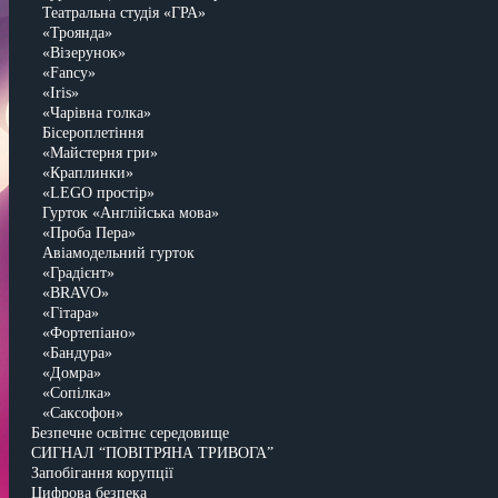
Театральна студія «ГРА»
«Троянда»
«Візерунок»
«Fancy»
«Iris»
«Чарівна голка»
Бісероплетіння
«Майстерня гри»
«Краплинки»
«LEGO простір»
Гурток «Англійська мова»
«Проба Пера»
Авіамодельний гурток
«Градієнт»
«BRAVO»
«Гітара»
«Фортепіано»
«Бандура»
«Домра»
«Сопілка»
«Саксофон»
Безпечне освітнє середовище
СИГНАЛ “ПОВІТРЯНА ТРИВОГА”
Запобігання корупції
Цифрова безпека