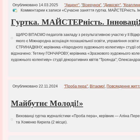
Опубликовано 14.03.2025
"Акцент"
,
"Візерунок"
,
"Дивосвіт"
,
"Краплин
Комментарии
к записи «Сучасне заняття гуртка. МАЙСТЕРність. І
Гуртка. МАЙСТЕРність. Інноваці
ЩИРО ВІТАЄМО педагогів закладу з результативною участю у ІІ Відкр
якого є Міжнародна асоціація позашкільної освіти, управління освіти
СТРИНАДКІНУ, керівника «Народного художнього колективу» студії об
відзначено: Тетяну ГОНЧАРОВУ, керівника «Зразкового художнього колек
художнього колективу» студії декоративних квітів “Троянда”; Олександ
Опубликовано 22.11.2024
"Проба пера"
,
Вітаємо!
,
Повсякденне житт
Майбутнє Молоді!»
Вихованці гуртка журналістики «Проба пера», керівник — Аліна Пере
та Хоменко Кирила (2 місце).