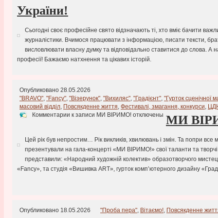
України!
Сьогодні своє професійне свято відзначають ті, хто вміє бачити важл
журналістики. Вчимося працювати з інформацією, писати тексти, брат
висловлювати власну думку та відповідально ставитися до слова. А най
професії! Бажаємо натхнення та цікавих історій.
Опубликовано 28.05.2026
"BRAVO"
,
"Fancy"
,
"Візерунок"
,
"Вихиляс"
,
"Градієнт"
,
"Гурток сценічної м
масовий відділ
,
Повсякденне життя
,
Фестивалі, змагання, конкурси
,
ЦД
Комментарии
к записи МИ ВІРИМО!
отключены
МИ ВІР
Цей рік був непростим… Рік викликів, хвилювань і змін. Та попри все
презентували на гала-концерті «МИ ВІРИМО!» свої таланти та творчі 
представили: «Народний художній колектив» образотворчого мистецтв
«Fancy», та студія «Вишивка ART», гурток комп’ютерного дизайну «Граді
Опубликовано 18.05.2026
"Проба пера"
,
Вітаємо!
,
Повсякденне житт