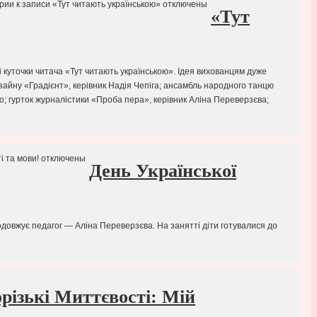
рии
к записи «Тут читають українською»
отключены
«Тут
 куточки читача «Тут читають українською». Ідея вихованцям дуже
изайну «Градієнт», керівник Надія Чепіга; ансамбль народного танцю
о; гурток журналістики «Проба пера», керівник Аліна Переверзєва;
і та мови!
отключены
День Української
одовжує педагог — Аліна Переверзєва. На занятті діти готувалися до
різькі Миттєвості: Мій