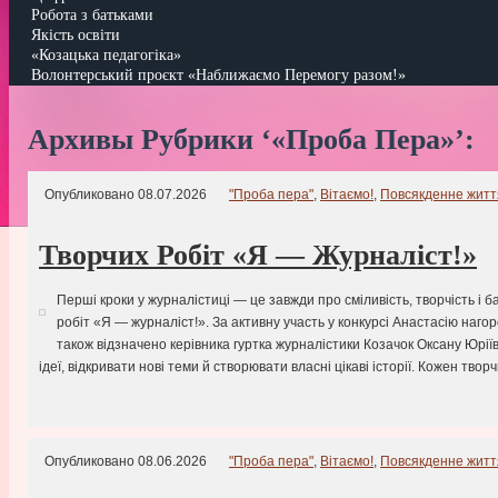
Робота з батьками
Якість освіти
«Козацька педагогіка»
Волонтерський проєкт «Наближаємо Перемогу разом!»
Архивы Рубрики ‘«Проба Пера»’:
Опубликовано 08.07.2026
"Проба пера"
,
Вітаємо!
,
Повсякденне житт
Творчих Робіт «Я — Журналіст!»
Перші кроки у журналістиці — це завжди про сміливість, творчість і 
робіт «Я — журналіст!». За активну участь у конкурсі Анастасію наг
також відзначено керівника гуртка журналістики Козачок Оксану Юрії
ідеї, відкривати нові теми й створювати власні цікаві історії. Кожен тво
Опубликовано 08.06.2026
"Проба пера"
,
Вітаємо!
,
Повсякденне житт