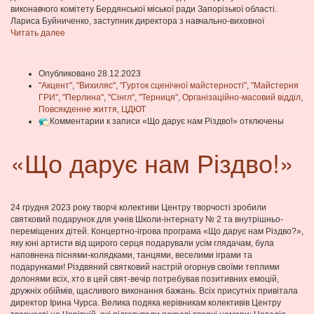
виконавчого комітету Бердянської міської ради Запорізької області.
Лариса Буйниченко, заступник директора з навчально-виховної
Читать далее
Опубликовано 28.12.2023
"Акцент"
,
"Вихиляс"
,
"Гурток сценічної майстерності"
,
"Майстерня
ГРИ"
,
"Перлина"
,
"Сінгл"
,
"Терниця"
,
Організаційно-масовий відділ
,
Повсякденне життя
,
ЦДЮТ
Комментарии
к записи «Що дарує нам Різдво!»
отключены
«Що дарує нам Різдво!»
24 грудня 2023 року творчі колективи Центру творчості зробили
святковий подарунок для учнів Школи-інтернату № 2 та внутрішньо-
переміщених дітей. Концертно-ігрова програма «Що дарує нам Різдво?»,
яку юні артисти від щирого серця подарували усім глядачам, була
наповнена піснями-колядками, танцями, веселими іграми та
подарунками! Різдвяний святковий настрій огорнув своїми теплими
долонями всіх, хто в цей свят-вечір потребував позитивних емоцій,
дружніх обіймів, щасливого виконання бажань. Всіх присутніх привітала
директор Ірина Чурса. Велика подяка керівникам колективів Центру