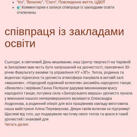
"Iris"
,
"Вихиляс"
,
"Сінгл"
,
Повсякденне життя
,
ЦДЮТ
Комментарии
к записи співпраця із закладами освіти
отключены
співпраця із закладами
освіти
Сьогодні, в святковий День вишиванки, наш Центр творчості на Чарівній
м.Запоріжжя мав честь бути запрошений на урочистості, присвячені 30-
річчю Факультету екоміки та управління НУ «ЗП». Тепла, родинна та
водночас піднесена та урочиста атмосфера панувала в актовій залі
«машинки». «Народний художний колектив» ансамбль народного танцю
«Вихиляс» / керівник Ганна Пелішок/ дарував іменинникам красу
народного танцю, потужна сила «Запорозького марша» урочисто лунала
у виконанні нашого неперевершеного музиканта Олександра
Андронова, а родинний оберіг для всіх працівників закладу виготовила
наша майстриня Аліна Переверзєва. Дякую своїм колегам за підтримку!
Щасливі від того, що подарували часточку свого тепла та краси в такий
урочистий і знаковий для
Читать далее