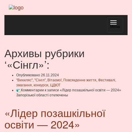
Навигаци
Меню
Архивы рубрики
‘«Сінгл»’:
Опубликовано 26.11.2024
"Вихиляс"
,
"Сінгл"
,
Вітаємо!
,
Повсякденне життя
,
Фестивалі,
змагання, конкурси
,
ЦДЮТ
Комментарии
к записи «Лідер позашкільної освіти — 2024»
Запорізької області
отключены
«Лідер позашкільної
освіти — 2024»