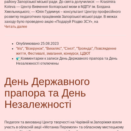
району Запорізької міської ради. До свята долучилися: — Krasimira
Koleva — Центр Вивчення болгарської мови в МДПУ ім. Богдана
Хмельницького; — Юлія Гудимчук – консультант Центру професійного
розвитку педагогічних працівників Запорізької міської ради. В межах
заходу було проведено акцію «Подаруй Різдво ЗСУ», на
Читать далее
Опубликовано 25.08.2023
"Iris"
,
"Візерунок"
,
"Вихиляс"
,
"Сінгл"
,
"Троянда"
,
Повсякденне
життя
,
Фестивалі, змагання, конкурси
,
ЦДЮТ
Комментарии
к записи День Державного прапора та День
Незалежності
отключены
День Державного
прапора та День
Незалежності
Педагоги та вихованці Центр творчості на Чарівній м.Запоріжжя взяли
участь в обласній акціі «Мотанка Перемоги» та обласному мистецькому