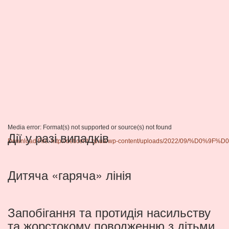
Media error: Format(s) not supported or source(s) not found
Дії у разі випадків
Download File: http://deticentr.zp.ua/wp-content/uploads/2
00:00
Дитяча «гаряча» лінія
Запобігання та протидія насильству
та жорстокому поводженню з дітьми