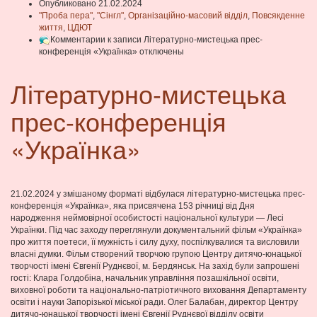
Опубликовано 21.02.2024
"Проба пера"
,
"Сінгл"
,
Організаційно-масовий відділ
,
Повсякденне
життя
,
ЦДЮТ
Комментарии
к записи Літературно-мистецька прес-
конференція «Українка»
отключены
Літературно-мистецька
прес-конференція
«Українка»
21.02.2024 у змішаному форматі відбулася літературно-мистецька прес-
конференція «Українка», яка присвячена 153 річниці від Дня
народження неймовірної особистості національної культури — Лесі
Українки. Під час заходу переглянули документальний фільм «Українка»
про життя поетеси, її мужність і силу духу, поспілкувалися та висловили
власні думки. Фільм створений творчою групою Центру дитячо-юнацької
творчості імені Євгенії Руднєвої, м. Бердянськ. На захід були запрошені
гості: Клара Голдобіна, начальник управління позашкільної освіти,
виховної роботи та національно-патріотичного виховання Департаменту
освіти і науки Запорізької міської ради. Олег Балабан, директор Центру
дитячо-юнацької творчості імені Євгенії Руднєвої відділу освіти