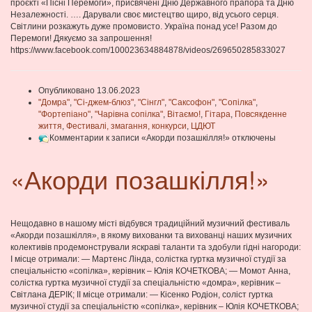
проєкті «Пісні Перемоги», присвячені Дню Державного прапора та Дню
Незалежності. …. Дарували своє мистецтво щиро, від усього серця.
Світлини розкажуть дуже промовисто. Україна понад усе! Разом до
Перемоги! Дякуємо за запрошення!
https://www.facebook.com/100023634884878/videos/269650285833027
Опубликовано 13.06.2023
"Домра"
,
"Сі-джем-блюз"
,
"Сінгл"
,
"Саксофон"
,
"Сопілка"
,
"Фортепіано"
,
"Чарівна сопілка"
,
Вітаємо!
,
Гітара
,
Повсякденне
життя
,
Фестивалі, змагання, конкурси
,
ЦДЮТ
Комментарии
к записи «Акорди позашкілля!»
отключены
«Акорди позашкілля!»
Нещодавно в нашому місті відбувся традиційний музичний фестиваль
«Акорди позашкілля», в якому вихованки та вихованці наших музичних
колективів продемонстрували яскраві таланти та здобули гідні нагороди:
І місце отримали: — Мартенс Лінда, солістка гуртка музичної студії за
спеціальністю «сопілка», керівник – Юлія КОЧЕТКОВА; — Момот Анна,
солістка гуртка музичної студії за спеціальністю «домра», керівник –
Світлана ДЕРІК; ІІ місце отримали: — Кісенко Родіон, соліст гуртка
музичної студії за спеціальністю «сопілка», керівник – Юлія КОЧЕТКОВА;