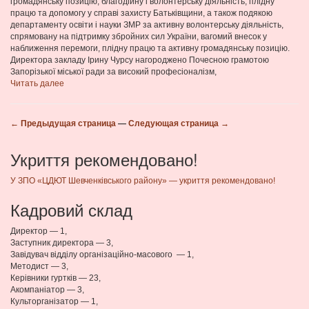
громадянську позицію, благодійну і волонтерську діяльність, плідну
працю та допомогу у справі захисту Батьківщини, а також подякою
департаменту освіти і науки ЗМР за активну волонтерську діяльність,
спрямовану на підтримку збройних сил України, вагомий внесок у
наближення перемоги, плідну працю та активну громадянську позицію.
Директора закладу Ірину Чурсу нагороджено Почесною грамотою
Запорізької міської ради за високий професіоналізм,
Читать далее
← Предыдущая страница
—
Следующая страница →
Укриття рекомендовано!
У ЗПО «ЦДЮТ Шевченківського району» — укриття рекомендовано!
Кадровий склад
Директор — 1,
Заступник директора — 3,
Завідувач відділу організаційно-масового — 1,
Методист — 3,
Керівники гуртків — 23,
Акомпаніатор — 3,
Культорганізатор — 1,