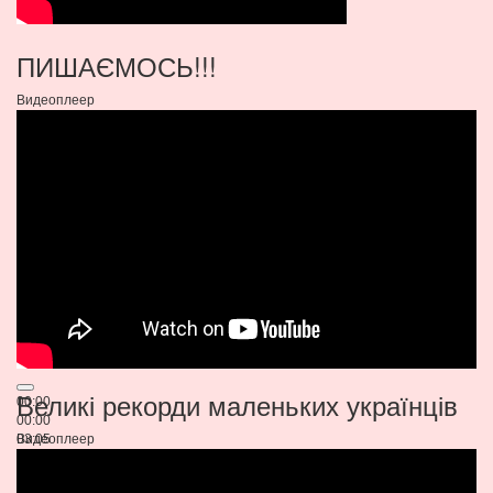
ПИШАЄМОСЬ!!!
Видеоплеер
Великі рекорди маленьких українців
00:00
00:00
03:05
Видеоплеер