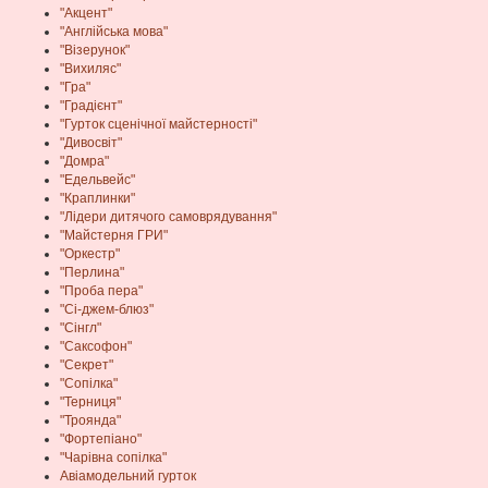
"Акцент"
"Англійська мова"
"Візерунок"
"Вихиляс"
"Гра"
"Градієнт"
"Гурток сценічної майстерності"
"Дивосвіт"
"Домра"
"Едельвейс"
"Краплинки"
"Лідери дитячого самоврядування"
"Майстерня ГРИ"
"Оркестр"
"Перлина"
"Проба пера"
"Сі-джем-блюз"
"Сінгл"
"Саксофон"
"Секрет"
"Сопілка"
"Терниця"
"Троянда"
"Фортепіано"
"Чарівна сопілка"
Авіамодельний гурток