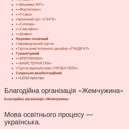
• «Вишивка ART»
• «Фортепіано»
• «Гітара»
• музичний гурт «СІНГЛ»
• «Сопілка»
• «Саксофон»
• «Домра»
Науково-технічний
• Авіамодельний гурток
• Гурток комп’ютерного дизайну «ГРАДІЄНТ»
Гуманітарний
• «КРАПЛИНКИ»
• «МАЙСТЕРНЯ ГРИ»
• Гурток журналістики «ПРОБА ПЕРА»
Соціально-реабілітаційний
• «LEGO простір»
Благодійна організація «Жемчужина»
Благодійна організація «Жемчужина»
Мова освітнього процесу —
українська.