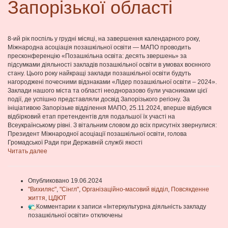
Запорізької області
8-ий рік поспіль у грудні місяці, на завершення календарного року,
Міжнародна асоціація позашкільної освіти — МАПО проводить
пресконференцію «Позашкільна освіта: десять звершень» за
підсумками діяльності закладів позашкільної освіти в умовах воєнного
стану. Цього року найкращі заклади позашкільної освіти будуть
нагороджені почесними відзнаками «Лідер позашкільної освіти – 2024».
Заклади нашого міста та області неодноразово були учасниками цієї
події, де успішно представляли досвід Запорізького регіону. За
ініціативою Запорізьке відділення МАПО, 25.11.2024, вперше відбувся
відбірковий етап претендентів для подальшої їх участі на
Всеукраїнському рівні. З вітальним словом до всіх присутніх звернулися:
Президент Міжнародної асоціації позашкільної освіти, голова
Громадської Ради при Державній службі якості
Читать далее
Опубликовано 19.06.2024
"Вихиляс"
,
"Сінгл"
,
Організаційно-масовий відділ
,
Повсякденне
життя
,
ЦДЮТ
Комментарии
к записи «Інтеркультурна діяльність закладу
позашкільної освіти»
отключены