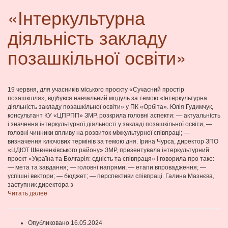
«Інтеркультурна
діяльність закладу
позашкільної освіти»
19 червня, для учасників міського проєкту «Сучасний простір
позашкілля», відбувся навчальний модуль за темою «Інтеркультурна
діяльність закладу позашкільної освіти» у ПК «Орбіта». Юлія Гудимчук,
консультант КУ «ЦПРПП» ЗМР, розкрила головні аспекти: — актуальність
і значення інтеркультурної діяльності у закладі позашкільної освіти; —
головні чинники впливу на розвиток міжкультурної співпраці; —
визначення ключових термінів за темою дня. Ірина Чурса, директор ЗПО
«ЦДЮТ Шевченківського району» ЗМР, презентувала інтеркультурний
проєкт «Україна та Болгарія: єдність та співпраця» і говорила про таке:
— мета та завдання; — головні напрями; — етапи впровадження; —
успішні вектори; — бюджет; — перспективи співпраці. Галина Мазнєва,
заступник директора з
Читать далее
Опубликовано 16.05.2024