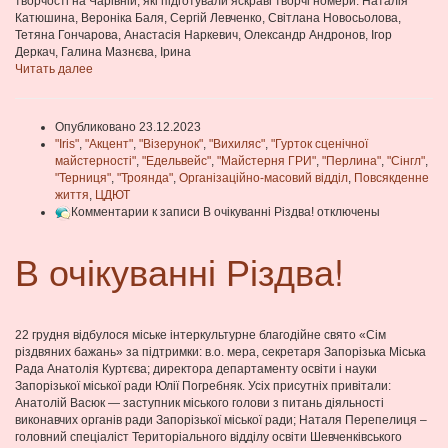
творчості на Чарівній, які підготували яскраві творчі номери: Наталія
Катюшина, Вероніка Баля, Сергій Левченко, Світлана Новосьолова,
Тетяна Гончарова, Анастасія Наркевич, Олександр Андронов, Ігор
Деркач, Галина Мазнєва, Ірина
Читать далее
Опубликовано 23.12.2023
"Iris"
,
"Акцент"
,
"Візерунок"
,
"Вихиляс"
,
"Гурток сценічної
майстерності"
,
"Едельвейс"
,
"Майстерня ГРИ"
,
"Перлина"
,
"Сінгл"
,
"Терниця"
,
"Троянда"
,
Організаційно-масовий відділ
,
Повсякденне
життя
,
ЦДЮТ
Комментарии
к записи В очікуванні Різдва!
отключены
В очікуванні Різдва!
22 грудня відбулося міське інтеркультурне благодійне свято «Сім
різдвяних бажань» за підтримки: в.о. мера, секретаря Запорізька Міська
Рада Анатолія Куртєва; директора департаменту освіти і науки
Запорізької міської ради Юлії Погребняк. Усіх присутніх привітали:
Анатолій Васюк — заступник міського голови з питань діяльності
виконавчих органів ради Запорізької міської ради; Наталя Перепелиця –
головний спеціаліст Територіального відділу освіти Шевченківського