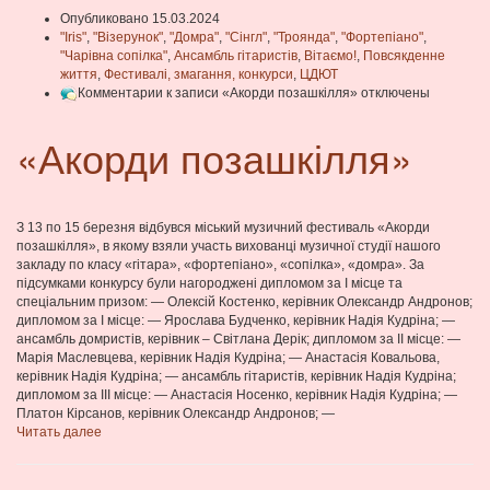
Опубликовано 15.03.2024
"Iris"
,
"Візерунок"
,
"Домра"
,
"Сінгл"
,
"Троянда"
,
"Фортепіано"
,
"Чарівна сопілка"
,
Ансамбль гітаристів
,
Вітаємо!
,
Повсякденне
життя
,
Фестивалі, змагання, конкурси
,
ЦДЮТ
Комментарии
к записи «Акорди позашкілля»
отключены
«Акорди позашкілля»
З 13 по 15 березня відбувся міський музичний фестиваль «Акорди
позашкілля», в якому взяли участь вихованці музичної студії нашого
закладу по класу «гітара», «фортепіано», «сопілка», «домра». За
підсумками конкурсу були нагороджені дипломом за І місце та
спеціальним призом: — Олексій Костенко, керівник Олександр Андронов;
дипломом за І місце: — Ярослава Будченко, керівник Надія Кудріна; —
ансамбль домристів, керівник – Світлана Дерік; дипломом за ІІ місце: —
Марія Маслевцева, керівник Надія Кудріна; — Анастасія Ковальова,
керівник Надія Кудріна; — ансамбль гітаристів, керівник Надія Кудріна;
дипломом за ІІІ місце: — Анастасія Носенко, керівник Надія Кудріна; —
Платон Кірсанов, керівник Олександр Андронов; —
Читать далее