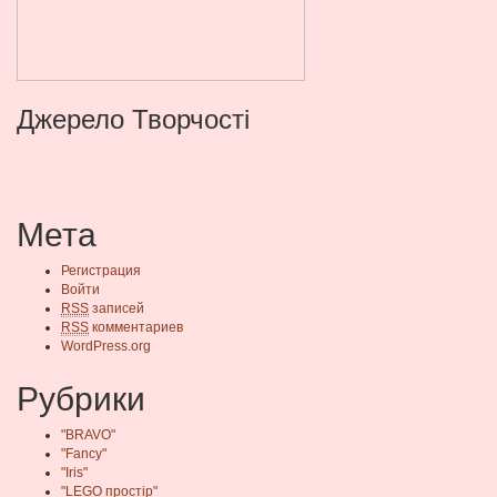
Джерело Творчості
Мета
Регистрация
Войти
RSS
записей
RSS
комментариев
WordPress.org
Рубрики
"BRAVO"
"Fancy"
"Iris"
"LEGO простір"