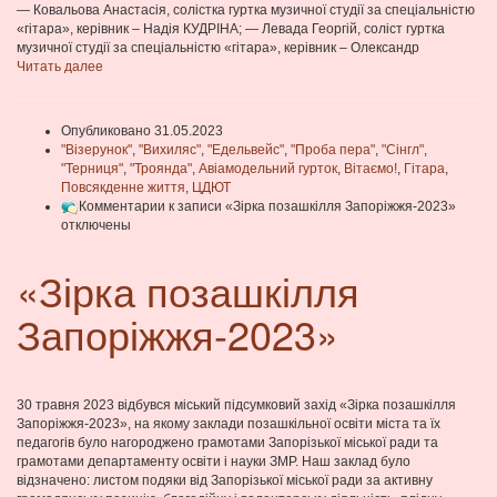
— Ковальова Анастасія, солістка гуртка музичної студії за спеціальністю
«гітара», керівник – Надія КУДРІНА; — Левада Георгій, соліст гуртка
музичної студії за спеціальністю «гітара», керівник – Олександр
Читать далее
Опубликовано 31.05.2023
"Візерунок"
,
"Вихиляс"
,
"Едельвейс"
,
"Проба пера"
,
"Сінгл"
,
"Терниця"
,
"Троянда"
,
Авіамодельний гурток
,
Вітаємо!
,
Гітара
,
Повсякденне життя
,
ЦДЮТ
Комментарии
к записи «Зірка позашкілля Запоріжжя-2023»
отключены
«Зірка позашкілля
Запоріжжя-2023»
30 травня 2023 відбувся міський підсумковий захід «Зірка позашкілля
Запоріжжя-2023», на якому заклади позашкільної освіти міста та їх
педагогів було нагороджено грамотами Запорізької міської ради та
грамотами департаменту освіти і науки ЗМР. Наш заклад було
відзначено: листом подяки від Запорізької міської ради за активну