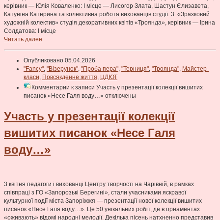
керівник — Юлія Коваленко: І місце — Лисогор Злата, Шастун Єлизавета,
Катуніна Катерина та колективна робота вихованців студії. 3. «Зразковий
художній колектив» студія декоративних квітів «Троянда», керівник — Ірина
Солдатова: І місце
Читать далее
Опубликовано 05.04.2026
"Fancy"
,
"Візерунок"
,
"Проба пера"
,
"Терниця"
,
"Троянда"
,
Майстер-
класи
,
Повсякденне життя
,
ЦДЮТ
Комментарии
к записи Участь у презентації колекції вишитих
писанок «Несе Галя воду…»
отключены
Участь у презентації колекції
вишитих писанок «Несе Галя
воду…»
3 квітня педагоги і вихованці Центру творчості на Чарівній, в рамках
співпраці з ГО «Запорозькі Берегині», стали учасниками яскравої
культурної події міста Запоріжжя — презентації нової колекції вишитих
писанок «Несе Галя воду…». Це 50 унікальних робіт, де в орнаментах
«оживають» відомі народні мелодії. Декілька пісень натхненно представив