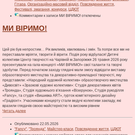
Гітара
,
Організаційно-масовий відділ
,
Повсякденне життя
,
Фестивалі, змагання, конкурси
,
ЦДЮТ
Комментарии
к записи МИ ВІРИМО!
отключены
МИ ВІРИМО!
Цей рік був непростим… Рік викликів, хвилювань і змін. Та попри все ми не
переставали мріяти, творити й вірити. Подія року відбулася! Дитячі
колективи Центр творчості на Чарівній м.Запоріжжя 26 травня 2026 року
презентували на гала-концерті «МИ ВІРИМО!» свої таланти та творчі
здобутки. Перед початком заходу глядачі мали змогу відвідати виставку
образотворчого мистецтва та декоративно-прикладної творчості, яку
представили: «Народний художній колектив» образотворчого мистецтва
«Дивосвіт» «Зразкові художні колективи»: Студія декоративних квітів
«Троянда», Студія художнього в’язання «Візерунок», Студія рукоділля
«Fancy», та студія «Вишивка ART», гурток комп’ютерного дизайну
«Градієнт». Учасниками концерту стали ведучі колективи закладу, які
вразили глядачів своєю майстерністю та високим рівнем
Читать далее
Опубликовано 22.05.2026
"Fancy"
,
"Троянда"
,
Майстер-класи
,
Повсякденне життя
,
ЦДЮТ