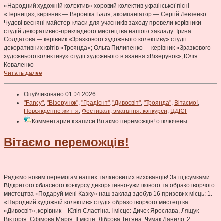
«Народний художній колектив» хоровий колектив української пісні
«Терниця», керівник — Вероніка Баля, акомпаніатор — Сергій Левченко.
Чудові весняні майстер-класи для учасників заходу провели керівники
студій декоративно-прикладного мистецтва нашого закладу: Ірина
Солдатова — керівник «Зразкового художнього колективу» студії
декоративних квітів «Троянда»; Ольга Пилипенко — керівник «Зразкового
художнього колективу» студії художнього в’язання «Візерунок»; Юлія
Коваленко
Читать далее
Опубликовано 01.04.2026
"Fancy"
,
"Візерунок"
,
"Градієнт"
,
"Дивосвіт"
,
"Троянда"
,
Вітаємо!
,
Повсякденне життя
,
Фестивалі, змагання, конкурси
,
ЦДЮТ
Комментарии
к записи Вітаємо переможців!
отключены
Вітаємо переможців!
Радіємо новим перемогам наших талановитих вихованців! За підсумками
Відкритого обласного конкурсу декоративно-ужиткового та образотворчого
мистецтва «Подаруй мені Казку» наш заклад здобув 16 призових місць: 1.
«Народний художній колектив» студія образотворчого мистецтва
«Дивосвіт», керівник – Юлія Сластіна. І місце: Дичек Ярослава, Лящук
Вікторія, Єфімова Марія; ІІ місце: Діброва Тетяна, Чумак Данило. 2.