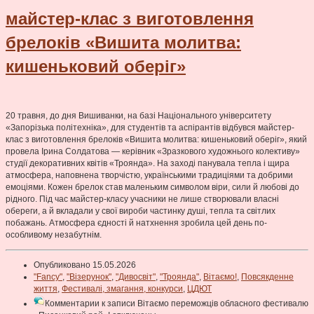
майстер-клас з виготовлення
брелоків «Вишита молитва:
кишеньковий оберіг»
20 травня, до дня Вишиванки, на базі Національного університету
«Запорізька політехніка», для студентів та аспірантів відбувся майстер-
клас з виготовлення брелоків «Вишита молитва: кишеньковий оберіг», який
провела Ірина Солдатова — керівник «Зразкового художнього колективу»
студії декоративних квітів «Троянда». На заході панувала тепла і щира
атмосфера, наповнена творчістю, українськими традиціями та добрими
емоціями. Кожен брелок став маленьким символом віри, сили й любові до
рідного. Під час майстер-класу учасники не лише створювали власні
обереги, а й вкладали у свої вироби частинку душі, тепла та світлих
побажань. Атмосфера єдності й натхнення зробила цей день по-
особливому незабутнім.
Опубликовано 15.05.2026
"Fancy"
,
"Візерунок"
,
"Дивосвіт"
,
"Троянда"
,
Вітаємо!
,
Повсякденне
життя
,
Фестивалі, змагання, конкурси
,
ЦДЮТ
Комментарии
к записи Вітаємо переможців обласного фестивалю