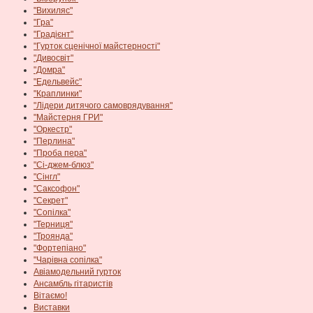
"Вихиляс"
"Гра"
"Градієнт"
"Гурток сценічної майстерності"
"Дивосвіт"
"Домра"
"Едельвейс"
"Краплинки"
"Лідери дитячого самоврядування"
"Майстерня ГРИ"
"Оркестр"
"Перлина"
"Проба пера"
"Сі-джем-блюз"
"Сінгл"
"Саксофон"
"Секрет"
"Сопілка"
"Терниця"
"Троянда"
"Фортепіано"
"Чарівна сопілка"
Авіамодельний гурток
Ансамбль гітаристів
Вітаємо!
Виставки