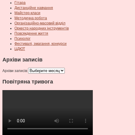
Гітара
Дистанційне навчання
Майстер-класи
Методична робота
Організаційно-масовий відділ
Оркестр народних інструментів
Повсякденне життя
Психолог
Фестивалі, змагання, конкурси
ЦДЮТ
Архіви записів
Архіви записів
Повітряна тривога