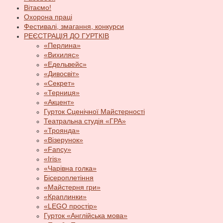
Вітаємо!
Охорона праці
Фестивалі, змагання, конкурси
РЕЄСТРАЦІЯ ДО ГУРТКІВ
«Перлина»
«Вихиляс»
«Едельвейс»
«Дивосвіт»
«Секрет»
«Терниця»
«Акцент»
Гурток Сценічної Майстерності
Театральна студія «ГРА»
«Троянда»
«Візерунок»
«Fancy»
«Iris»
«Чарівна голка»
Бісероплетіння
«Майстерня гри»
«Краплинки»
«LEGO простір»
Гурток «Англійська мова»