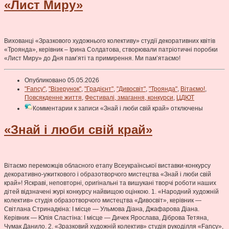
«Лист Миру»
Вихованці «Зразкового художнього колективу» студії декоративних квітів
«Троянда», керівник – Ірина Солдатова, створювали патріотичні поробки
«Лист Миру» до Дня пам’яті та примирення. Ми пам’ятаємо!
Опубликовано 05.05.2026
"Fancy"
,
"Візерунок"
,
"Градієнт"
,
"Дивосвіт"
,
"Троянда"
,
Вітаємо!
,
Повсякденне життя
,
Фестивалі, змагання, конкурси
,
ЦДЮТ
Комментарии
к записи «Знай i люби свій край»
отключены
«Знай i люби свій край»
Вітаємо переможців обласного етапу Всеукраїнської виставки-конкурсу
декоративно-ужиткового і образотворчого мистецтва «Знай i люби свій
край»! Яскраві, неповторні, оригінальні та вишукані творчі роботи наших
дітей відзначені журі конкурсу найвищою оцінкою. 1. «Народний художній
колектив» студія образотворчого мистецтва «Дивосвіт», керівник —
Світлана Стринадкіна: І місце — Ульмова Діана, Джафарова Діана.
Керівник — Юлія Сластіна: І місце — Дичек Ярослава, Діброва Тетяна,
Чумак Данило. 2. «Зразковий художній колектив» студія рукоділля «Fancy»,