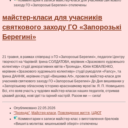
Комментарии
к записи майстер-класи для учасників святкового
заходу ГО «Запорозькі Берегині»
отключены
майстер-класи для учасників
святкового заходу ГО «Запорозькі
Берегині»
21 травня, в рамках співпраці з ГО «Запорозькі Берегині», педагоги Центру
творчості на Чарівній: Ірина СОЛДАТОВА, керівник «Зразкового художнього
колективу» студії декоративних квітів «Троянда», Юлія КОВАЛЕНКО,
керівник «Зразкового художнього колективу» студії рукоділля «Fancy», та
Ірина ДАННІК, керівник студії «Вишивка Art», провели майстер-класи для
учасників святкового заходу ГО «Запорозькі Берегині» До Дня вишиванки у
«Запорізькому обласному історико-краєзнавчому музеї ім. Я. П. Новицького.
Всі, хто взяв участь у чудових майстер-класах наших педагогів, отримав
цікавий досвід, нові ідеї та гарний настрій. Разом ми — сила!
Опубликовано 22.05.2026
"Троянда"
,
Майстер-класи
,
Повсякденне життя
,
ЦДЮТ
Комментарии
к записи майстер-клас з виготовлення брелоків
«Вишита молитва: кишеньковий оберіг»
отключены