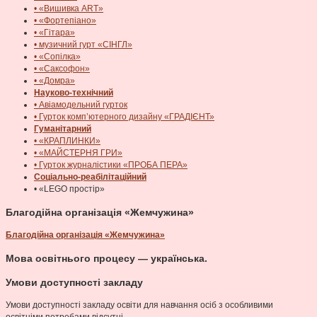
• «Вишивка ART»
• «Фортепіано»
• «Гітара»
• музичний гурт «СІНГЛ»
• «Сопілка»
• «Саксофон»
• «Домра»
Науково-технічний
• Авіамодельний гурток
• Гурток комп’ютерного дизайну «ГРАДІЄНТ»
Гуманітарний
• «КРАПЛИНКИ»
• «МАЙСТЕРНЯ ГРИ»
• Гурток журналістики «ПРОБА ПЕРА»
Соціально-реабілітаційний
• «LEGO простір»
Благодійна організація «Жемчужина»
Благодійна організація «Жемчужина»
Мова освітнього процесу — українська.
Умови доступності закладу
Умови доступності закладу освіти для навчання осіб з особливими
освітніми потребами відсутні.