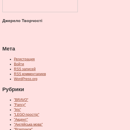
Джерело Творчості
Мета
Регистрация
Войти
RSS
записей
RSS
комментариев
WordPress.org
Рубрики
"BRAVO"
"Fancy"
"Iris"
"LEGO простір"
"Акцент"
"Англійська мова"
"Візерунок"