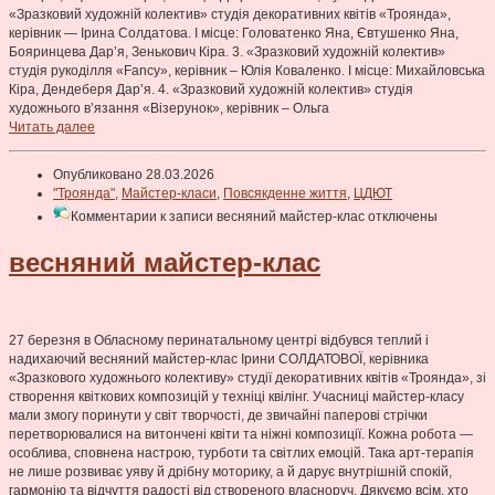
«Зразковий художній колектив» студія декоративних квітів «Троянда»,
керівник — Ірина Солдатова. І місце: Головатенко Яна, Євтушенко Яна,
Бояринцева Дар’я, Зенькович Кіра. 3. «Зразковий художній колектив»
студія рукоділля «Fancy», керівник – Юлія Коваленко. І місце: Михайловська
Кіра, Дендеберя Дар’я. 4. «Зразковий художній колектив» студія
художнього в’язання «Візерунок», керівник – Ольга
Читать далее
Опубликовано 28.03.2026
"Троянда"
,
Майстер-класи
,
Повсякденне життя
,
ЦДЮТ
Комментарии
к записи весняний майстер-клас
отключены
весняний майстер-клас
27 березня в Обласному перинатальному центрі відбувся теплий і
надихаючий весняний майстер-клас Ірини СОЛДАТОВОЇ, керівника
«Зразкового художнього колективу» студії декоративних квітів «Троянда», зі
створення квіткових композицій у техніці квілінг. Учасниці майстер-класу
мали змогу поринути у світ творчості, де звичайні паперові стрічки
перетворювалися на витончені квіти та ніжні композиції. Кожна робота —
особлива, сповнена настрою, турботи та світлих емоцій. Така арт-терапія
не лише розвиває уяву й дрібну моторику, а й дарує внутрішній спокій,
гармонію та відчуття радості від створеного власноруч. Дякуємо всім, хто