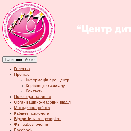
Навигация
Меню
Головна
Про нас
Інформація про Центр
Керівництво закладу
Контакти
Повсякденне життя
Організаційно-масовий відділ
Методична робота
Кабінет психолога
Відкритість та прозорість
Фін. забезпечення
Facebook