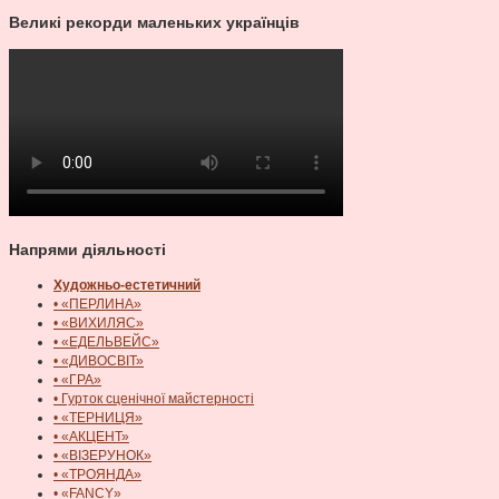
Великі рекорди маленьких українців
Напрями діяльності
Художньо-естетичний
• «ПЕРЛИНА»
• «ВИХИЛЯС»
• «ЕДЕЛЬВЕЙС»
• «ДИВОСВІТ»
• «ГРА»
• Гурток сценічної майстерності
• «ТЕРНИЦЯ»
• «АКЦЕНТ»
• «ВІЗЕРУНОК»
• «ТРОЯНДА»
• «FANCY»