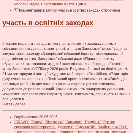
масовий відділ
,
Повсякденне життя
,
ЦДЮТ
Комментарии
к записи участь в ocвiтнix заходах
отключены
участь в ocвiтнix заходах
5 червня педагоги закладу взяли участь в ocвiтнix заходах у рамках
спiльного проєкту департаменту освiти i науки Запорiзької мiської ради та
комунального закладу «Запорiзький обласний iнститут пiслядипломної
педагогiчної ocвіти», Запорiзької обласної ради «Простір розвитку
обдарованих та талановитих дітей закладів загальної середньої освiти
мicтa Запоріжжя «УСПIХ» у 2026 році». В підземній школі на базі ліцею №
31 ми розгорнули 4 локації: «Художня майстерня «Скрайбінг», «Територія
руху «Активна перерва», «Повітряний простір «Авіастарт» та «Тимбілдінг
«Команда мрії». На цих локаціях учасники проекту із захопленням
долучилися до роботи локацій. Кожна активність подарувала учасникам
можливість проявити свої творчі здібності, кмітливість, спритність та вміння
працювати в
Читать далее
Опубликовано 28.05.2026
"BRAVO"
,
"Fancy"
,
"Візерунок"
,
"Вихиляс"
,
"Градієнт"
,
"Гурток
сценічної майстерності"
,
"Дивосвіт"
,
"Едельвейс"
,
"Майстерня ГРИ"
,
"Перлина"
,
"Проба пера"
,
"Терниця"
,
"Троянда"
,
Вітаємо!
,
Виставки
,