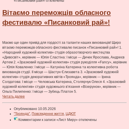
«Писанковий рай»!
отключены
Вітаємо переможців обласного
фестивалю «Писанковий рай»!
Маємо ще один привід для гордості за таланти наших вихованців! Щиро
вітаємо переможців обласного фестивалю писанок «Писанковий рай»! 1.
«Народний художній колектив» студія образотворчого мистецтва
«Дивосвіт», керівник — Юлія Сластіна: І місце — Дичек Ярослава, Андреєв
Артем 2. «Зразковий художній колектив» студія рукоділля «Fancy», керівник
— Юлія Коваленко: І місце — Катуніна Катерина та колективна робота
вихованців студії. ІІ місце — Шастун Єлизавета 3. «Зразковий художній
колектив» студія декоративних квітів «Троянда», керівник — Ірина
Солдатова: І місце — Человська Катерина, Столярчук Олеся 4. «Зразковий
художній колектив» студія художнього в’язання «Візерунок», керівник —
Ольга Пилипенко: І місце — Зубець Платон 5.
Читать далее
Опубликовано 10.05.2026
"Троянда"
,
Повсякденне життя
,
ЦДЮТ
Комментарии
к записи «Лист Миру»
отключены