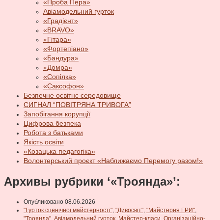
«Проба Пера»
Авіамодельний гурток
«Градієнт»
«BRAVO»
«Гітара»
«Фортепіано»
«Бандура»
«Домра»
«Сопілка»
«Саксофон»
Безпечне освітнє середовище
СИГНАЛ “ПОВІТРЯНА ТРИВОГА”
Запобігання корупції
Цифрова безпека
Робота з батьками
Якість освіти
«Козацька педагогіка»
Волонтерський проєкт «Наближаємо Перемогу разом!»
Архивы рубрики ‘«Троянда»’:
Опубликовано 08.06.2026
"Гурток сценічної майстерності"
,
"Дивосвіт"
,
"Майстерня ГРИ"
,
"Троянда"
,
Авіамодельний гурток
,
Майстер-класи
,
Організаційно-