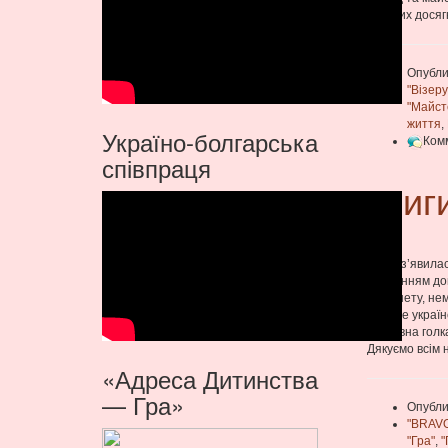
творчих дося
Опубли
"Візеру
"Майст
життя
,
Україно-болгарська
Ком
співпраця
книг
У нас з’явила
проханням доп
інтернету, не
прийде україн
«Чарівна голк
Дякуємо всім 
«Адреса Дитинства
— Гра»
Опубли
"BRAV
"Гра"
,
"