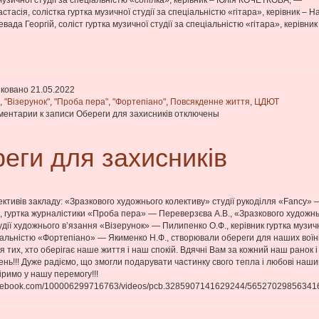
 музичної студії за спеціальністю «сопілка», керівник – Юлія КОЧЕТКОВА; —
тасія, солістка гуртка музичної студії за спеціальністю «гітара», керівник – Н
ада Георгій, соліст гуртка музичної студії за спеціальністю «гітара», керівник
ковано 21.05.2022
"
,
"Візерунок"
,
"Проба пера"
,
"Фортепіано"
,
Повсякденне життя
,
ЦДЮТ
ментарии
к записи Обереги для захисників
отключены
еги для захисників
ективів закладу: «Зразкового художнього колективу» студії рукоділля «Fancy» 
, гуртка журналістики «Проба пера» — Переверзєва А.В., «Зразкового художн
удії художнього в’язання «Візерунок» — Пилипенко О.Ф., керівник гуртка музич
ціальністю «Фортепіано» — Якименко Н.Ф., створювали обереги для наших воїн
ля тих, хто оберігає наше життя і наш спокій. Вдячні Вам за кожний наш ранок і
нь!!! Дуже радіємо, що змогли подарувати частинку свого тепла і любові наш
іримо у нашу перемогу!!!
facebook.com/100006299716763/videos/pcb.3285907141629244/56527029856341