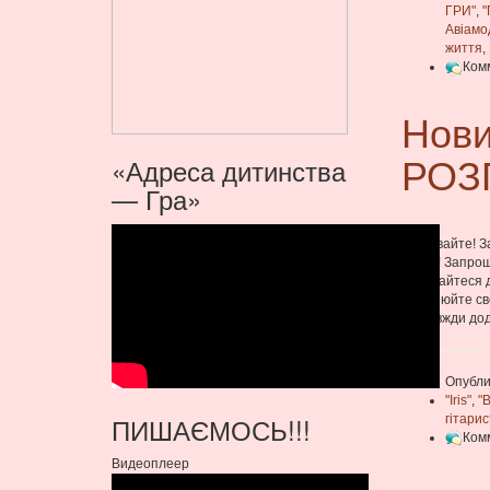
ГРИ"
,
"
Авіамо
життя
,
Ком
Нови
РОЗ
«Адреса дитинства
— Гра»
Пізнавайте! З
сезон! Запрош
Долучайтеся д
здійснюйте сво
які завжди до
Опубли
"Iris"
,
"
ПИШАЄМОСЬ!!!
гітарис
Ком
Видеоплеер