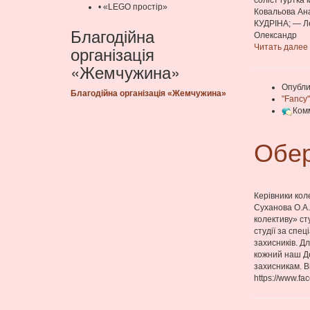
соліст гуртка
• «LEGO простір»
Ковальова Анас
КУДРІНА; — Лев
Благодійна
Олександр
організація
Читать далее
«Жемчужина»
Опубли
Благодійна організація «Жемчужина»
"Fancy
Ком
Обер
Керівники кол
Суханова О.А.
колективу» ст
студії за спе
захисників. Д
кожний наш Де
захисникам. В
https://www.