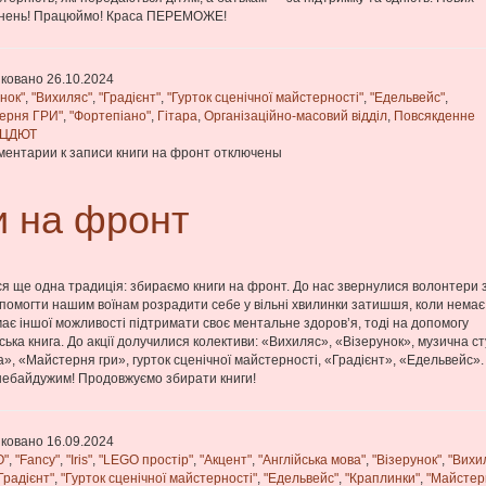
гнень! Працюймо! Краса ПЕРЕМОЖЕ!
ковано 26.10.2024
нок"
,
"Вихиляс"
,
"Градієнт"
,
"Гурток сценічної майстерності"
,
"Едельвейс"
,
ерня ГРИ"
,
"Фортепіано"
,
Гітара
,
Організаційно-масовий відділ
,
Повсякденне
ЦДЮТ
ментарии
к записи книги на фронт
отключены
и на фронт
ся ще одна традиція: збираємо книги на фронт. До нас звернулися волонтери 
омогти нашим воїнам розрадити себе у вільні хвилинки затишшя, коли немає
має іншої можливості підтримати своє ментальне здоров’я, тоді на допомогу
ська книга. До акції долучилися колективи: «Вихиляс», «Візерунок», музична ст
а», «Майстерня гри», гурток сценічної майстерності, «Градієнт», «Едельвейс».
небайдужим! Продовжуємо збирати книги!
ковано 16.09.2024
O"
,
"Fancy"
,
"Iris"
,
"LEGO простір"
,
"Акцент"
,
"Англійська мова"
,
"Візерунок"
,
"Вихи
Градієнт"
,
"Гурток сценічної майстерності"
,
"Едельвейс"
,
"Краплинки"
,
"Майстер