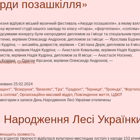
рди позашкілля»
резня відбувся міський музичний фестиваль «Акорди позашкілля», в якому взя
нці музичної студії нашого закладу по класу «гітара», «фортепіано», «сопілка»
ідсумками конкурсу були нагороджені дипломом за І місце та спеціальним при
тенко, керівник Олександр Андронов; дипломом за І місце: — Ярослава Будчен
 Кудріна; — ансамбль домристів, керівник – Світлана Дерік; дипломом за ІІ міс
вцева, керівник Надія Кудріна; — Анастасія Ковальова, керівник Надія Кудрі
истів, керівник Надія Кудріна; дипломом за ІІІ місце: — Анастасія Носенко,
я Кудріна; — Платон Кірсанов, керівник Олександр Андронов; —
меньшить громкость.
ковано 25.02.2024
Акцент"
,
"Візерунок"
,
"Вихиляс"
,
"Гра"
,
"Градієнт"
,
"Терниця"
,
"Троянда"
,
"Фортепі
а сопілка"
,
Організаційно-масовий відділ
,
Повсякденне життя
,
ЦДЮТ
ментарии
к записи День Народження Лесі Українки
отключены
 Народження Лесі Українк
меньшить громкость.
ку в Центрі творчості відбулася культурно-мистецька зустріч з нагоди 153 річни