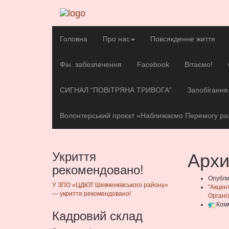
Головна
Про нас
Повсякденне життя
Фін. забезпечення
Facebook
Вітаємо!
СИГНАЛ “ПОВІТРЯНА ТРИВОГА”
Запобігання 
Волонтерський проєкт «Наближаємо Перемогу ра
Архи
Укриття
рекомендовано!
Опубли
У ЗПО «ЦДЮТ Шевченківського району»
"Акцен
— укриття рекомендовано!
Органі
Ком
Кадровий склад