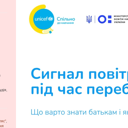
з
удія,
ляс"
,
ня