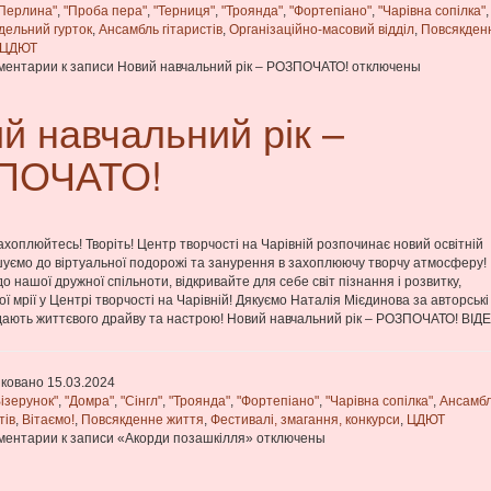
Перлина"
,
"Проба пера"
,
"Терниця"
,
"Троянда"
,
"Фортепіано"
,
"Чарівна сопілка"
,
дельний гурток
,
Ансамбль гітаристів
,
Організаційно-масовий відділ
,
Повсякден
ЦДЮТ
ментарии
к записи Новий навчальний рік – РОЗПОЧАТО!
отключены
й навчальний рік –
ПОЧАТО!
ахоплюйтесь! Творіть! Центр творчості на Чарівній розпочинає новий освітній
уємо до віртуальної подорожі та занурення в захоплюючу творчу атмосферу!
о нашої дружної спільноти, відкривайте для себе світ пізнання і розвитку,
ї мрії у Центрі творчості на Чарівній! Дякуємо Наталія Мієдинова за авторські 
дають життєвого драйву та настрою! Новий навчальний рік – РОЗПОЧАТО! ВІД
ковано 15.03.2024
Візерунок"
,
"Домра"
,
"Сінгл"
,
"Троянда"
,
"Фортепіано"
,
"Чарівна сопілка"
,
Ансамб
тів
,
Вітаємо!
,
Повсякденне життя
,
Фестивалі, змагання, конкурси
,
ЦДЮТ
ментарии
к записи «Акорди позашкілля»
отключены