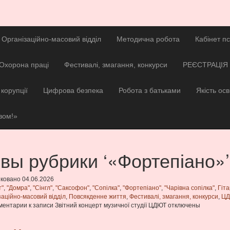
Організаційно-масовий відділ
Методична робота
Кабінет п
Охорона праці
Фестивалі, змагання, конкурси
РЕЄСТРАЦІЯ 
корупції
Цифрова безпека
Робота з батьками
Якість осв
зом!»
вы рубрики ‘«Фортепіано»’
ковано 04.06.2026
т"
,
"Домра"
,
"Сінгл"
,
"Саксофон"
,
"Сопілка"
,
"Фортепіано"
,
"Чарівна сопілка"
,
Гіт
заційно-масовий відділ
,
Повсякденне життя
,
Фестивалі, змагання, конкурси
,
Ц
ментарии
к записи Звітний концерт музичної студії ЦДЮТ
отключены