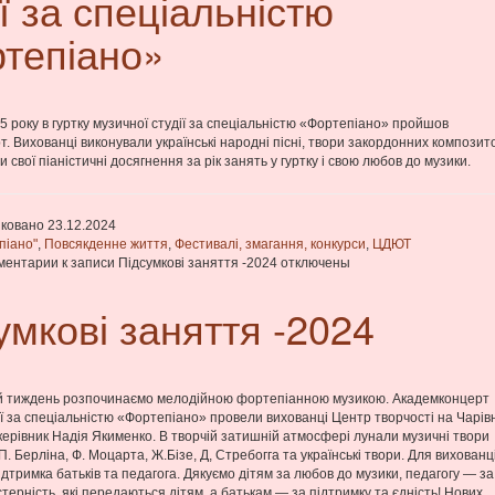
ії за спеціальністю
тепіано»
5 року в гуртку музичної студії за спеціальністю «Фортепіано» пройшов
. Вихованці виконували українські народні пісні, твори закордонних композито
свої піаністичні досягнення за рік занять у гуртку і свою любов до музики.
ковано 23.12.2024
піано"
,
Повсякденне життя
,
Фестивалі, змагання, конкурси
,
ЦДЮТ
ментарии
к записи Підсумкові заняття -2024
отключены
умкові заняття -2024
ій тиждень розпочинаємо мелодійною фортепіанною музикою. Академконцерт
ії за спеціальністю «Фортепіано» провели вихованці Центр творчості на Чарів
керівник Надія Якименко. В творчій затишній атмосфері лунали музичні твори
П. Берліна, Ф. Моцарта, Ж.Бізе, Д, Стребогга та українські твори. Для вихованц
дтримка батьків та педагога. Дякуємо дітям за любов до музики, педагогу — за
стерність, які передаються дітям, а батькам — за підтримку та єдність! Нових