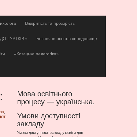
сихолога
Відкритість та прозорість
ДО ГУРТКІВ
Безпечне освітнє середовище
іти
«Козацька педагогіка»
:
Мова освітнього
процесу — українська.
ара
,
Умови доступності
ДЮТ
закладу
Умови доступності закладу освіти для