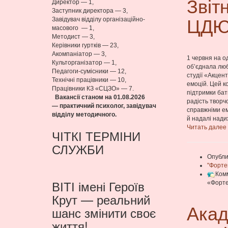
Звіт
Директор — 1,
Заступник директора — 3,
ЦДЮ
Завідувач відділу організаційно-
масового — 1,
Методист — 3,
Керівники гуртків — 23,
Акомпаніатор — 3,
1 червня на од
Культорганізатор — 1,
об’єднала люб
Педагоги-сумісники — 12,
студії «Акцен
Технічні працівники — 10,
емоцій. Цей к
Працівники КЗ «СЦЗО» — 7.
підтримки бат
Вакансії станом на 01.08
.2026
радість творч
— практичний психолог, завідувач
справжніми ем
відділу методичного.
й надалі надих
Читать далее
ЧІТКІ ТЕРМІНИ
СЛУЖБИ
Опубли
"Форте
Ком
ВІТІ імені Героїв
«Форте
Крут — реальний
Акад
шанс змінити своє
життя!