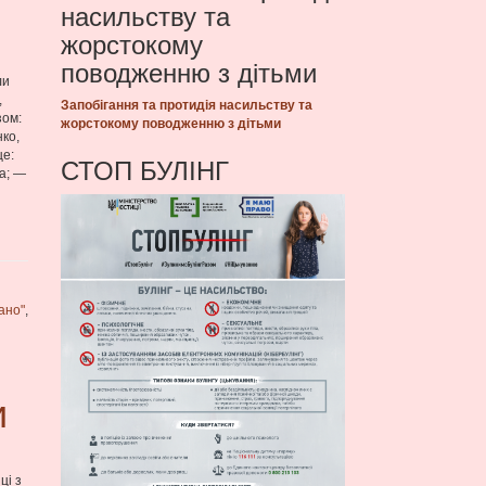
насильству та
жорстокому
поводженню з дітьми
ли
,
Запобігання та протидія насильству та
зом:
жорстокому поводженню з дітьми
ко,
це:
СТОП БУЛІНГ
на; —
ано"
,
и
ці з