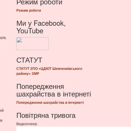
Режим роботи
Режим роботи
Ми у Facebook,
YouTube
рів,
СТАТУТ
СТАТУТ ЗПО «ЦДЮТ Шевченківського
району» ЗМР
Попередження
шахрайства в інтернеті
Попередження шахрайства в інтернеті
ній
Повітряна тривога
ів
Видеоплеер