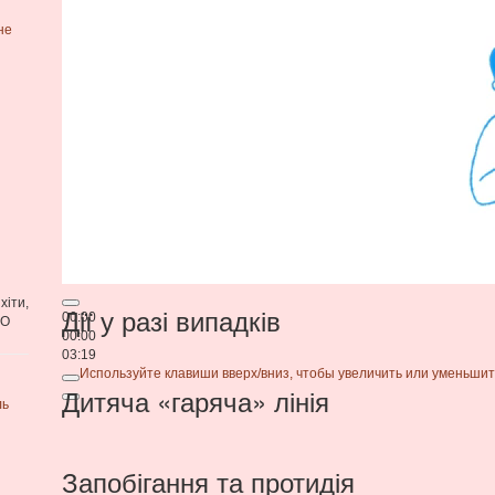
не
хіти,
Дії у разі випадків
00:00
ЕО
00:00
03:19
Используйте клавиши вверх/вниз, чтобы увеличить или уменьшит
Дитяча «гаряча» лінія
ль
Запобігання та протидія