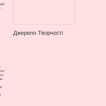
адія
 –
Джерело Творчості
—
ього
ної
ів-
им
6