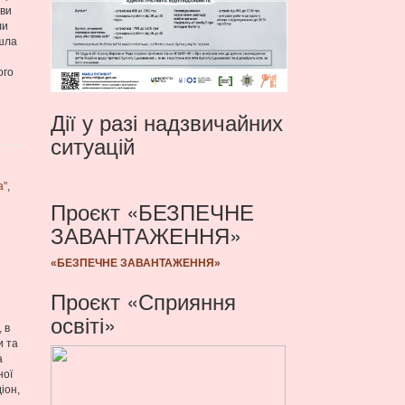
иви
ли
йшла
ого
Дії у разі надзвичайних
ситуацій
а"
,
Проєкт «БЕЗПЕЧНЕ
ЗАВАНТАЖЕННЯ»
«БЕЗПЕЧНЕ ЗАВАНТАЖЕННЯ»
Проєкт «Сприяння
освіті»
 в
и та
а
ної
іон,