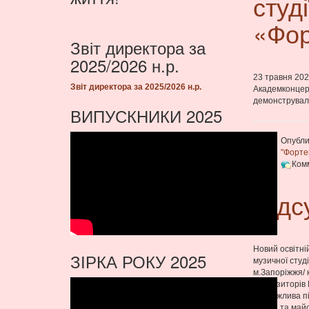
студ
«Фор
Звіт директора за
2025/2026 н.р.
23 травня 202
Звіт директора за 2025/2026 н.р.
Академконцерт
демонстрували 
ВИПУСКНИКИ 2025
Опубли
"Форте
Ком
Підс
Новий освітн
ЗІРКА РОКУ 2025
музичної студ
м.Запоріжжя/ 
композиторів 
надважлива пі
досвід та май