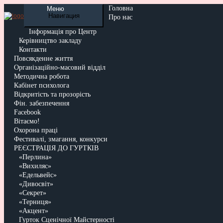
Головна
Меню
Навигация
Про нас
Інформація про Центр
Керівництво закладу
Контакти
Повсякденне життя
Організаційно-масовий відділ
Методична робота
Кабінет психолога
Відкритість та прозорість
Фін. забезпечення
Facebook
Вітаємо!
Охорона праці
Фестивалі, змагання, конкурси
РЕЄСТРАЦІЯ ДО ГУРТКІВ
«Перлина»
«Вихиляс»
«Едельвейс»
«Дивосвіт»
«Секрет»
«Терниця»
«Акцент»
Гурток Сценічної Майстерності