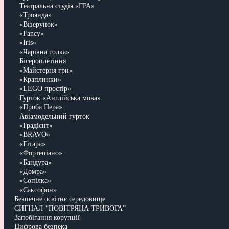
Театральна студія «ГРА»
«Троянда»
«Візерунок»
«Fancy»
«Iris»
«Чарівна голка»
Бісероплетіння
«Майстерня гри»
«Краплинки»
«LEGO простір»
Гурток «Англійська мова»
«Проба Пера»
Авіамодельний гурток
«Градієнт»
«BRAVO»
«Гітара»
«Фортепіано»
«Бандура»
«Домра»
«Сопілка»
«Саксофон»
Безпечне освітнє середовище
СИГНАЛ “ПОВІТРЯНА ТРИВОГА”
Запобігання корупції
Цифрова безпека