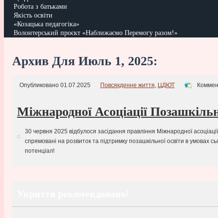
Робота з батьками
Якість освіти
«Козацька педагогіка»
Волонтерський проєкт «Наближаємо Перемогу разом!»
Архив Для Июль 1, 2025:
Опубликовано 01.07.2025
Повсякденне життя
,
ЦДЮТ
Коммен
Міжнародної Асоціації Позашкіль
30 червня 2025 відбулося засідання правління Міжнародної асоціації
спрямовані на розвиток та підтримку позашкільної освіти в умовах 
потенціал!
Укриття рекомендовано!