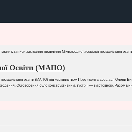
тарии
к записи засідання правління Міжнародної асоціації позашкільної осві
ної Освіти (МАПО)
 позашкільної освіти (МАПО) під керівництвом Президента асоціації Олени Би
сьогодення. Обговорення було конструктивним, зустріч — змістовною. Разом м