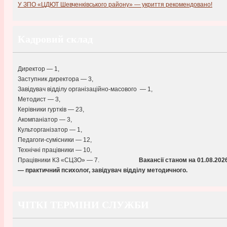
У ЗПО «ЦДЮТ Шевченківського району» — укриття рекомендовано!
Кадровий склад
Директор — 1,
Заступник директора — 3,
Завідувач відділу організаційно-масового — 1,
Методист — 3,
Керівники гуртків — 23,
Акомпаніатор — 3,
Культорганізатор — 1,
Педагоги-сумісники — 12,
Технічні працівники — 10,
Працівники КЗ «СЦЗО» — 7.
Вакансії станом на 01.08
.202
— практичний психолог, завідувач відділу методичного.
ЧІТКІ ТЕРМІНИ СЛУЖБИ