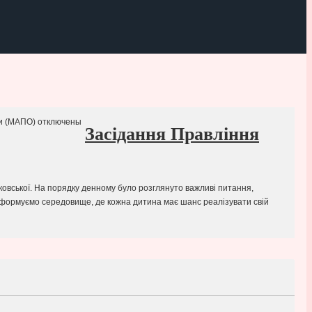
ти (МАПО)
отключены
Засідання Правління
ковської. На порядку денному було розглянуто важливі питання,
и формуємо середовище, де кожна дитина має шанс реалізувати свій