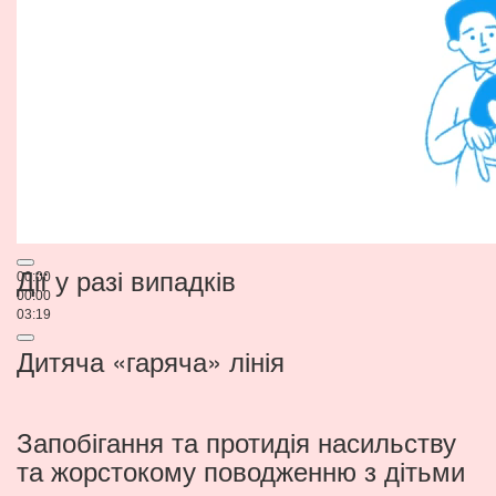
Дії у разі випадків
00:00
00:00
03:19
Дитяча «гаряча» лінія
Запобігання та протидія насильству
та жорстокому поводженню з дітьми