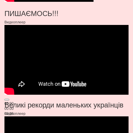
ПИШАЄМОСЬ!!!
Видеоплеер
Великі рекорди маленьких українців
00:00
00:00
03:05
Видеоплеер