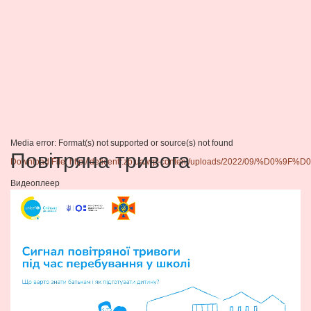
Media error: Format(s) not supported or source(s) not found
Повітряна тривога
Download File: http://deticentr.zp.ua/wp-content/uploads/2
Видеоплеер
00:00