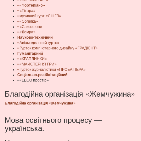
• «Фортепіано»
• «Гітара»
• музичний гурт «СІНГЛ»
• «Сопілка»
• «Саксофон»
• «Домра»
Науково-технічний
• Авіамодельний гурток
• Гурток комп’ютерного дизайну «ГРАДІЄНТ»
Гуманітарний
• «КРАПЛИНКИ»
• «МАЙСТЕРНЯ ГРИ»
• Гурток журналістики «ПРОБА ПЕРА»
Соціально-реабілітаційний
• «LEGO простір»
Благодійна організація «Жемчужина»
Благодійна організація «Жемчужина»
Мова освітнього процесу —
українська.