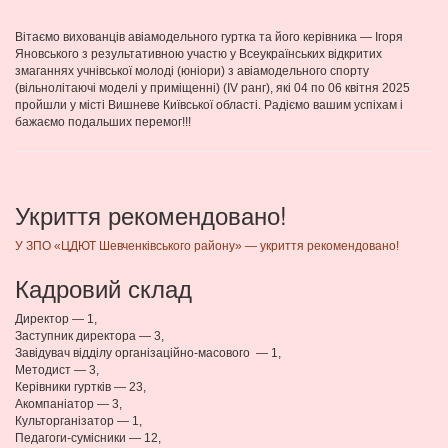
Вітаємо вихованців авіамодельного гуртка та його керівника — Ігоря
Яновського з результативною участю у Всеукраїнських відкритих
змаганнях учнівської молоді (юніори) з авіамодельного спорту
(вільнолітаючі моделі у приміщенні) (IV ранг), які 04 по 06 квітня 2025
пройшли у місті Вишневе Київської області. Радіємо вашим успіхам і
бажаємо подальших перемог!!!
Укриття рекомендовано!
У ЗПО «ЦДЮТ Шевченківського району» — укриття рекомендовано!
Кадровий склад
Директор — 1,
Заступник директора — 3,
Завідувач відділу організаційно-масового — 1,
Методист — 3,
Керівники гуртків — 23,
Акомпаніатор — 3,
Культорганізатор — 1,
Педагоги-сумісники — 12,