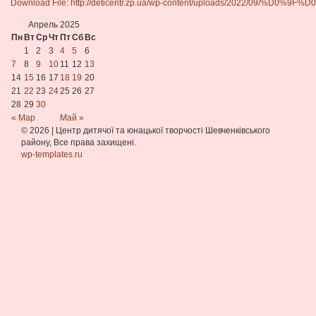
Download File: http://deticentr.zp.ua/wp-content/uploads/2
Апрель 2025
Пн
Вт
Ср
Чт
Пт
Сб
Вс
00:00
1
2
3
4
5
6
7
8
9
10
11
12
13
14
15
16
17
18
19
20
21
22
23
24
25
26
27
28
29
30
« Мар
Май »
© 2026
|
Центр дитячої та юнацької творчості Шевченківського
району, Все права захищені.
wp-templates.ru