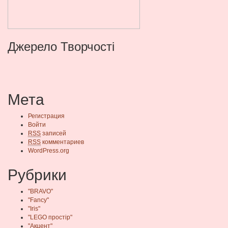
Джерело Творчості
Мета
Регистрация
Войти
RSS
записей
RSS
комментариев
WordPress.org
Рубрики
"BRAVO"
"Fancy"
"Iris"
"LEGO простір"
"Акцент"