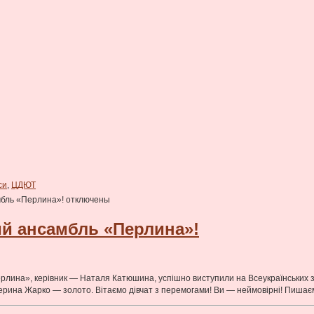
си
,
ЦДЮТ
мбль «Перлина»!
отключены
ий ансамбль «Перлина»!
ина», керівник — Наталя Катюшина, успішно виступили на Всеукраїнських зма
ерина Жарко — золото. Вітаємо дівчат з перемогами! Ви — неймовірні! Пишає