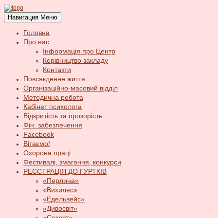
Навигация
Меню
Головна
Про нас
Інформація про Центр
Керівництво закладу
Контакти
Повсякденне життя
Організаційно-масовий відділ
Методична робота
Кабінет психолога
Відкритість та прозорість
Фін. забезпечення
Facebook
Вітаємо!
Охорона праці
Фестивалі, змагання, конкурси
РЕЄСТРАЦІЯ ДО ГУРТКІВ
«Перлина»
«Вихиляс»
«Едельвейс»
«Дивосвіт»
«Секрет»