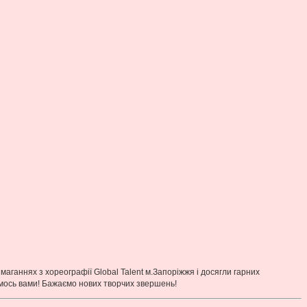
ганнях з хореографії Global Talent м.Запоріжжя і досягли гарних
мось вами! Бажаємо нових творчих звершень!