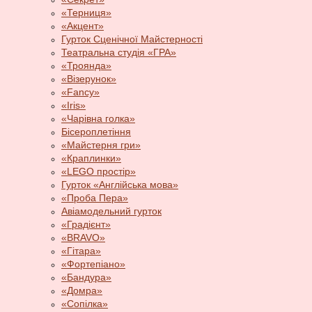
«Терниця»
«Акцент»
Гурток Сценічної Майстерності
Театральна студія «ГРА»
«Троянда»
«Візерунок»
«Fancy»
«Iris»
«Чарівна голка»
Бісероплетіння
«Майстерня гри»
«Краплинки»
«LEGO простір»
Гурток «Англійська мова»
«Проба Пера»
Авіамодельний гурток
«Градієнт»
«BRAVO»
«Гітара»
«Фортепіано»
«Бандура»
«Домра»
«Сопілка»