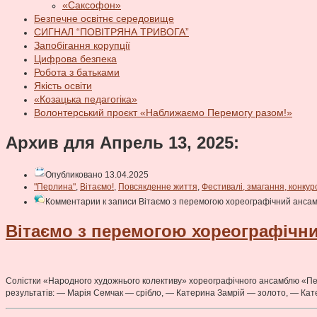
«Саксофон»
Безпечне освітнє середовище
СИГНАЛ “ПОВІТРЯНА ТРИВОГА”
Запобігання корупції
Цифрова безпека
Робота з батьками
Якість освіти
«Козацька педагогіка»
Волонтерський проєкт «Наближаємо Перемогу разом!»
Архив для Апрель 13, 2025:
Опубликовано 13.04.2025
"Перлина"
,
Вітаємо!
,
Повсякденне життя
,
Фестивалі, змагання, конкур
Комментарии
к записи Вітаємо з перемогою хореографічний анса
Вітаємо з перемогою хореографічн
Солістки «Народного художнього колективу» хореографічного ансамблю «Перл
результатів: — Марія Семчак — срібло, — Катерина Замрій — золото, — Кат