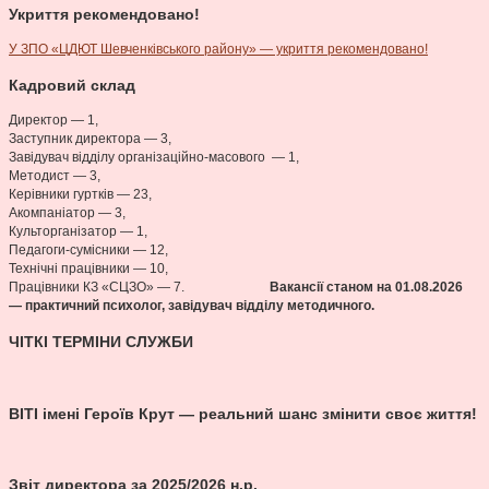
Укриття рекомендовано!
У ЗПО «ЦДЮТ Шевченківського району» — укриття рекомендовано!
Кадровий склад
Директор — 1,
Заступник директора — 3,
Завідувач відділу організаційно-масового — 1,
Методист — 3,
Керівники гуртків — 23,
Акомпаніатор — 3,
Культорганізатор — 1,
Педагоги-сумісники — 12,
Технічні працівники — 10,
Працівники КЗ «СЦЗО» — 7.
Вакансії станом на 01.08
.2026
— практичний психолог, завідувач відділу методичного.
ЧІТКІ ТЕРМІНИ СЛУЖБИ
ВІТІ імені Героїв Крут — реальний шанс змінити своє життя!
Звіт директора за 2025/2026 н.р.