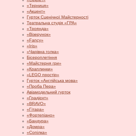
«Терниця»
«Акцент»
Гурток Сценічної Майстерності
Театральна студія «ГРА»
«Троянда»
«Візерунок»
«Fancy»
«Iris»
«Чарівна голка»
Бісероплетіння
«Майстерня гри»
«Краплинки»
«LEGO простір»
Гурток «Англійська мова»
«Проба Пера»
Авіамодельний гурток
«Градієнт»
«BRAVO»
«Гітара»
«Фортепіано»
«Бандура»
«Домра»
«Сопілка»