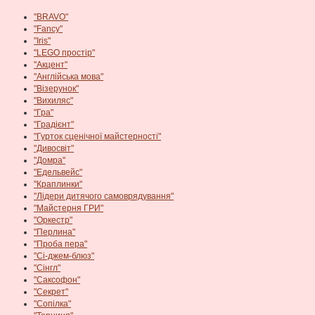
"BRAVO"
"Fancy"
"Iris"
"LEGO простір"
"Акцент"
"Англійська мова"
"Візерунок"
"Вихиляс"
"Гра"
"Градієнт"
"Гурток сценічної майстерності"
"Дивосвіт"
"Домра"
"Едельвейс"
"Краплинки"
"Лідери дитячого самоврядування"
"Майстерня ГРИ"
"Оркестр"
"Перлина"
"Проба пера"
"Сі-джем-блюз"
"Сінгл"
"Саксофон"
"Секрет"
"Сопілка"