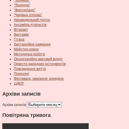
"Терниця"
"Троянда"
"Фортепіано"
"Чарівна сопілка"
Авіамодельний гурток
Ансамбль гітаристів
Вітаємо!
Виставки
Гітара
Дистанційне навчання
Майстер-класи
Методична робота
Організаційно-масовий відділ
Оркестр народних інструментів
Повсякденне життя
Психолог
Фестивалі, змагання, конкурси
ЦДЮТ
Архіви записів
Архіви записів
Повітряна тривога