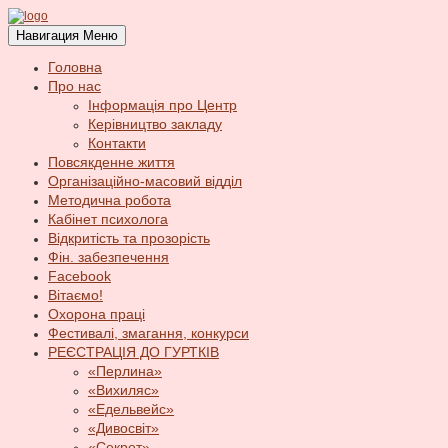
Навигация
Меню
Головна
Про нас
Інформація про Центр
Керівництво закладу
Контакти
Повсякденне життя
Організаційно-масовий відділ
Методична робота
Кабінет психолога
Відкритість та прозорість
Фін. забезпечення
Facebook
Вітаємо!
Охорона праці
Фестивалі, змагання, конкурси
РЕЄСТРАЦІЯ ДО ГУРТКІВ
«Перлина»
«Вихиляс»
«Едельвейс»
«Дивосвіт»
«Секрет»