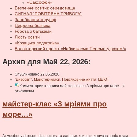
«Саксофон»
Безпечне освітнє середовище
СИГНАЛ “ПОВІТРЯНА ТРИВОГА”
Запобігання корупції
Цифрова безпека
Робота з батьками
Якість освіти
«Козацька педагогіка»
Волонтерський проєкт «Наближаємо Перемогу разом!»
Архив для Май 22, 2026:
Опубликовано 22.05.2026
"Дивосвіт"
,
Майстер-класи
,
Повсякденне життя
,
ЦДЮТ
Комментарии
к записи майстер-клас «З мріями про море…»
отключены
майстер-клас «З мріями про
море…»
Атмосферу літнього відпочинку та лагідних хвиль подарував пацієнткам