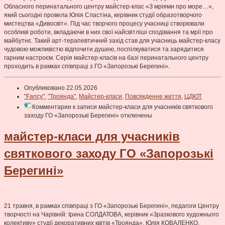
Обласного перинатального центру майстер-клас «З мріями про море…»,
який сьогодні провела Юлія Сластіна, керівник студії образотворчого
мистецтва «Дивосвіт». Під час творчого процесу учасниці створювали
особливі роботи, вкладаючи в них свої найсвітліші сподівання та мрії про
майбутнє. Такий арт-терапевтичний захід став для учасниць майстер-класу
чудовою можливістю відпочити душею, поспілкуватися та зарядитися
гарним настроєм. Серія майстер-класів на базі перинатального центру
проходить в рамках співпраці з ГО «Запорозькі Берегині».
Опубликовано 22.05.2026
"Fancy"
,
"Троянда"
,
Майстер-класи
,
Повсякденне життя
,
ЦДЮТ
Комментарии
к записи майстер-класи для учасників святкового
заходу ГО «Запорозькі Берегині»
отключены
майстер-класи для учасників
святкового заходу ГО «Запорозькі
Берегині»
21 травня, в рамках співпраці з ГО «Запорозькі Берегині», педагоги Центру
творчості на Чарівній: Ірина СОЛДАТОВА, керівник «Зразкового художнього
колективу» студії декоративних квітів «Троянда», Юлія КОВАЛЕНКО,