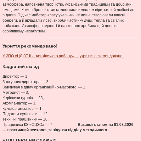
атмосфера, наповнена творчістю, українськими традиціями та добрими
емоціями. Кожен брелок став маленьким символом віри, сили й любові до
рідного. Під час майстер-класу учасники не лише створювали власні
обереги, а й вкладали у свої вироби частинку душі, тепла та світлих
побажань. Атмосфера єдності й натхнення зробила цей день по-
особливому незабутнім.
Укриття рекомендовано!
У ЗПО «ЦДЮТ Шевченківського району» — укриття рекомендовано!
Кадровий склад
Директор — 1,
Заступник директора — 3,
Завідувач відділу організаційно-масового — 1,
Методист — 3,
Керівники гуртків — 23,
Акомпаніатор — 3,
Культорганізатор — 1,
Педагоги-сумісники — 12,
Технічні працівники — 10,
Працівники КЗ «СЦЗО» — 7.
Вакансії станом на 01.08
.2026
— практичний психолог, завідувач відділу методичного.
ЧІТКІ ТЕРМІНИ СЛУЖБИ