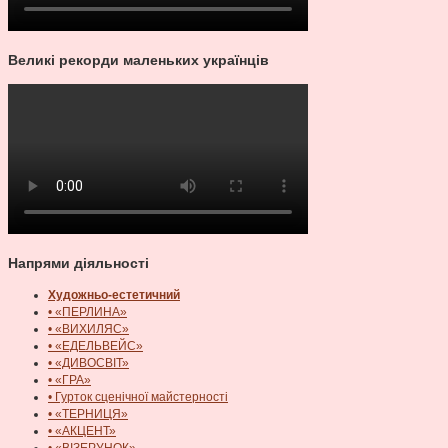
Великі рекорди маленьких українців
Напрями діяльності
Художньо-естетичний
• «ПЕРЛИНА»
• «ВИХИЛЯС»
• «ЕДЕЛЬВЕЙС»
• «ДИВОСВІТ»
• «ГРА»
• Гурток сценічної майстерності
• «ТЕРНИЦЯ»
• «АКЦЕНТ»