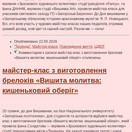
керівник «Зразкового художнього колективу» студії рукоділля «Fancy», та
Ірина ДАННІК, керівник студії «Вишивка Art», провели майстер-класи для
учасників святкового заходу ГО «Запорозькі Берегині» До Дня вишиванки у
«Запорізькому обласному історико-краєзнавчому музеї ім. Я. П. Новицького.
Всі, хто взяв участь у чудових майстер-класах наших педагогів, отримав
цікавий досвід, нові ідеї та гарний настрій. Разом ми — сила!
Опубликовано 22.05.2026
"Троянда"
,
Майстер-класи
,
Повсякденне життя
,
ЦДЮТ
Комментарии
к записи майстер-клас з виготовлення брелоків
«Вишита молитва: кишеньковий оберіг»
отключены
майстер-клас з виготовлення
брелоків «Вишита молитва:
кишеньковий оберіг»
20 травня, до дня Вишиванки, на базі Національного університету
«Запорізька політехніка», для студентів та аспірантів відбувся майстер-
клас з виготовлення брелоків «Вишита молитва: кишеньковий оберіг», який
провела Ірина Солдатова — керівник «Зразкового художнього колективу»
студії декоративних квітів «Троянда». На заході панувала тепла і щира