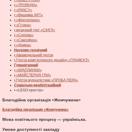
• «ВІЗЕРУНОК»
• «ТРОЯНДА»
• «FANCY»
• «Вишивка ART»
• «Фортепіано»
• «Гітара»
• музичний гурт «СІНГЛ»
• «Сопілка»
• «Саксофон»
• «Домра»
Науково-технічний
• Авіамодельний гурток
• Гурток комп’ютерного дизайну «ГРАДІЄНТ»
Гуманітарний
• «КРАПЛИНКИ»
• «МАЙСТЕРНЯ ГРИ»
• Гурток журналістики «ПРОБА ПЕРА»
Соціально-реабілітаційний
• «LEGO простір»
Благодійна організація «Жемчужина»
Благодійна організація «Жемчужина»
Мова освітнього процесу — українська.
Умови доступності закладу